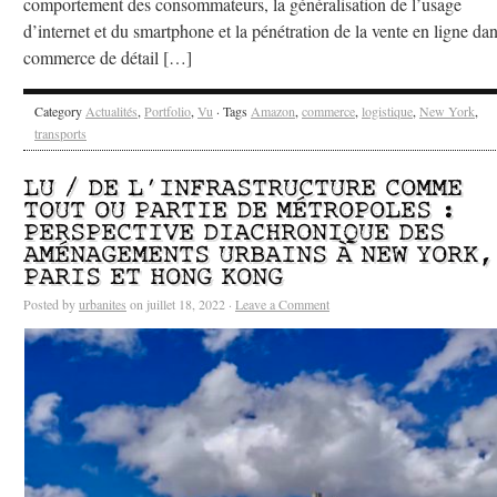
comportement des consommateurs, la généralisation de l’usage
d’internet et du smartphone et la pénétration de la vente en ligne dan
commerce de détail […]
Category
Actualités
,
Portfolio
,
Vu
· Tags
Amazon
,
commerce
,
logistique
,
New York
,
transports
LU / DE L’INFRASTRUCTURE COMME
TOUT OU PARTIE DE MÉTROPOLES :
PERSPECTIVE DIACHRONIQUE DES
AMÉNAGEMENTS URBAINS À NEW YORK,
PARIS ET HONG KONG
Posted by
urbanites
on juillet 18, 2022 ·
Leave a Comment