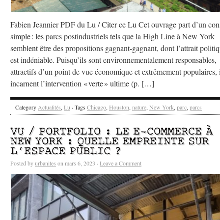
Fabien Jeannier PDF du Lu / Citer ce Lu Cet ouvrage part d’un con
simple : les parcs postindustriels tels que la High Line à New York
semblent être des propositions gagnant-gagnant, dont l’attrait politi
est indéniable. Puisqu’ils sont environnementalement responsables,
attractifs d’un point de vue économique et extrêmement populaires, i
incarnent l’intervention « verte » ultime (p. […]
Category
Actualités
,
Lu
· Tags
Chicago
,
Houston
,
nature
,
New York
,
parc
,
parcs
VU / PORTFOLIO : LE E-COMMERCE À
NEW YORK : QUELLE EMPREINTE SUR
L’ESPACE PUBLIC ?
Posted by
urbanites
on mars 6, 2023 ·
Leave a Comment