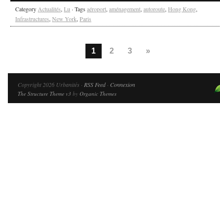
Category
Actualités
,
Lu
· Tags
aéroport
,
aménagement
,
autoroute
,
Hong Kong
,
Infrastructures
,
New York
,
Paris
1
2
3
»
Copyright 2026 Urbanités ·
RSS Feed
·
Connexion
The Structure Theme v3
by
Organic Themes