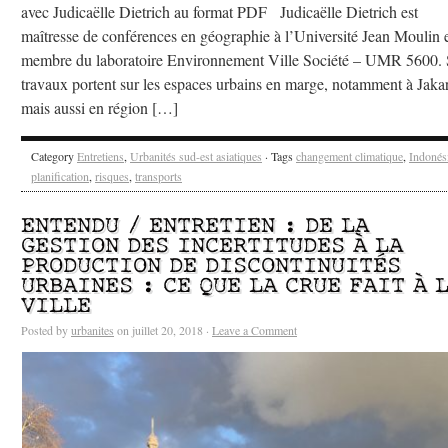
avec Judicaëlle Dietrich au format PDF Judicaëlle Dietrich est
maîtresse de conférences en géographie à l’Université Jean Moulin 
membre du laboratoire Environnement Ville Société – UMR 5600. 
travaux portent sur les espaces urbains en marge, notamment à Jaka
mais aussi en région […]
Category
Entretiens
,
Urbanités sud-est asiatiques
· Tags
changement climatique
,
Indonés
planification
,
risques
,
transports
ENTENDU / ENTRETIEN : DE LA
GESTION DES INCERTITUDES À LA
PRODUCTION DE DISCONTINUITÉS
URBAINES : CE QUE LA CRUE FAIT À 
VILLE
Posted by
urbanites
on juillet 20, 2018 ·
Leave a Comment