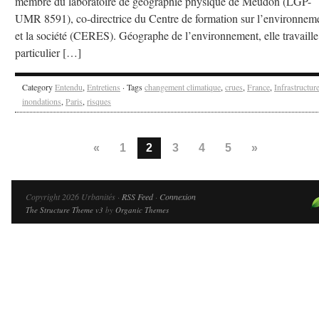
membre du laboratoire de géographie physique de Meudon (LGP-
UMR 8591), co-directrice du Centre de formation sur l’environnem
et la société (CERES). Géographe de l’environnement, elle travaille
particulier […]
Category
Entendu
,
Entretiens
· Tags
changement climatique
,
crues
,
France
,
Infrastructur
inondations
,
Paris
,
risques
«
1
2
3
4
5
»
Copyright 2026 Urbanités ·
RSS Feed
·
Connexion
The Structure Theme v3
by
Organic Themes