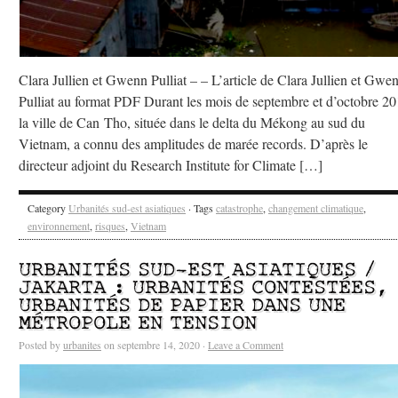
Clara Jullien et Gwenn Pulliat – – L’article de Clara Jullien et Gwe
Pulliat au format PDF Durant les mois de septembre et d’octobre 20
la ville de Can Tho, située dans le delta du Mékong au sud du
Vietnam, a connu des amplitudes de marée records. D’après le
directeur adjoint du Research Institute for Climate […]
Category
Urbanités sud-est asiatiques
· Tags
catastrophe
,
changement climatique
,
environnement
,
risques
,
Vietnam
URBANITÉS SUD-EST ASIATIQUES /
JAKARTA : URBANITÉS CONTESTÉES,
URBANITÉS DE PAPIER DANS UNE
MÉTROPOLE EN TENSION
Posted by
urbanites
on septembre 14, 2020 ·
Leave a Comment