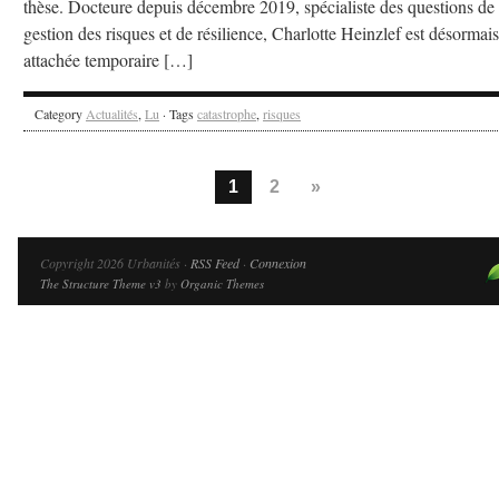
thèse. Docteure depuis décembre 2019, spécialiste des questions de
gestion des risques et de résilience, Charlotte Heinzlef est désormais
attachée temporaire […]
Category
Actualités
,
Lu
· Tags
catastrophe
,
risques
1
2
»
Copyright 2026 Urbanités ·
RSS Feed
·
Connexion
The Structure Theme v3
by
Organic Themes