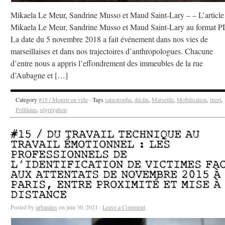
Mikaela Le Meur, Sandrine Musso et Maud Saint-Lary – – L’article
Mikaela Le Meur, Sandrine Musso et Maud Saint-Lary au format 
La date du 5 novembre 2018 a fait événement dans nos vies de
marseillaises et dans nos trajectoires d’anthropologues. Chacune
d’entre nous a appris l’effondrement des immeubles de la rue
d’Aubagne et […]
Category
#15 / Mourir en ville
· Tags
catastrophe
,
déclin
,
Marseille
,
Mobilisation
,
mort
,
Politique
,
ségrégation
#15 / DU TRAVAIL TECHNIQUE AU
TRAVAIL ÉMOTIONNEL : LES
PROFESSIONNELS DE
L’IDENTIFICATION DE VICTIMES FA
AUX ATTENTATS DE NOVEMBRE 2015 À
PARIS, ENTRE PROXIMITÉ ET MISE À
DISTANCE
Posted by
urbanites
on juin 30, 2021 ·
Leave a Comment