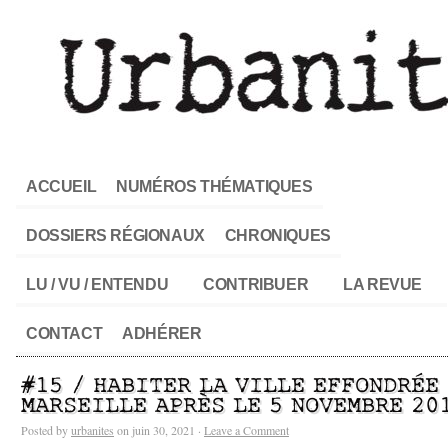
ACCUEIL
NUMÉROS THÉMATIQUES
DOSSIERS RÉGIONAUX
CHRONIQUES
LU / VU / ENTENDU
CONTRIBUER
LA REVUE
CONTACT
ADHÉRER
#15 / HABITER LA VILLE EFFONDRÉE
MARSEILLE APRÈS LE 5 NOVEMBRE 20
Posted by
urbanites
on juin 30, 2021 ·
Leave a Comment