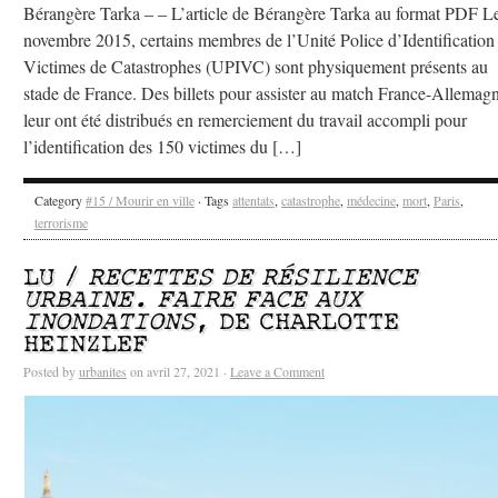
Bérangère Tarka – – L’article de Bérangère Tarka au format PDF L
novembre 2015, certains membres de l’Unité Police d’Identification
Victimes de Catastrophes (UPIVC) sont physiquement présents au
stade de France. Des billets pour assister au match France-Allemag
leur ont été distribués en remerciement du travail accompli pour
l’identification des 150 victimes du […]
Category
#15 / Mourir en ville
· Tags
attentats
,
catastrophe
,
médecine
,
mort
,
Paris
,
terrorisme
LU /
RECETTES DE RÉSILIENCE
URBAINE. FAIRE FACE AUX
INONDATIONS
, DE CHARLOTTE
HEINZLEF
Posted by
urbanites
on avril 27, 2021 ·
Leave a Comment