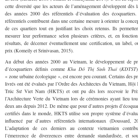
cette diversité que les acteurs de l’aménagement développent dès l
des années 2000 des référentiels d’évaluation des écoquartiers
référentiels contribuent dans une certaine mesure à orienter la conce
de ces quartiers tout en justifiant les choix retenus. Ils permette
mesurer leur performance selon plusieurs critères, et, en fonctio
résultats, de décerner éventuellement une certification, un label, 
prix (Komeily et Srinivasan, 2015).
Au début des années 2000 au Vietnam, le développement de pro
d’écoquartiers définis comme
Khu Dô Thị
Sinh Thaï
(
KDTST
« zone urbaine écologique », est encore peu courant. Certains des pr
livrés ont été évalués par l’Ordre des Architectes du Vietnam, Hội
Trúc Sư Viet Nam (HKTS) et ont pu dès lors recevoir le Pri
l’Architecture Verte du Vietnam lors de cérémonies ayant lieu tou
deux ans depuis 2012. De même que pour d’autres projets d’écoquar
certifiés dans le monde, HKTS utilise son propre système d’évalu
influencé par d’autres référentiels internationaux (Doussard, 2
L’adaptation de ces derniers au contexte vietnamien contrib
l’émergence de divergences entre demande standardisée, et sou