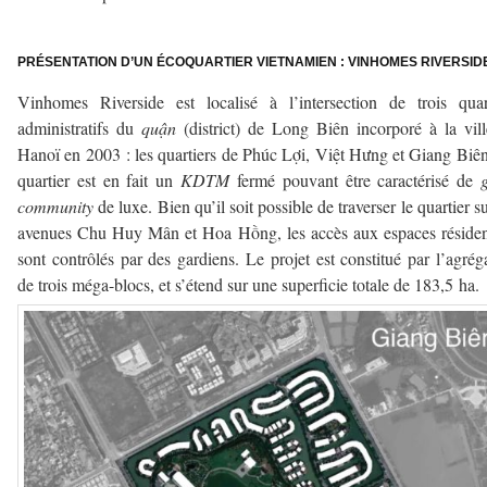
–
PRÉSENTATION D’UN ÉCOQUARTIER VIETNAMIEN : VINHOMES RIVERSID
Vinhomes Riverside est localisé à l’intersection de trois quar
administratifs du
quận
(district) de Long Biên incorporé à la vil
Hanoï en 2003 : les quartiers de Phúc Lợi, Việt Hưng et Giang Biê
quartier est en fait un
KDTM
fermé pouvant être caractérisé de
community
de luxe. Bien qu’il soit possible de traverser le quartier su
avenues Chu Huy Mân et Hoa Hồng, les accès aux espaces résiden
sont contrôlés par des gardiens. Le projet est constitué par l’agrég
de trois méga-blocs, et s’étend sur une superficie totale de 183,5 ha.