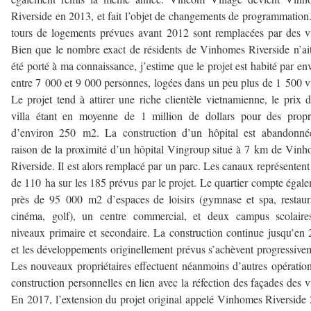
Riverside en 2013, et fait l’objet de changements de programmation
tours de logements prévues avant 2012 sont remplacées par des vi
Bien que le nombre exact de résidents de Vinhomes Riverside n’ai
été porté à ma connaissance, j’estime que le projet est habité par en
entre 7 000 et 9 000 personnes, logées dans un peu plus de 1 500 vi
Le projet tend à attirer une riche clientèle vietnamienne, le prix 
villa étant en moyenne de 1 million de dollars pour des propr
d’environ 250 m
2
. La construction d’un hôpital est abandonné
raison de la proximité d’un hôpital Vingroup situé à 7 km de Vin
Riverside. Il est alors remplacé par un parc. Les canaux représentent
de 110 ha sur les 185 prévus par le projet. Le quartier compte égal
près de 95 000 m
2
d’espaces de loisirs (gymnase et spa, restaur
cinéma, golf), un centre commercial, et deux campus scolaire
niveaux primaire et secondaire. La construction continue jusqu’en
et les développements originellement prévus s’achèvent progressive
Les nouveaux propriétaires effectuent néanmoins d’autres opératio
construction personnelles en lien avec la réfection des façades des vi
En 2017, l’extension du projet original appelé Vinhomes Riverside 