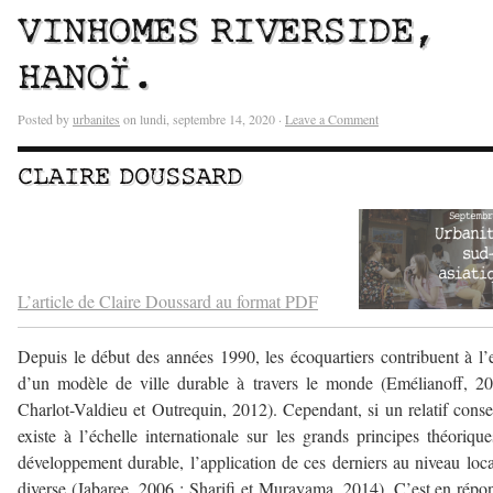
VINHOMES RIVERSIDE,
HANOÏ.
Posted by
urbanites
on lundi, septembre 14, 2020 ·
Leave a Comment
CLAIRE DOUSSARD
–
–
L’article de Claire Doussard au format PDF
Depuis le début des années 1990, les écoquartiers contribuent à l’
d’un modèle de ville durable à travers le monde (Emélianoff, 2
Charlot-Valdieu et Outrequin, 2012). Cependant, si un relatif cons
existe à l’échelle internationale sur les grands principes théoriqu
développement durable, l’application de ces derniers au niveau loca
diverse (Jabaree, 2006 ; Sharifi et Murayama, 2014). C’est en répo