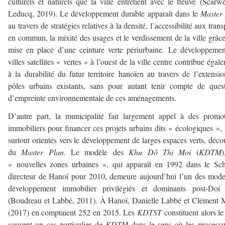
culturels et naturels que la ville entretient avec le fleuve (Scarwe
Leducq, 2019). Le développement durable apparaît dans le
Master 
au travers de stratégies relatives à la densité, l’accessibilité aux trans
en commun, la mixité des usages et le verdissement de la ville grâce
mise en place d’une ceinture verte périurbaine. Le développeme
villes satellites « vertes » à l’ouest de la ville centre contribue égal
à la durabilité du futur territoire hanoïen au travers de l’extensi
pôles urbains existants, sans pour autant tenir compte de ques
d’empreinte environnementale de ces aménagements.
D’autre part, la municipalité fait largement appel à des promo
immobiliers pour financer ces projets urbains dits « écologiques »,
surtout orientés vers le développement de larges espaces verts, déco
du
Master Plan.
Le modèle des
Khu Dô Thị Moi
(
KDTM
)
« nouvelles zones urbaines », qui apparaît en 1992 dans le Sc
directeur de Hanoï pour 2010, demeure aujourd’hui l’un des mod
développement immobilier privilégiés et dominants post-Doi
(Boudreau et Labbé, 2011). À Hanoï, Danielle Labbé et Clément 
(2017) en comptaient 252 en 2015. Les
KDTST
constituent alors le
souvent un cas particulier de
KDTM
dans le sens où les process