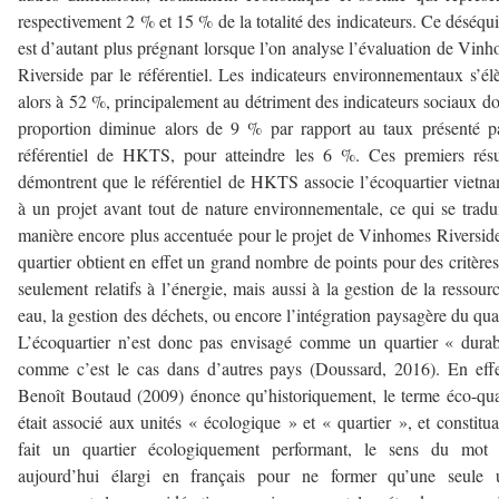
respectivement 2 % et 15 % de la totalité des indicateurs. Ce déséqui
est d’autant plus prégnant lorsque l’on analyse l’évaluation de Vin
Riverside par le référentiel. Les indicateurs environnementaux s’él
alors à 52 %, principalement au détriment des indicateurs sociaux do
proportion diminue alors de 9 % par rapport au taux présenté p
référentiel de HKTS, pour atteindre les 6 %. Ces premiers résu
démontrent que le référentiel de HKTS associe l’écoquartier vietn
à un projet avant tout de nature environnementale, ce qui se tradu
manière encore plus accentuée pour le projet de Vinhomes Riversid
quartier obtient en effet un grand nombre de points pour des critère
seulement relatifs à l’énergie, mais aussi à la gestion de la ressour
eau, la gestion des déchets, ou encore l’intégration paysagère du quar
L’écoquartier n’est donc pas envisagé comme un quartier « dura
comme c’est le cas dans d’autres pays (Doussard, 2016). En effe
Benoît Boutaud (2009) énonce qu’historiquement, le terme éco-qua
était associé aux unités « écologique » et « quartier », et constitua
fait un quartier écologiquement performant, le sens du mot s
aujourd’hui élargi en français pour ne former qu’une seule u