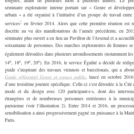
longues, allant de plusieurs mois à plusieurs années. Le pre
séminaire exploratoire interne portant sur « Genre et développ
urbain » a été organisé à l’initiative d’un groupe de travail entre 
7
services
en février 2014. Alors que cette première réunion est r
discrète au vu des manifestations de l’année précédente, en 20
séminaire plus ouvert a eu lieu au Pavillon de l’Arsenal et a accueill
soixantaine de personnes. Des marches exploratoires de femmes se
également déroulées dans plusieurs arrondissements (notamment les
e
e
e
e
14
, 18
, 19
, 20
). En 2016, le service Égalité a décidé de rédig
guide s’inspirant des travaux viennois et barcelonais, qui a abou
Guide référentiel Genre et espace public
, lancé en octobre 2016
d’une troisième journée spécifique. Celle-ci s’est déroulée à la Cité 
mode et du design avec 120 participant·e·s, dont des interven
étrangères et de nombreuses personnes extérieures à la municip
parisienne (voir l’illustration 2). Entre 2014 et 2016, un process
sensibilisation a ainsi progressivement gagné en puissance à la Mair
Paris.
–