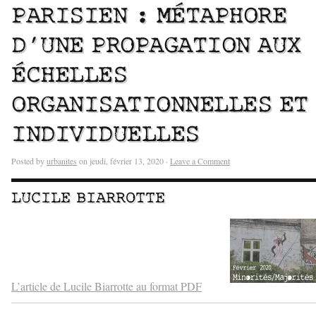
PARISIEN : MÉTAPHORE
D’UNE PROPAGATION AUX
ÉCHELLES
ORGANISATIONNELLES ET
INDIVIDUELLES
Posted by
urbanites
on jeudi, février 13, 2020 ·
Leave a Comment
LUCILE BIARROTTE
–
–
L’article de Lucile Biarrotte au format PDF