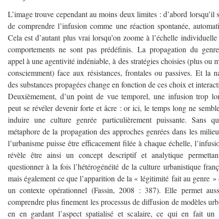
L’image trouve cependant au moins deux limites : d’abord lorsqu’il s
de comprendre l’infusion comme une réaction spontanée, automat
Cela est d’autant plus vrai lorsqu’on zoome à l’échelle individuelle 
comportements ne sont pas prédéfinis. La propagation du genre
appel à une agentivité indéniable, à des stratégies choisies (plus ou 
consciemment) face aux résistances, frontales ou passives. Et la n
des substances propagées change en fonction de ces choix et interact
Deuxièmement, d’un point de vue temporel, une infusion trop l
peut se révéler devenir forte et âcre : or ici, le temps long ne sembl
induire une culture genrée particulièrement puissante. Sans q
métaphore de la propagation des approches genrées dans les milie
l’urbanisme puisse être efficacement filée à chaque échelle, l’infusi
révèle être ainsi un concept descriptif et analytique permetta
questionner à la fois l’hétérogénéité de la culture urbanistique franç
mais également ce que l’apparition de la « légitimité fait au genre »
un contexte opérationnel (Fassin, 2008 : 387). Elle permet aus
comprendre plus finement les processus de diffusion de modèles urb
en en gardant l’aspect spatialisé et scalaire, ce qui en fait un 