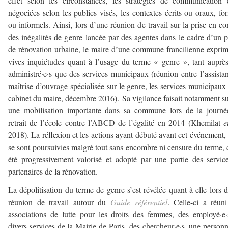
effet selon les circonstances, les stratégies de communication 
négociées selon les publics visés, les contextes écrits ou oraux, fo
ou informels. Ainsi, lors d’une réunion de travail sur la prise en c
des inégalités de genre lancée par des agentes dans le cadre d’un p
de rénovation urbaine, le maire d’une commune francilienne expri
vives inquiétudes quant à l’usage du terme « genre », tant auprè
administré·e·s que des services municipaux (réunion entre l’assista
maîtrise d’ouvrage spécialisée sur le genre, les services municipaux 
cabinet du maire, décembre 2016). Sa vigilance faisait notamment su
une mobilisation importante dans sa commune lors de la journé
retrait de l’école contre l’ABCD de l’égalité en 2014 (Khemilat
e
2018). La réflexion et les actions ayant débuté avant cet événement, 
se sont poursuivies malgré tout sans encombre ni censure du terme, 
été progressivement valorisé et adopté par une partie des servic
partenaires de la rénovation.
La dépolitisation du terme de genre s’est révélée quant à elle lors 
réunion de travail autour du
Guide référentiel
. Celle-ci a réun
associations de lutte pour les droits des femmes, des employé·e
divers services de la Mairie de Paris, des chercheur·e·s, une person