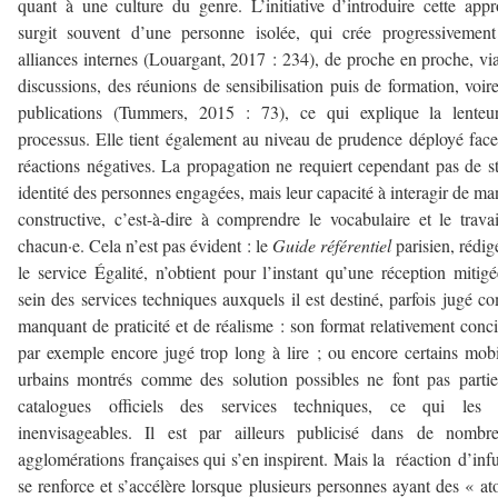
quant à une culture du genre. L’initiative d’introduire cette app
surgit souvent d’une personne isolée, qui crée progressivemen
alliances internes (Louargant, 2017 : 234), de proche en proche, vi
discussions, des réunions de sensibilisation puis de formation, voir
publications (Tummers, 2015 : 73), ce qui explique la lenteu
processus. Elle tient également au niveau de prudence déployé fac
réactions négatives. La propagation ne requiert cependant pas de st
identité des personnes engagées, mais leur capacité à interagir de ma
constructive, c’est-à-dire à comprendre le vocabulaire et le trava
chacun·e. Cela n’est pas évident : le
Guide référentiel
parisien, rédig
le service Égalité, n’obtient pour l’instant qu’une réception mitig
sein des services techniques auxquels il est destiné, parfois jugé 
manquant de praticité et de réalisme : son format relativement conci
par exemple encore jugé trop long à lire ; ou encore certains mobi
urbains montrés comme des solution possibles ne font pas parti
catalogues officiels des services techniques, ce qui les 
inenvisageables. Il est par ailleurs publicisé dans de nombre
agglomérations françaises qui s’en inspirent. Mais la réaction d’inf
se renforce et s’accélère lorsque plusieurs personnes ayant des « a