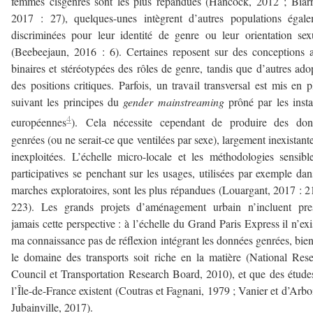
femmes cisgenres sont les plus répandues (Hancock, 2012 ; Biarr
2017 : 27), quelques-unes intègrent d’autres populations égal
discriminées pour leur identité de genre ou leur orientation sex
(Beebeejaun, 2016 : 6). Certaines reposent sur des conceptions 
binaires et stéréotypées des rôles de genre, tandis que d’autres ado
des positions critiques. Parfois, un travail transversal est mis en p
suivant les principes du
gender mainstreaming
prôné par les inst
4
européennes
). Cela nécessite cependant de produire des don
genrées (ou ne serait-ce que ventilées par sexe), largement inexistant
inexploitées. L’échelle micro-locale et les méthodologies sensibl
participatives se penchant sur les usages, utilisées par exemple dan
marches exploratoires, sont les plus répandues (Louargant, 2017 : 2
223). Les grands projets d’aménagement urbain n’incluent pre
jamais cette perspective : à l’échelle du Grand Paris Express il n’exi
ma connaissance pas de réflexion intégrant les données genrées, bie
le domaine des transports soit riche en la matière (National Res
Council et Transportation Research Board, 2010), et que des étude
l’Île-de-France existent (Coutras et Fagnani, 1979 ; Vanier et d’Arbo
Jubainville, 2017).