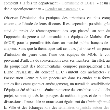
comptent à la fois un département «
Féminisme et LGBT
» et un 
dédié spécifiquement au «
Gender mainstreaming
».
Observer l’évolution des pratiques des urbanistes est plus com
encore que l’étude de leurs discours. Il est cependant possible, grâ
5
suivi du projet de réaménagement des sept places
, au sein du
l’approche de genre a été demandée aux équipes de Maîtrise d’
(MOE) pour la première fois dans un marché public français de 
ampleur. Sans que la thématique soit centrale, j’ai observé un proc
d’infusion du genre dans l’une des équipes de MOE, le con
provenant d’ailleurs de conversations avec ses membres. En effet, au
du groupement des MonumentalEs, composé principalement d’
Blanc Paysagiste, du collectif ETC (surtout des architectes) 
l’association Genre et Ville (spécialisée dans les études et la form
sur les liens entre genre et aménagement), un travail de sensibilisati
l’équipe a été réalisé : au séminaire interne de sensibilisation du déb
projet, se sont ajoutés les partages de méthodologies et de nombr
discussions ; l’ensemble se nourrissant également du
Guide référenti
la Ville et des échanges lors des
séminaires organisés autour des