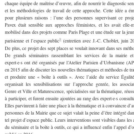
chaque équipe de maîtrise d’œuvre, afin de nourrir le diagnostic sen
et les méthodologies de travail de cette approche. Cette idée a é
pour plusieurs raisons : l’une des personnes supervisant ce proj
Pavex était sensible aux approches féministes, et les avait elle
mobilisé dans des projets comme Paris Plage et une étude sur la jeu
8
parisienne et l’espace public
(entretien avec J.-C. Choblet, juin 2
De plus, ce projet des sept places se voulait innovant dans ses méth
De grands séminaires rassemblant les services de la mairie et
expert·e·s ont été organisés par l’Atelier Parisien d’Urbanisme (
en 2015 afin de discuter les nouvelles thématiques et méthodes de tra
et produire une « boîte à outils ». Avec l’aide du service Égalit
organisait les sensibilisations sur l’approche genrée, les associa
Genre et Ville et Maturescence, spécialisées sur la thématique, réuss
à participer, et furent ensuite ajoutées au rang des expert·e·s consulté
Elles parvinrent à faire une place à la thématique et à convaincre d’a
personnes de la Mairie que ce sujet valait la peine d’être intégré da
tel projet d’espace public. Leurs interventions sont visibles dans les 
du séminaire et la boîte à outils, ce qui a influencé enfin l’appel d’o