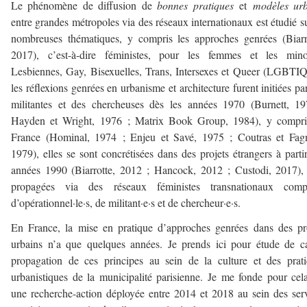
Le phénomène de diffusion de
bonnes pratiques
et
modèles urb
entre grandes métropoles via des réseaux internationaux est étudié s
nombreuses thématiques, y compris les approches genrées (Biarr
2017), c’est-à-dire féministes, pour les femmes et les minor
Lesbiennes, Gay, Bisexuelles, Trans, Intersexes et Queer (LGBTIQ
les réflexions genrées en urbanisme et architecture furent initiées pa
militantes et des chercheuses dès les années 1970 (Burnett, 1
Hayden et Wright, 1976 ; Matrix Book Group, 1984), y compri
France (Hominal, 1974 ; Enjeu et Savé, 1975 ; Coutras et Fagn
1979), elles se sont concrétisées dans des projets étrangers à parti
années 1990 (Biarrotte, 2012 ; Hancock, 2012 ; Custodi, 2017),
propagées via des réseaux féministes transnationaux comp
d’opérationnel·le·s, de militant·e·s et de chercheur·e·s.
En France, la mise en pratique d’approches genrées dans des pr
urbains n’a que quelques années. Je prends ici pour étude de c
propagation de ces principes au sein de la culture et des prat
urbanistiques de la municipalité parisienne. Je me fonde pour cel
une recherche-action déployée entre 2014 et 2018 au sein des ser