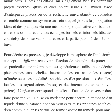
municipaux, auprès des élu·e·s, mais également avec les partenair
projets externes, qu’ils et elles soient issu·e·s du milieu associ
1
d’entreprises privées ou de la recherche universitaire
. Je considèr
ensemble comme un système au sein duquel je suis la propagatio
idées et des pratiques via une méthodologie qualitative consistant e
entretiens semi-directifs, des échanges formels et informels (discuss
courriels), des observations directes et la participation à des réunio
travail.
2
Pour décrire ce processus, je développe la métaphore de l’infusion
.
concept de
diffusion
recouvrant l’action de répandre, de porter au 
en particulier une information, est généralement utilisé pour décrir
phénomènes aux échelles internationales ou nationales (macro)
m’intéresse à ses modalités spécifiques d’expression aux échelles
locales des organisations (méso) et des interactions entre individ
(micro). L’
infusion
correspond en effet à l’action de « verser dan
3
faire pénétrer »
. Utilisé en médecine pour décrire le trempage da
liquide d’une substance dont on veut extraire les principes solubles,
d’en communiquer les vertus, ce terme évoque un remède pour amél