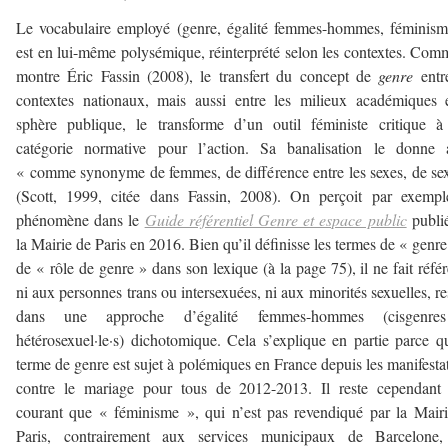
Le vocabulaire employé (genre, égalité femmes-hommes, féminis
est en lui-même polysémique, réinterprété selon les contextes. Com
montre Éric Fassin (2008), le transfert du concept de
genre
entr
contextes nationaux, mais aussi entre les milieux académiques 
sphère publique, le transforme d’un outil féministe critique 
catégorie normative pour l’action. Sa banalisation le donne a
« comme synonyme de femmes, de différence entre les sexes, de se
(Scott, 1999, citée dans Fassin, 2008). On perçoit par exempl
phénomène dans le
Guide référentiel Genre et espace public
publi
la Mairie de Paris en 2016. Bien qu’il définisse les termes de « genre
de « rôle de genre » dans son lexique (à la page 75), il ne fait réfé
ni aux personnes trans ou intersexuées, ni aux minorités sexuelles, re
dans une approche d’égalité femmes-hommes (cisgenre
hétérosexuel·le·s) dichotomique. Cela s’explique en partie parce q
terme de genre est sujet à polémiques en France depuis les manifesta
contre le mariage pour tous de 2012-2013. Il reste cependant 
courant que « féminisme », qui n’est pas revendiqué par la Mair
Paris, contrairement aux services municipaux de Barcelone,