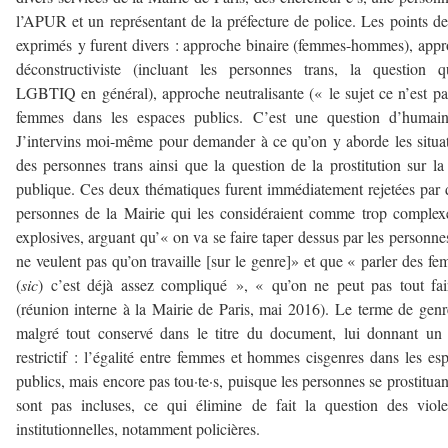
l’APUR et un représentant de la préfecture de police. Les points d
exprimés y furent divers : approche binaire (femmes-hommes), app
déconstructiviste (incluant les personnes trans, la question q
LGBTIQ en général), approche neutralisante (« le sujet ce n’est pa
femmes dans les espaces publics. C’est une question d’humain
J’intervins moi-même pour demander à ce qu’on y aborde les situa
des personnes trans ainsi que la question de la prostitution sur la
publique. Ces deux thématiques furent immédiatement rejetées par
personnes de la Mairie qui les considéraient comme trop complex
explosives, arguant qu’« on va se faire taper dessus par les personne
ne veulent pas qu’on travaille [sur le genre]» et que « parler des f
(
sic
) c’est déjà assez compliqué », « qu’on ne peut pas tout fa
(réunion interne à la Mairie de Paris, mai 2016). Le terme de genr
malgré tout conservé dans le titre du document, lui donnant un
restrictif : l’égalité entre femmes et hommes cisgenres dans les es
publics, mais encore pas tou·te·s, puisque les personnes se prostituan
sont pas incluses, ce qui élimine de fait la question des viol
institutionnelles, notamment policières.