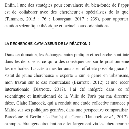
Enfin, l’une des stratégies pour convaincre du bien-fondé de l’app
est de collaborer avec des chercheur·e·s spécialistes de la que
(Tummers, 2015 : 76 ; Louargant, 2017 : 239), pour apporter
caution scientifique théorique et factuelle aux orientations.
–
LA RECHERCHE, CATALYSEUR DE LA RÉACTION ?
Dans ce domaine, les échanges entre pratique et recherche sont int
dans les deux sens, ce qui a des conséquences sur le positionneme
les méthodes. L’accès à mes terrains a en effet été possible grâce 
statut de jeune chercheuse « experte » sur le genre en urbanisme
mon travail sur le cas montréalais (Biarrotte, 2012) et une rece
internationale (Biarrotte, 2017). J’ai été intégrée dans ce r
scientifique et institutionnel de la Ville de Paris par ma directri
thèse, Claire Hancock, qui a conduit une étude collective financée p
Mairie sur ses politiques genrées, dans une perspective comparatiste
Barcelone et Berlin : le
Pari(s) du Genre
(Hancock
et al.
, 2017)
exemples étrangers circulent en effet largement via les chercheur·e·s