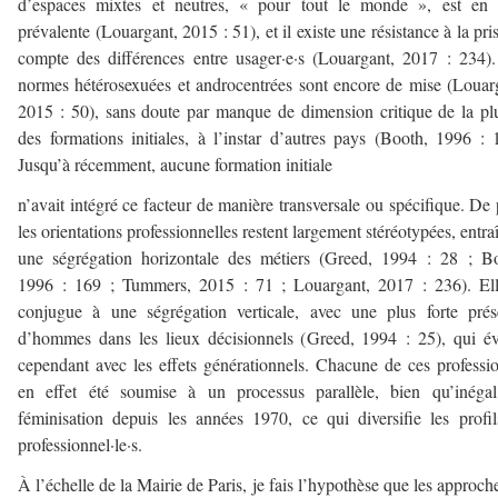
d’espaces mixtes et neutres, « pour tout le monde », est en e
prévalente (Louargant, 2015 : 51), et il existe une résistance à la pri
compte des différences entre usager·e·s (Louargant, 2017 : 234)
normes hétérosexuées et androcentrées sont encore de mise (Louar
2015 : 50), sans doute par manque de dimension critique de la pl
des formations initiales, à l’instar d’autres pays (Booth, 1996 : 
Jusqu’à récemment, aucune formation initiale
n’avait intégré ce facteur de manière transversale ou spécifique. De 
les orientations professionnelles restent largement stéréotypées, entra
une ségrégation horizontale des métiers (Greed, 1994 : 28 ; B
1996 : 169 ; Tummers, 2015 : 71 ; Louargant, 2017 : 236). Ell
conjugue à une ségrégation verticale, avec une plus forte pré
d’hommes dans les lieux décisionnels (Greed, 1994 : 25), qui é
cependant avec les effets générationnels. Chacune de ces professi
en effet été soumise à un processus parallèle, bien qu’inégal
féminisation depuis les années 1970, ce qui diversifie les profi
professionnel·le·s.
À l’échelle de la Mairie de Paris, je fais l’hypothèse que les approch