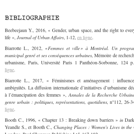
–
BIBLIOGRAPHIE
Beebeejaun Y., 2016, « Gender, urban space, and the right to eve
life »,
Journal of Urban Affairs
, 1‑12,
en ligne
.
Biarrotte L., 2012,
« Femmes et ville » à Montréal. Un progr
municipal genré et ses conséquences urbaines,
Mémoire de recherc
urbanisme, Paris, Université Paris 1 Panthéon-Sorbonne, 124 p
ligne
.
Biarrotte L., 2017, « Féminismes et aménagement : influence
ambiguïtés. La diffusion internationale d’initiatives d’urbanisme dé
à l’émancipation des femmes »,
Annales de la Recherche Urbain
genre urbain : politiques, représentations, quotidiens,
n°112, 26-3
ligne
.
Booth C., 1996, « Chapter 13 : Breaking down barriers »
in
Darke
Yeandle S., et Booth C.,
Changing Places
: Women’s Lives in the 