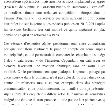
associations spécialisées, mais aussi les actrices implantant ces appr
(Eva Kail de Vienne, le Col·lectiu Punt 6 de Barcelone). Cette diff
de modèles stimule une (relative) compétition métropolitaine, l
l’image d’inclusivité : les services parisiens auraient en effet com
leur réflexion sur le genre et les espaces publics en 2013-2014 aprè
les services berlinois leur ont montré ce qu’ils mettaient en pla
demandé ce qu’il en retournait à Paris.
Ces réseaux d’expertise où les positionnements entre connaissan
pratique sont flous légitiment la prise en compte du genre auprè
municipalités, ce qui permettrait de comparer les chercheur·e·s intégr
à des « catalyseurs » de l’infusion. Cependant, un catalyseur e
élément favorisant une réaction chimique sans en sortir lui-
modifié. Or le positionnement que j’adopte, largement partagé pa
chercheur·e·s dans le domaine, n’est pas celui de l’observatrice extér
neutre. Je m’inscris moi aussi par exemple dans des stratégie
communication et de positionnement. La manière dont je présent
sujet auprès des enquêté·e·s diffère selon leur niveau de sensibilisa
malgré une éthique de transparence qui me pousse à expliciter avec q