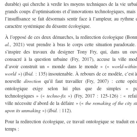
durable) qui cherche à verdir les moyens techniques de la vie urba
grands coups d’optimisations et d’innovations technologiques, mais
l’insuffisance se fait désormais sentir face à l’ampleur, au rythme 
caractère systémique du désastre écologique.
À l’opposé de ces deux démarches, la redirection écologique (Bon
al.
, 2021) veut prendre à bras le corps cette situation paradoxale.
s’inspire des travaux du designer Tony Fry, qui, dans un ouv
consacré à la question urbaine (Fry, 2017), accuse la ville mo
d’avoir construit un « monde dans le monde » («
world-within
world
») (
Ibid.
: 135) insoutenable. À rebours de ce modèle, c’est 
nouvelle
direction
qu’il faut travailler (Fry, 2007) : cette opér
ontologique exige selon lui plus que de simples « pa
technologiques » («
techno-fix
») (Fry, 2017 : 125-126) : « refai
ville nécessite d’abord de la défaire » («
the remaking of the city s
upon its unmaking
») (
Ibid.
: 112).
Pour la redirection écologique, ce travail ontologique se traduit en
temps :