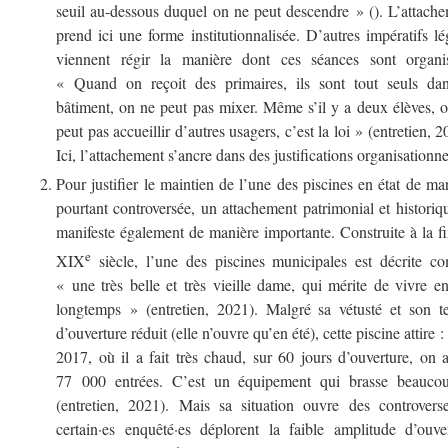
seuil au-dessous duquel on ne peut descendre » (). L’attach
prend ici une forme institutionnalisée. D’autres impératifs l
viennent régir la manière dont ces séances sont organis
« Quand on reçoit des primaires, ils sont tout seuls dan
bâtiment, on ne peut pas mixer. Même s’il y a deux élèves, 
peut pas accueillir d’autres usagers, c’est la loi » (entretien, 2
Ici, l’attachement s’ancre dans des justifications organisationne
Pour justifier le maintien de l’une des piscines en état de ma
pourtant controversée, un attachement patrimonial et historiq
manifeste également de manière importante. Construite à la f
e
XIX
siècle, l’une des piscines municipales est décrite 
« une très belle et très vieille dame, qui mérite de vivre e
longtemps » (entretien, 2021). Malgré sa vétusté et son 
d’ouverture réduit (elle n’ouvre qu’en été), cette piscine attire :
2017, où il a fait très chaud, sur 60 jours d’ouverture, on a
77 000 entrées. C’est un équipement qui brasse beauco
(entretien, 2021). Mais sa situation ouvre des controvers
certain·es enquêté·es déplorent la faible amplitude d’ouve