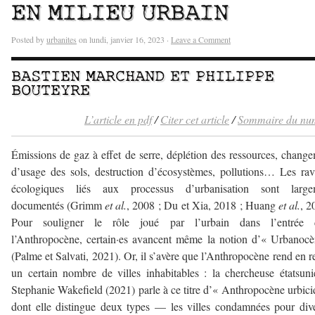
EN MILIEU URBAIN
Posted by
urbanites
on lundi, janvier 16, 2023 ·
Leave a Comment
BASTIEN MARCHAND
ET
PHILIPPE
BOUTEYRE
L’article en pdf
/
Citer cet article
/
Sommaire du nu
Émissions de gaz à effet de serre, déplétion des ressources, chang
d’usage des sols, destruction d’écosystèmes, pollutions… Les ra
écologiques liés aux processus d’urbanisation sont large
documentés (Grimm
et al.
, 2008 ; Du et Xia, 2018 ; Huang
et al.
, 2
Pour souligner le rôle joué par l’urbain dans l’entrée 
l’Anthropocène, certain·es avancent même la notion d’« Urbanoc
(Palme et Salvati, 2021). Or, il s’avère que l’Anthropocène rend en r
un certain nombre de villes inhabitables : la chercheuse étatsun
Stephanie Wakefield (2021) parle à ce titre d’« Anthropocène urbici
dont elle distingue deux types — les villes condamnées pour div