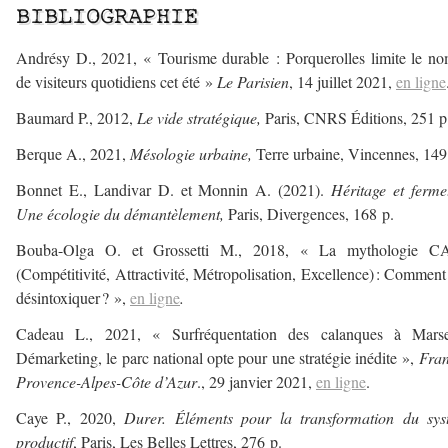
BIBLIOGRAPHIE
Andrésy D., 2021, « Tourisme durable : Porquerolles limite le n
de visiteurs quotidiens cet été »
Le Parisien
, 14 juillet 2021,
en ligne
Baumard P., 2012,
Le vide stratégique,
Paris, CNRS Éditions, 251 p
Berque A., 2021,
Mésologie urbaine,
Terre urbaine, Vincennes, 149
Bonnet E., Landivar D. et Monnin A. (2021).
Héritage et ferme
Une écologie du démantèlement,
Paris, Divergences, 168 p.
Bouba-Olga O. et Grossetti M., 2018, « La mythologie 
(Compétitivité, Attractivité, Métropolisation, Excellence) : Comment
désintoxiquer ? »,
en ligne
.
Cadeau L., 2021, « Surfréquentation des calanques à Marseil
Démarketing, le parc national opte pour une stratégie inédite »,
Fran
Provence-Alpes-Côte d’Azur
., 29 janvier 2021,
en ligne
.
Caye P., 2020,
Durer. Éléments pour la transformation du sys
productif
, Paris, Les Belles Lettres, 276 p.