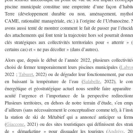
piscine municipale constitue une empreinte d’une façon d’habit
Terre (développement durable ou non, aménagement, mythol
CAME, rationalité managériale, etc.) à l’origine de l’Urbanocène.
avons aussi tenté de montrer comment le fait de passer par l’élucid
des attachements qui font tenir la trajectoire hors sol pourrait donne
clés stratégiques aux collectivités territoriales pour « atterrir » 
certains cas) et « ne pas décoller » (dans d’autres).
Alors que, depuis le début de l’année 2022, plusieurs collectivité
choisi de fermer temporairement leurs piscines municipales (
Labro
2022 ;
Taburet
, 2022) ou de dégrader leur fonctionnement, par ex
en baissant la température de l’eau (
Salabelle
, 2022), le con
énergétique et géostratégique actuel nous semble faire apparaître
acuité l’urgence et l’importance de la perspective redirectionn
Plusieurs territoires, en dehors de notre terrain d’étude, s’en emp
d’ailleurs (sans nécessairement le conceptualiser comme tel), à l’inst
la station de ski de Métabief qui a annoncé anticiper sa ferm
(
Giaccone
, 2021) ou des sites touristiques qui définissent des strat
de « démarketing » pour dissuader les touristes (
Andrésy
, 20