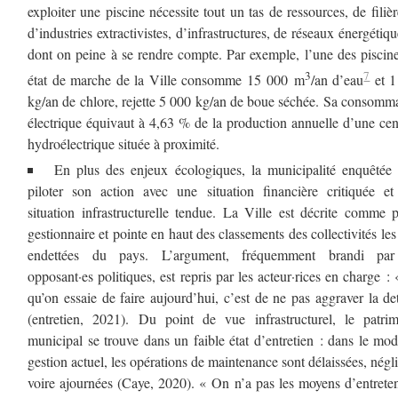
exploiter une piscine nécessite tout un tas de ressources, de filièr
d’industries extractivistes, d’infrastructures, de réseaux énergéti
dont on peine à se rendre compte. Par exemple, l’une des piscin
3
7
état de marche de la Ville consomme 15 000 m
/an d’eau
et 1
kg/an de chlore, rejette 5 000 kg/an de boue séchée. Sa consomm
électrique équivaut à 4,63 % de la production annuelle d’une cen
hydroélectrique située à proximité.
En plus des enjeux écologiques, la municipalité enquêtée 
piloter son action avec une situation financière critiquée e
situation infrastructurelle tendue. La Ville est décrite comme p
gestionnaire et pointe en haut des classements des collectivités les
endettées du pays. L’argument, fréquemment brandi par
opposant·es politiques, est repris par les acteur·rices en charge :
qu’on essaie de faire aujourd’hui, c’est de ne pas aggraver la de
(entretien, 2021). Du point de vue infrastructurel, le patri
municipal se trouve dans un faible état d’entretien : dans le mo
gestion actuel, les opérations de maintenance sont délaissées, négl
voire ajournées (Caye, 2020). « On n’a pas les moyens d’entreten