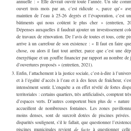
annuelle : « Elle devrait ouvrir toute l’année. Un site com
ouvert trois mois par an, c’est ridicule », parce qu’« av
maintien de l’eau à 25-26 degrés et l’évaporation, c’est u
bâtiments qui nous coûtent le plus cher » (entretien, 20
Dépenses auxquelles il faudrait ajouter un investissement col
de travaux de rénovation. De l’avis de toutes et tous, cette pi
arrive à un carrefour de son existence : « Il faut en faire qu
chose, ou alors il faut tout arrêter, parce que c’est une dé
énergétique et un gouffre financier par rapport au nombre de 
d’ouvertures proposés » (entretien, 2021).
Enfin, l’attachement à la justice sociale, c’est-à-dire à l’univers
et à l’égalité d’accès à l’eau et à des lieux de fraîcheur, s’est
intensément sentir. L’enquête a en effet révélé de fortes dispa
territoriales : certains quartiers, très artificialisés, comptent trè
d’espaces verts. D’autres comportent bien plus de « nature
accueillent de nombreuses fontaines. Les zones pavillonna
moins denses, sont de surcroît dotées de piscines privées
disparités soulignent, s’il le fallait, que questionner l’existenc
piscines municipales revient
de facto
à questionner cell