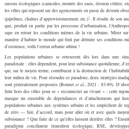
raisons écologiques (canicules, montée des eaux, érosion côtière, etc
les villes qui reposent sur des agencements en passe de devenir obso
1
(pipelines, chaînes d’approvisionnement, etc.)
. Il résulte de son an
que, produit en partie par les processus d’urbanisation, l’Anthrop
sape en retour les conditions mêmes de la vie urbaine. Miser su
manière d’habiter le monde qui finit par détruire ses conditions 
d’existence, voilà l’erreur urbaine ultime !
Les populations urbaines se retrouvent dès lors dans une situ
paradoxale : elles dépendent, pour leur subsistance quotidienne, d’en
qui, sur le moyen terme, contribuent à la destruction de l’habitabili
leur milieu de vie. Pour résoudre ce paradoxe, deux stratégies inada
sont généralement proposées (Bonnet
et al.
, 2021 : 83-89). D’abor
fuite hors des villes pour se « reconnecter au vivant » : cette injon
masque un ensemble de dépendances et d’attachements qui lient
populations urbaines aux systèmes urbains et les empêchent de rep
de zéro — fuir, d’accord, mais pour aller où et avec quels moye
subsistance ? Que faire de ce qu’elles laissent derrière elles ? Ensuit
paradigme conciliateur (transition écologique, RSE, développe