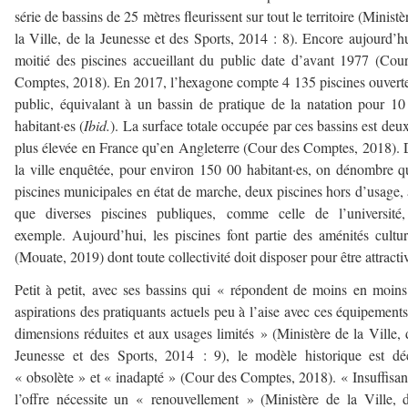
série de bassins de 25 mètres fleurissent sur tout le territoire (Ministè
la Ville, de la Jeunesse et des Sports, 2014 : 8). Encore aujourd’hu
moitié des piscines accueillant du public date d’avant 1977 (Cou
Comptes, 2018). En 2017, l’hexagone compte 4 135 piscines ouvert
public, équivalant à un bassin de pratique de la natation pour 1
habitant·es (
Ibid.
). La surface totale occupée par ces bassins est deux
plus élevée en France qu’en Angleterre (Cour des Comptes, 2018).
la ville enquêtée, pour environ 150 00 habitant·es, on dénombre q
piscines municipales en état de marche, deux piscines hors d’usage, 
que diverses piscines publiques, comme celle de l’université,
exemple. Aujourd’hui, les piscines font partie des aménités cultur
(Mouate, 2019) dont toute collectivité doit disposer pour être attracti
Petit à petit, avec ses bassins qui « répondent de moins en moin
aspirations des pratiquants actuels peu à l’aise avec ces équipement
dimensions réduites et aux usages limités » (Ministère de la Ville, 
Jeunesse et des Sports, 2014 : 9), le modèle historique est dé
« obsolète » et « inadapté » (Cour des Comptes, 2018). « Insuffisan
l’offre nécessite un « renouvellement » (Ministère de la Ville, 