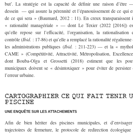
but’. La stratégie est la capacité de définir une raison d’être
dessein — qui assure la pérennité et l’épanouissement de ce qui es
de ce qui sera » (Baumard, 2012 : 11). En creux transparaissent i
« rationalité managériale » — dont Le Texier (2022 [2016]) es
qu’elle repose sur l’efficacité, l’organisation, la rationalisation 
contrôle (
Ibid.
: 17-86) et qu’elle a remplacé la rationalité régalienne
les administrations publiques (
Ibid.
: 211-223) — et la « mythol
CAME » (Compétitivité, Attractivité, Métropolisation, Excellen
dont Bouba-Olga et Grossetti (2018) estiment que les pouv
municipaux doivent se « désintoxiquer » pour éviter de persister
l’erreur urbaine.
–
CARTOGRAPHIER CE QUI FAIT TENIR 
PISCINE
U
NE ENQU
ÊTE SUR LES ATTACHEMENTS
Afin de bien hériter des piscines municipales, et d’envisager
trajectoires de fermeture, le protocole de redirection écologique 