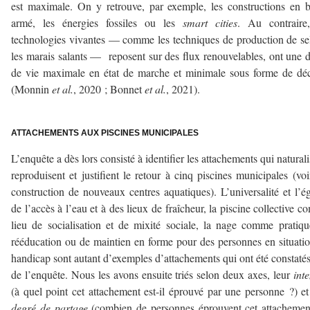
est maximale. On y retrouve, par exemple, les constructions en 
armé, les énergies fossiles ou les
smart cities
. Au contraire,
technologies vivantes — comme les techniques de production de se
les marais salants — reposent sur des flux renouvelables, ont une 
de vie maximale en état de marche et minimale sous forme de dé
(Monnin
et al.
, 2020 ; Bonnet
et al.
, 2021).
–
ATTACHEMENTS AUX PISCINES MUNICIPALES
L’enquête a dès lors consisté à identifier les attachements qui naturali
reproduisent et justifient le retour à cinq piscines municipales (voi
construction de nouveaux centres aquatiques). L’universalité et l’ég
de l’accès à l’eau et à des lieux de fraîcheur, la piscine collective 
lieu de socialisation et de mixité sociale, la nage comme pratiq
rééducation ou de maintien en forme pour des personnes en situati
handicap sont autant d’exemples d’attachements qui ont été constatés
de l’enquête. Nous les avons ensuite triés selon deux axes, leur
inte
(à quel point cet attachement est-il éprouvé par une personne ?) et
degré de partage
(combien de personnes éprouvent cet attachemen