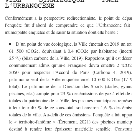
VIDE STRATÉGIQUE FACE
L’URBANOCÈNE
Conformément à la perspective redirectionniste, le point de dépa
l’enquête fut d’abord de comprendre ce que l’Urbanocène fait 
municipalité enquêtée et de saisir la situation dont elle hérite :
D’un point de vue écologique, la Ville émettait en 2019 un tot
61 500 tCO2e, équivalant à 0,4 tCO2e par habitant·e (incert
25 %) (bilan carbone de la Ville, 2019). Rappelons qu’il est déso
communément admis qu’un·e Français·e devra émettre 2 tCO2
2050 pour respecter l’Accord de Paris (Carbone 4, 2019)
patrimoine seul de la Ville enquêtée émet 10 600 tCO2e (17 
total). Le patrimoine de la Direction des Sports (stades, gymn
piscines, etc.) compte pour 23 % des émissions de gaz à effet de 
totales du patrimoine de la Ville, les piscines municipales représe
à leur tour 40 % de ce sous-total, soit environ 1,6 % des émis
totales de la ville. Au-delà de ces émissions, l’enquête a fait appar
le « territoire-fantôme » (Écrement, 2021) des piscines municip
destiné à rendre leur épaisseur matérielle sensible. Construi