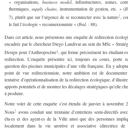
« organisations,
business model
, infrastructures, usines, cent
thermiques,
supply chains
, instrumentation de gestion, etc. » (
I
3
7), plutôt que sur l’urgence de se reconnecter avec la nature
, c
le fait l’écologie « reconnexionniste » (
Ibid.
: 88).
Dans cet article, nous présentons une enquête de redirection écolog
encadrée par le chercheur Diego Landivar au sein du MSc « Straté
4
Design pour l’Anthropocène
, qui forme précisément les étudiant·es
redirection. L’enquête présentée ici, toujours en cours, porte s
question des piscines municipales d’une ville française. En y adopta
point de vue redirectionniste, notre ambition est de documente
tentative d’opérationnalisation de la redirection écologique, d’illustre
apports potentiels et de montrer les décalages stratégiques qu’elle ch
à produire.
Notre volet de cette enquête s’est étendu de janvier à novembre 
5
Nous
avons conduit une trentaine d’entretiens semi-directifs ave
élu·es et des agent·es de la Ville ainsi que des personnes impli
localement dans la vie sportive et associative (directrice de