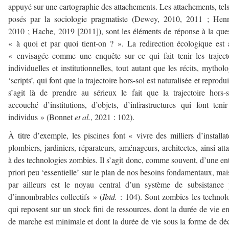
appuyé sur une cartographie des attachements. Les attachements, tel
posés par la sociologie pragmatiste (Dewey, 2010, 2011 ; Henn
2010 ; Hache, 2019 [2011]), sont les éléments de réponse à la que
« à quoi et par quoi tient-on ? ». La redirection écologique est 
« envisagée comme une enquête sur ce qui fait tenir les traject
individuelles et institutionnelles, tout autant que les récits, mytholo
‘scripts’, qui font que la trajectoire hors-sol est naturalisée et reproduit
s’agit là de prendre au sérieux le fait que la trajectoire hors-
accouché d’institutions, d’objets, d’infrastructures qui font teni
individus » (Bonnet
et al.
, 2021 : 102).
À titre d’exemple, les piscines font « vivre des milliers d’installat
plombiers, jardiniers, réparateurs, aménageurs, architectes, ainsi att
à des technologies zombies. Il s’agit donc, comme souvent, d’une ent
priori peu ‘essentielle’ sur le plan de nos besoins fondamentaux, mai
par ailleurs est le noyau central d’un système de subsistance
d’innombrables collectifs » (
Ibid.
: 104). Sont zombies les technol
qui reposent sur un stock fini de ressources, dont la durée de vie en
de marche est minimale et dont la durée de vie sous la forme de dé