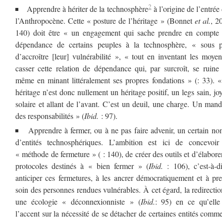
2
Apprendre à hériter de la technosphère
à l’origine de l’entrée
l’Anthropocène. Cette « posture de l’héritage » (Bonnet
et al.
, 2
140) doit être « un engagement qui sache prendre en compte 
dépendance de certains peuples à la technosphère, « sous p
d’accroître [leur] vulnérabilité », « tout en inventant les moye
casser cette relation de dépendance qui, par surcroît, se ruine 
même en minant littéralement ses propres fondations » (: 33). 
héritage n’est donc nullement un héritage positif, un legs sain, jo
solaire et allant de l’avant. C’est un deuil, une charge. Un mand
des responsabilités » (
Ibid.
: 97).
Apprendre à fermer, ou à ne pas faire advenir, un certain n
d’entités technosphériques. L’ambition est ici de concevoir
« méthode de fermeture » ( : 140), de créer des outils et d’élabore
protocoles destinés à « bien fermer » (
Ibid.
: 106), c’est-à-d
anticiper ces fermetures, à les ancrer démocratiquement et à pr
soin des personnes rendues vulnérables. À cet égard, la redirectio
une écologie « déconnexionniste » (
Ibid.
: 95) en ce qu’elle
l’accent sur la nécessité de se détacher de certaines entités comm