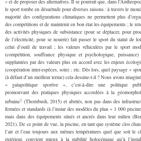
» et de proposer des alternatives. Il se pourrait que, dans l’Anthropo
le sport tombe en désuétude pour diverses raisons : à travers le mond
majorité des configurations climatiques ne permettent plus d’orga
des compétitions et de maintenir en bon état les équipements ; le ret
des activités physiques de subsistance (pour se déplacer, pour pro
de l’électricité, pour se nourrir) fait passer le sport du statut de loi
celui d’outil de travail ; les valeurs véhiculées par le sport mo
(compétition, souffrance physique et psychologique, puissance)
supplantées par des valeurs plus en accord avec les enjeux écolog
(coopération inter-espèces, soin) ; etc. Dès lors, quel paysage « spor
(à défaut d’un meilleur terme) cela dessine-t-il ? Nous avons imagin
« gaïapolitique sportive », c’est-à-dire une politique publ
promouvant des pratiques physiques accordées à la géomorphol
9
urbaine
(Thornbush, 2015) et abrités, non pas dans des infrastruc
fermées et standards (à l’instar des modèles du plan « 1 000 piscine
mais dans des équipements situés et ancrés dans leur milieu (Be
2021). De ce point de vue, la piscine, en tant que système clos chau
l’air et l’eau toujours aux mêmes températures quel que soit le c
extérieur, convient mieux à la stabilité holocénique qu’à l’instab