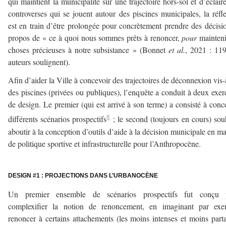
qui maintient la municipalité sur une trajectoire hors-sol et d’éclaire
controverses qui se jouent autour des piscines municipales, la réfl
est en train d’être prolongée pour concrètement prendre des décisi
propos de « ce à quoi nous sommes prêts à renoncer,
pour
mainteni
choses précieuses à notre subsistance » (Bonnet
et al.
, 2021 : 119
auteurs soulignent).
Afin d’aider la Ville à concevoir des trajectoires de déconnexion vis-
des piscines (privées ou publiques), l’enquête a conduit à deux exer
de design. Le premier (qui est arrivé à son terme) a consisté à conc
8
différents scénarios prospectifs
; le second (toujours en cours) sou
aboutir à la conception d’outils d’aide à la décision municipale en ma
de politique sportive et infrastructurelle pour l’Anthropocène.
–
DESIGN #1 : PROJECTIONS DANS L
’
URBANOCÈNE
Un premier ensemble de scénarios prospectifs fut conçu 
complexifier la notion de renoncement, en imaginant par exe
renoncer à certains attachements (les moins intenses et moins part