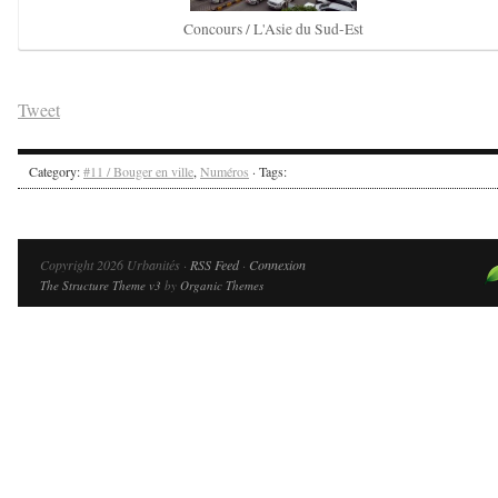
Concours / L'Asie du Sud-Est
Tweet
Category:
#11 / Bouger en ville
,
Numéros
· Tags:
Copyright 2026 Urbanités ·
RSS Feed
·
Connexion
The Structure Theme v3
by
Organic Themes