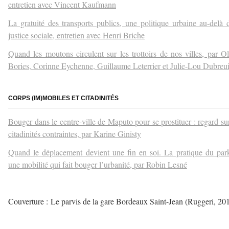
entretien avec Vincent Kaufmann
La gratuité des transports publics, une politique urbaine au-delà 
justice sociale, entretien avec Henri Briche
Quand les moutons circulent sur les trottoirs de nos villes, par Ol
Bories, Corinne Eychenne, Guillaume Leterrier et Julie-Lou Dubreui
–
CORPS (IM)MOBILES ET CITADINITÉS
Bouger dans le centre-ville de Maputo pour se prostituer : regard su
citadinités contraintes, par Karine Ginisty
Quand le déplacement devient une fin en soi. La pratique du par
une mobilité qui fait bouger l’urbanité, par Robin Lesné
–
Couverture : Le parvis de la gare Bordeaux Saint-Jean (Ruggeri, 20
–