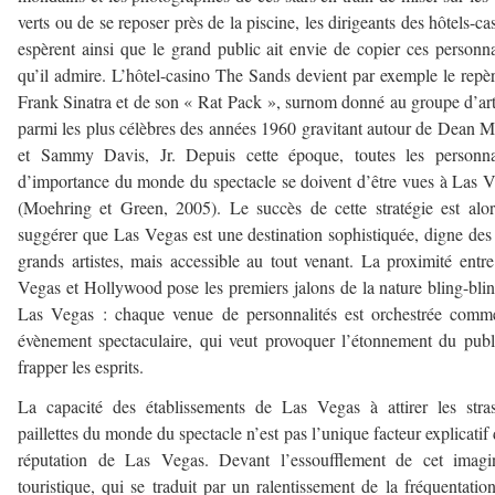
verts ou de se reposer près de la piscine, les dirigeants des hôtels-ca
espèrent ainsi que le grand public ait envie de copier ces personna
qu’il admire. L’hôtel-casino The Sands devient par exemple le repè
Frank Sinatra et de son « Rat Pack », surnom donné au groupe d’art
parmi les plus célèbres des années 1960 gravitant autour de Dean M
et Sammy Davis, Jr. Depuis cette époque, toutes les personnal
d’importance du monde du spectacle se doivent d’être vues à Las 
(Moehring et Green, 2005). Le succès de cette stratégie est alo
suggérer que Las Vegas est une destination sophistiquée, digne des
grands artistes, mais accessible au tout venant. La proximité entr
Vegas et Hollywood pose les premiers jalons de la nature bling-bli
Las Vegas : chaque venue de personnalités est orchestrée comm
évènement spectaculaire, qui veut provoquer l’étonnement du publ
frapper les esprits.
La capacité des établissements de Las Vegas à attirer les stra
paillettes du monde du spectacle n’est pas l’unique facteur explicatif 
réputation de Las Vegas. Devant l’essoufflement de cet imagin
touristique, qui se traduit par un ralentissement de la fréquentatio