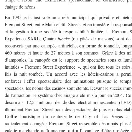
étalage de néons.
En 1995, est ainsi voté un arrêté municipal qui privatise et piéto
Fremont Street, entre Main et 4th Streets, et en transfère la responsab
et la gestion à une société à responsabilité limitée, la Fremont S
Experience SARL. Quatre
blocks
(ou pâtés de maisons) sont de 
recouverts par une canopée artificielle, en forme de tonnelle, long
460 mètres et haute de 27 mètres à son sommet. Grâce à des mil
d’ampoules, la canopée est le support de spectacles sons et lumi
intitulés « Fremont Street Experience », qui ont lieu tous les soirs
fois la nuit tombée. Un accord avec les hôtels-casinos a perm
renforcer l’effet spectaculaire des animations puisque le temp
spectacles, les néons des casinos sont éteints. Devant le succès imm
de l’attraction, le système d’éclairage a été mis à jour en 2004. Ce
désormais 12,5 millions de diodes électroluminescentes (LED)
illuminent Fremont Street pour des spectacles de plus en plus élab
L’offre touristique du centre-ville de City of Las Vegas a a
radicalement changé : Fremont Street ressemble désormais plus 
galerie marchande qu’à une rue, qui a l’avantage d’être protégée 