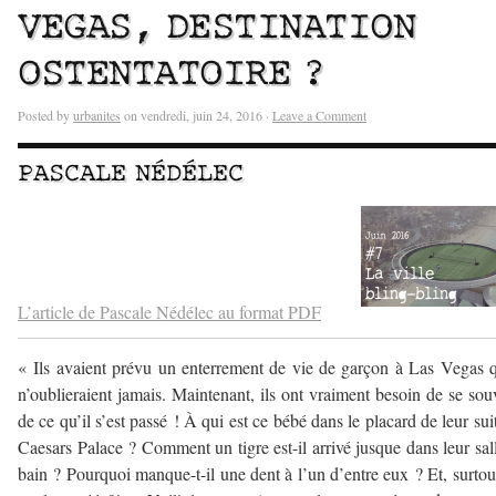
VEGAS, DESTINATION
OSTENTATOIRE ?
Posted by
urbanites
on vendredi, juin 24, 2016 ·
Leave a Comment
PASCALE NÉDÉLEC
–
–
L’article de Pascale Nédélec au format PDF
« Ils avaient prévu un enterrement de vie de garçon à Las Vegas q
n’oublieraient jamais. Maintenant, ils ont vraiment besoin de se sou
de ce qu’il s’est passé ! À qui est ce bébé dans le placard de leur sui
Caesars Palace ? Comment un tigre est-il arrivé jusque dans leur sal
bain ? Pourquoi manque-t-il une dent à l’un d’entre eux ? Et, surtou