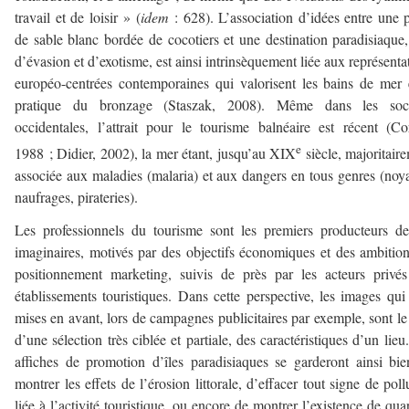
travail et de loisir » (
idem
: 628). L’association d’idées entre une 
de sable blanc bordée de cocotiers et une destination paradisiaque,
d’évasion et d’exotisme, est ainsi intrinsèquement liée aux représenta
européo-centrées contemporaines qui valorisent les bains de mer 
pratique du bronzage (Staszak, 2008). Même dans les soci
occidentales, l’attrait pour le tourisme balnéaire est récent (Co
e
1988 ; Didier, 2002), la mer étant, jusqu’au XIX
siècle, majoritair
associée aux maladies (malaria) et aux dangers en tous genres (noy
naufrages, pirateries).
Les professionnels du tourisme sont les premiers producteurs d
imaginaires, motivés par des objectifs économiques et des ambitio
positionnement marketing, suivis de près par les acteurs privé
établissements touristiques. Dans cette perspective, les images qui
mises en avant, lors de campagnes publicitaires par exemple, sont le 
d’une sélection très ciblée et partiale, des caractéristiques d’un lieu
affiches de promotion d’îles paradisiaques se garderont ainsi bi
montrer les effets de l’érosion littorale, d’effacer tout signe de poll
liée à l’activité touristique, ou encore de montrer l’existence de quar