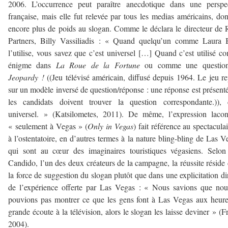
2006. L’occurrence peut paraître anecdotique dans une perspec
française, mais elle fut relevée par tous les medias américains, do
encore plus de poids au slogan. Comme le déclara le directeur d
Partners, Billy Vassiliadis : « Quand quelqu’un comme Laura 
l’utilise, vous savez que c’est universel […] Quand c’est utilisé 
énigme dans
La Roue de la Fortune
ou comme une questio
Jeopardy !
((Jeu télévisé américain, diffusé depuis 1964. Le jeu r
sur un modèle inversé de question/réponse : une réponse est présenté
les candidats doivent trouver la question correspondante.))
, 
universel. » (Katsilometes, 2011). De même, l’expression laco
« seulement à Vegas » (
Only in Vegas
) fait référence au spectaculai
à l’ostentatoire, en d’autres termes à la nature bling-bling de Las V
qui sont au cœur des imaginaires touristiques végasiens. Selon
Candido, l’un des deux créateurs de la campagne, la réussite réside
la force de suggestion du slogan plutôt que dans une explicitation di
de l’expérience offerte par Las Vegas : « Nous savions que no
pouvions pas montrer ce que les gens font à Las Vegas aux heur
grande écoute à la télévision, alors le slogan les laisse deviner » (Fr
2004).