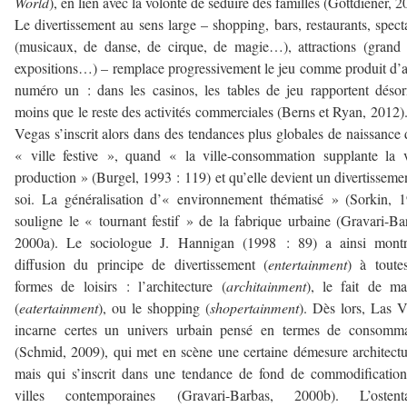
World
), en lien avec la volonté de séduire des familles (Gottdiener, 2
Le divertissement au sens large – shopping, bars, restaurants, spect
(musicaux, de danse, de cirque, de magie…), attractions (grand 
expositions…) – remplace progressivement le jeu comme produit d’
numéro un : dans les casinos, les tables de jeu rapportent déso
moins que le reste des activités commerciales (Berns et Ryan, 2012)
Vegas s’inscrit alors dans des tendances plus globales de naissance 
« ville festive », quand « la ville-consommation supplante la v
production » (Burgel, 1993 : 119) et qu’elle devient un divertisseme
soi. La généralisation d’« environnement thématisé » (Sorkin, 
souligne le « tournant festif » de la fabrique urbaine (Gravari-Ba
2000a). Le sociologue J. Hannigan (1998 : 89) a ainsi montr
diffusion du principe de divertissement (
entertainment
) à toute
formes de loisirs : l’architecture (
architainment
), le fait de m
(
eatertainment
), ou le shopping (
shopertainment
). Dès lors, Las 
incarne certes un univers urbain pensé en termes de consomma
(Schmid, 2009), qui met en scène une certaine démesure architectu
mais qui s’inscrit dans une tendance de fond de commodificatio
villes contemporaines (Gravari-Barbas, 2000b). L’ostenta