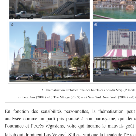
5. Thématisation architecturale des hôtels-casinos du Strip (P. Nédé
a) Excalibur (2008) – b) The Mirage (2009) – c) New York New York (2008) – d) C
En fonction des sensibilités personnelles, la thématisation peut
analysée comme un parti pris poussé à son paroxysme, qui démo
l’outrance et l’excès végasiens, voire qui incarne le mauvais goût 
7
kitsch qui dominent Las Vegas
. S’il est vrai que la façade de l’Exca