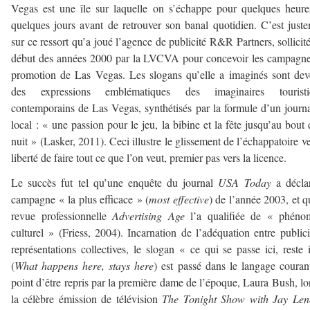
Vegas est une île sur laquelle on s’échappe pour quelques heur
quelques jours avant de retrouver son banal quotidien. C’est just
sur ce ressort qu’a joué l’agence de publicité R&R Partners, sollicit
début des années 2000 par la LVCVA pour concevoir les campagn
promotion de Las Vegas. Les slogans qu’elle a imaginés sont de
des expressions emblématiques des imaginaires touristi
contemporains de Las Vegas, synthétisés par la formule d’un journa
local : « une passion pour le jeu, la bibine et la fête jusqu’au bout 
nuit » (Lasker, 2011). Ceci illustre le glissement de l’échappatoire ve
liberté de faire tout ce que l’on veut, premier pas vers la licence.
Le succès fut tel qu’une enquête du journal
USA Today
a décla
campagne « la plus efficace » (
most effective
) de l’année 2003, et q
revue professionnelle
Advertising Age
l’a qualifiée de « phéno
culturel » (Friess, 2004). Incarnation de l’adéquation entre publici
représentations collectives, le slogan « ce qui se passe ici, reste 
(
What happens here, stays
here
) est passé dans le langage couran
point d’être repris par la première dame de l’époque, Laura Bush, lo
la célèbre émission de télévision
The Tonight Show with Jay Le