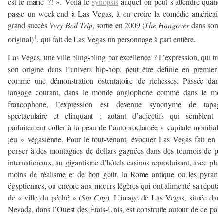
est le marié ?! ». Voilà le
synopsis
auquel on peut s’attendre qua
passe un week-end à Las Vegas, à en croire la comédie américa
grand succès
Very Bad Trip
, sortie en 2009 (
The Hangover
dans son 
1
original)
, qui fait de Las Vegas un personnage à part entière.
Las Vegas, une ville bling-bling par excellence ? L’expression, qui t
son origine dans l’univers hip-hop, peut être définie en premier
comme une démonstration ostentatoire de richesses. Passée dan
langage courant, dans le monde anglophone comme dans le m
francophone, l’expression est devenue synonyme de tapag
spectaculaire et clinquant ; autant d’adjectifs qui semblent 
parfaitement coller à la peau de l’autoproclamée « capitale mondia
jeu » végasienne. Pour le tout-venant, évoquer Las Vegas fait en 
penser à des montagnes de dollars gagnées dans des tournois de 
internationaux, au gigantisme d’hôtels-casinos reproduisant, avec pl
moins de réalisme et de bon goût, la Rome antique ou les pyra
égyptiennes, ou encore aux mœurs légères qui ont alimenté sa réput
de « ville du péché » (
Sin City
). L’image de Las Vegas, située da
Nevada, dans l’Ouest des États-Unis, est construite autour de ce p