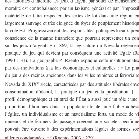
des autorités d’interdire les jeux d’argent par souci de bienséance 
moralité est contrebalancée par un laxisme général et par l’impossib
matérielle de faire respecter des textes de loi dans une région e
largement sauvage et très éloignée du foyer de peuplement historiq
la côte Est. Progressivement, les responsables politiques locaux pre
conscience de la manne financière que pourrait représenter un con
sur les jeux d’argent. En 1869, la législature du Nevada réglemen
pratique du jeu qui devient par conséquent une activité légale (R
1990 : 31). La géographe P. Raento explique cette institutionnalis
par des motivations à la fois économiques et culturelles : « La pra
du jeu a des racines anciennes dans les villes minières et ferroviair
e
Nevada du XIX
siècle, caractérisées par des attitudes libérales enve
consommation d’alcool, la pratique du jeu et la prostitution. [
profil démographique et culturel de l’État a aussi joué un rôle : une 
proportion d’hommes dans la population totale, une faible adhés
l’église, un individualisme et un matérialisme forts, un mode de v
mineurs et de fermiers de passage créèrent une société spécifiqu
pouvait être ouverte à des expérimentations légales de formes soc
3
ailleurs condamnées. »
(Raento, 2003 : 229).