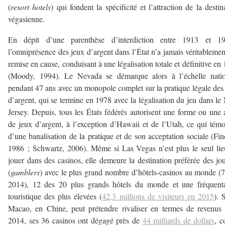
(
resort hotels
) qui fondent la spécificité et l’attraction de la destin
végasienne.
En dépit d’une parenthèse d’interdiction entre 1913 et 1
l’omniprésence des jeux d’argent dans l’État n’a jamais véritablemen
remise en cause, conduisant à une légalisation totale et définitive en
(Moody, 1994). Le Nevada se démarque alors à l’échelle natio
pendant 47 ans avec un monopole complet sur la pratique légale des
d’argent, qui se termine en 1978 avec la légalisation du jeu dans l
Jersey. Depuis, tous les États fédérés autorisent une forme ou une 
de jeux d’argent, à l’exception d’Hawaii et de l’Utah, ce qui tém
d’une banalisation de la pratique et de son acceptation sociale (Fin
1986 ; Schwartz, 2006). Même si Las Vegas n’est plus le seul li
jouer dans des casinos, elle demeure la destination préférée des jo
(
gamblers
) avec le plus grand nombre d’hôtels-casinos au monde (
2014), 12 des 20 plus grands hôtels du monde et une fréquenta
touristique des plus élevées (
42,3 millions de visiteurs en 2015
). 
Macao, en Chine, peut prétendre rivaliser en termes de revenus
2014, ses 36 casinos ont dégagé près de
44 milliards de dollars
, c