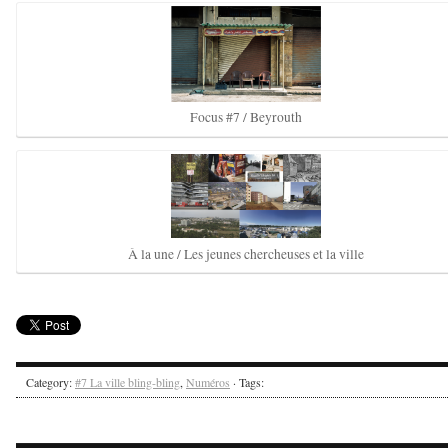
Focus #7 / Beyrouth
À la une / Les jeunes chercheuses et la ville
Category:
#7 La ville bling-bling
,
Numéros
· Tags: