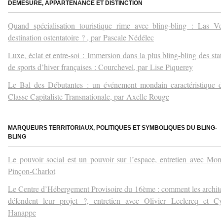
DÉMESURE, APPARTENANCE ET DISTINCTION
Quand spécialisation touristique rime avec bling-bling : Las V
destination ostentatoire ? , par
Pascale Nédélec
Luxe, éclat et entre-soi : Immersion dans la plus bling-bling des sta
de sports d’hiver françaises : Courchevel, par
Lise Piquerey
Le Bal des Débutantes : un événement mondain caractéristique 
Classe Capitaliste Transnationale, par
Axelle Rouge
–
MARQUEURS TERRITORIAUX, POLITIQUES ET SYMBOLIQUES DU BLING-
BLING
Le pouvoir social est un pouvoir sur l’espace, e
ntretien avec Mo
P
inçon-Charlot
Le Centre d’Hébergement Provisoire du 16ème : comment les archit
défendent leur projet ?, e
ntretien avec Olivier Leclercq et Cy
Hanappe