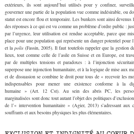
extérieurs, ils sont aujourd’hui utilisés pour y confiner, surveill
gouverner une partie de la population vue comme indésirable, ou do
statut est encore flou et temporaire. Les bunkers sont ainsi devenus 
des réponses à ce qui est vu comme un problème d’ordre public : just
par l’urgence, leur utilisation est rendue acceptable, parce que mi
place pour une population qui représente un danger potentiel pour l
et la
polis
(Fassin, 2005). Il faut toutefois rappeler que la gestion d
lieux, tout comme celle de l’asile en Suisse et en Europe, est trav
par de multiples tensions et paradoxes : à l’injonction sécuritai
superpose une injonction humanitaire, et à la logique de mise aux m
et de dissuasion se combine le droit pour tous de « recevoir les m
indispensables pour mener une existence conforme à la dig
humaine » (Art. 12 Cst). Au sein des abris PC, les perso
marginalisées sont donc tout autant l’objet des politiques d’exclusio
de l’« intervention humanitaire » (Agier, 2013) s’adressant aux 
souffrants et aux besoins physiques les plus élémentaires.
–
EXCLUSION ET INDIGNITÉ AU COEUR 