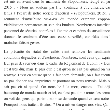
est mis en avant dans le manifeste de Stopbunkers, rédigé en ja
2015 : « Nous ne voulons pas […] continuer à être enterrés, ca
tenus à l’écart de notre société d’accueil » (Stopbunkers, 2015).
sentiment d’invisibilité vis-à-vis du monde extérieur s’oppos
visibilisation permanente au sein des bunkers. Nombreuses interdict
personnel de sécurité, contrôles à l’entrée et caméras de surveillance
donnent le sentiment d’être sans cesse surveillés, contrôlés dans 
moindres faits et gestes.
La précarité du statut des exilés vient renforcer les sentimen
conditions dégradées et d’exclusion. Nombreux sont ceux qui expr
leur peur des renvois dans le cadre du Règlement de Dublin : « Le
c’est très dur, mais le plus dur, c’est qu’on ne sait pas quand on va
renvoyé. C’est en Suisse qu’on a fait notre demande, on a fait attent
ne pas donner nos empreintes et pourtant on nous renvoie. Mais 
sait pas où ni quand. On nous lie à la mort, encore… J’ai déj
beaucoup de monde mourir et ici, ce n’est pas fini : toutes les sema
on voit des gens qui partent, et on se demande quand ce sera notre 
Pourquoi nous traitent-ils ainsi ? On a mis en danger nos vies. Ça, 