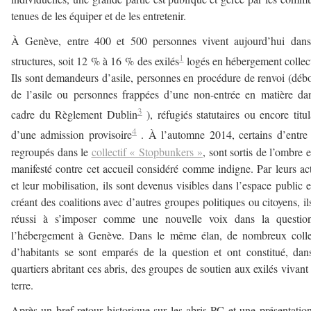
tenues de les équiper et de les entretenir.
À Genève, entre 400 et 500 personnes vivent aujourd’hui dans
1
structures, soit 12 % à 16 % des exilés
logés en hébergement collect
Ils sont demandeurs d’asile, personnes en procédure de renvoi (déb
de l’asile ou personnes frappées d’une non-entrée en matière da
3
cadre du Règlement Dublin
), réfugiés statutaires ou encore titul
4
d’une admission provisoire
. À l’automne 2014, certains d’entre
regroupés dans le
collectif « Stopbunkers »
, sont sortis de l’ombre e
manifesté contre cet accueil considéré comme indigne. Par leurs ac
et leur mobilisation, ils sont devenus visibles dans l’espace public e
créant des coalitions avec d’autres groupes politiques ou citoyens, il
réussi à s’imposer comme une nouvelle voix dans la questio
l’hébergement à Genève. Dans le même élan, de nombreux collec
d’habitants se sont emparés de la question et ont constitué, dan
quartiers abritant ces abris, des groupes de soutien aux exilés vivant
terre.
Après un bref retour historique sur les abris PC et une présentatio