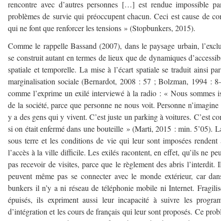
rencontre avec d’autres personnes […] est rendue impossible pa
problèmes de survie qui préoccupent chacun. Ceci est cause de con
qui ne font que renforcer les tensions » (Stopbunkers, 2015).
Comme le rappelle Bassand (2007), dans le paysage urbain, l’excl
se construit autant en termes de lieux que de dynamiques d’accessibi
spatiale et temporelle. La mise à l’écart spatiale se traduit ainsi pa
marginalisation sociale (Bernardot, 2008 : 57 ; Bolzman, 1994 : 8
comme l’exprime un exilé interviewé à la radio : « Nous sommes i
de la société, parce que personne ne nous voit. Personne n’imagine 
y a des gens qui y vivent. C’est juste un parking à voitures. C’est 
si on était enfermé dans une bouteille » (Marti, 2015 : min. 5’05). L
sous terre et les conditions de vie qui leur sont imposées rendent 
l’accès à la ville difficile. Les exilés racontent, en effet, qu’ils ne pe
pas recevoir de visites, parce que le règlement des abris l’interdit. I
peuvent même pas se connecter avec le monde extérieur, car dan
bunkers il n’y a ni réseau de téléphonie mobile ni Internet. Fragilis
épuisés, ils expriment aussi leur incapacité à suivre les progr
d’intégration et les cours de français qui leur sont proposés. Ce pro