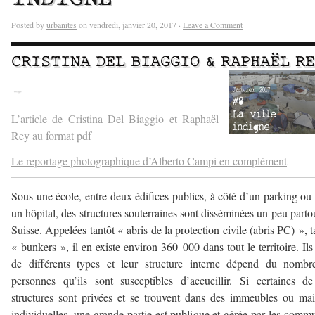
Posted by
urbanites
on vendredi, janvier 20, 2017 ·
Leave a Comment
CRISTINA DEL BIAGGIO
&
RAPHAËL R
—
L’article de Cristina Del Biaggio et Raphaël
Rey au format pdf
Le reportage photographique d’Alberto Campi en complément
Sous une école, entre deux édifices publics, à côté d’un parking ou
un hôpital, des structures souterraines sont disséminées un peu parto
Suisse. Appelées tantôt « abris de la protection civile (abris PC) », t
« bunkers », il en existe environ 360 000 dans tout le territoire. Ils
de différents types et leur structure interne dépend du nombr
personnes qu’ils sont susceptibles d’accueillir. Si certaines d
structures sont privées et se trouvent dans des immeubles ou ma
individuelles, une grande partie est publique et gérée par les comm