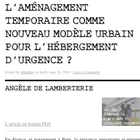
L’AMÉNAGEMENT
TEMPORAIRE COMME
NOUVEAU MODÈLE URBAIN
POUR L’HÉBERGEMENT
D’URGENCE ?
Posted by
urbanites
on lundi, mars 26, 2018 ·
Leave a Comment
ANGÈLE DE LAMBERTERIE
–
–
–
L’article au format PDF
En France, et notamment à Paris, la présence importante et péren