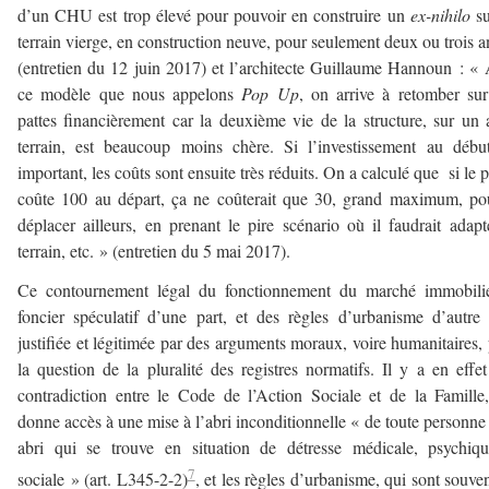
d’un CHU est trop élevé pour pouvoir en construire un
ex-nihilo
su
terrain vierge, en construction neuve, pour seulement deux ou trois a
(entretien du 12 juin 2017) et l’architecte Guillaume Hannoun : «
ce modèle que nous appelons
Pop Up
, on arrive à retomber su
pattes financièrement car la deuxième vie de la structure, sur un 
terrain, est beaucoup moins chère. Si l’investissement au débu
important, les coûts sont ensuite très réduits. On a calculé que si le p
coûte 100 au départ, ça ne coûterait que 30, grand maximum, po
déplacer ailleurs, en prenant le pire scénario où il faudrait adapt
terrain, etc. » (entretien du 5 mai 2017).
Ce contournement légal du fonctionnement du marché immobilie
foncier spéculatif d’une part, et des règles d’urbanisme d’autre 
justifiée et légitimée par des arguments moraux, voire humanitaires,
la question de la pluralité des registres normatifs. Il y a en effe
contradiction entre le Code de l’Action Sociale et de la Famille
donne accès à une mise à l’abri inconditionnelle « de toute personne
abri qui se trouve en situation de détresse médicale, psychiq
7
sociale » (art. L345-2-2)
, et les règles d’urbanisme, qui sont souve