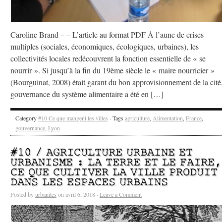
Caroline Brand – – L’article au format PDF À l’aune de crises
multiples (sociales, économiques, écologiques, urbaines), les
collectivités locales redécouvrent la fonction essentielle de « se
nourrir ». Si jusqu’à la fin du 19ème siècle le « maire nourricier »
(Bourguinat, 2008) était garant du bon approvisionnement de la cité,
gouvernance du système alimentaire a été en […]
Category
#10 Ce que mangent les villes
· Tags
agriculture
,
Alimentation
,
France
,
gouvernance
,
Lyon
#10 / AGRICULTURE URBAINE ET
URBANISME : LA TERRE ET LE FAIRE,
CE QUE CULTIVER LA VILLE PRODUIT
DANS LES ESPACES URBAINS
Posted by
urbanites
on avril 6, 2018 ·
Leave a Comment