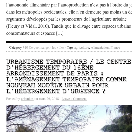
l’autonomie alimentaire par l’autoproduction n’est pas à l’ordre du j
dans les métropoles occidentales, elle n’en demeure pas moins un d
arguments développés par les promoteurs de l’agriculture urbaine
(Fleury et Vidal, 2010). Tandis que le clivage entre espaces urbains
consommateurs et espaces […]
Category
#10 Ce que mangent les villes
· Tags
agriculture
,
Alimentation
,
France
URBANISME TEMPORAIRE / LE CENTRE
D’HÉBERGEMENT DU 16ÈME
ARRONDISSEMENT DE PARIS :
L’AMÉNAGEMENT TEMPORAIRE COMME
NOUVEAU MODÈLE URBAIN POUR
L’HÉBERGEMENT D’URGENCE ?
Posted by
urbanites
on mars 26, 2018 ·
Leave a Comment