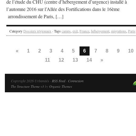
de l’étude du CHU (centre d’hébergement d’urgence) installé à
l’automne 2016 sur l’Allée des Fortifications dans le 16ème
arrondissement de Paris, […]
Category
Dossiers régionaux
· Tags
camps
,
exil
,
France
,
hébergement
,
migrations
,
Paris
«
1
2
3
4
5
6
7
8
9
10
11
12
13
14
»
Copyright 2026 Urbanités ·
RSS Feed
·
Connexion
The Structure Theme v3
by
Organic Themes