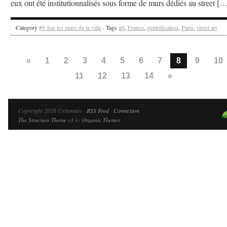
eux ont été institutionnalisés sous forme de murs dédiés au street […
Category
#9 Sur les murs de la ville
· Tags
art
,
France
,
gentrification
,
Paris
,
street art
«
1
2
3
4
5
6
7
8
9
10
11
12
13
14
»
Copyright 2026 Urbanités ·
RSS Feed
·
Connexion
The Structure Theme v3
by
Organic Themes