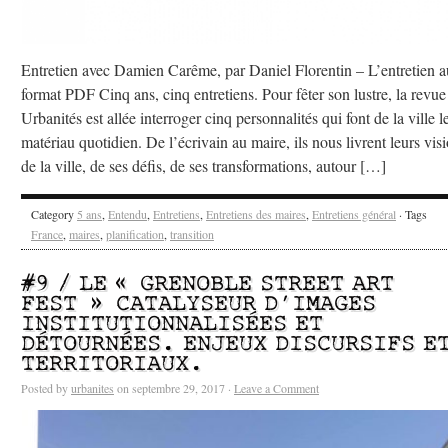
Entretien avec Damien Carême, par Daniel Florentin – L’entretien a
format PDF Cinq ans, cinq entretiens. Pour fêter son lustre, la revue
Urbanités est allée interroger cinq personnalités qui font de la ville l
matériau quotidien. De l’écrivain au maire, ils nous livrent leurs vis
de la ville, de ses défis, de ses transformations, autour […]
Category
5 ans
,
Entendu
,
Entretiens
,
Entretiens des maires
,
Entretiens général
· Tags
France
,
maires
,
planification
,
transition
#9 / LE « GRENOBLE STREET ART
FEST » CATALYSEUR D’IMAGES
INSTITUTIONNALISÉES ET
DÉTOURNÉES. ENJEUX DISCURSIFS E
TERRITORIAUX.
Posted by
urbanites
on septembre 29, 2017 ·
Leave a Comment