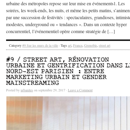
urbaine des métropoles repose sur leur mise en événements1. Les
soirées, les week-ends, les nuits, et même les petits matins, s’animen
par une succession de festivités : spectaculaires, grandioses, intimist
modestes, underground ou « tendances ». Dans un contexte hyper
concurrentiel, l’événementiel opère comme stratégie de […]
Category
#9 Sur les murs de la ville
· Tags
art
,
France
,
Grenoble
,
street art
#9 / STREET ART, RÉNOVATION
URBAINE ET GENTRIFICATION DANS L
NORD-EST PARISIEN : ENTRE
MARKETING URBAIN ET GENDER
MAINSTREAMING
Posted by
urbanites
on septembre 29, 2017 ·
Leave a Comment