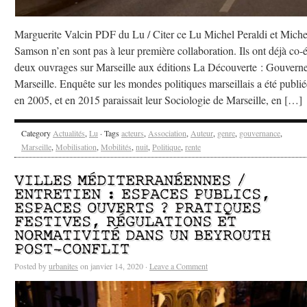
Marguerite Valcin PDF du Lu / Citer ce Lu Michel Peraldi et Miche
Samson n’en sont pas à leur première collaboration. Ils ont déjà co-é
deux ouvrages sur Marseille aux éditions La Découverte : Gouvern
Marseille. Enquête sur les mondes politiques marseillais a été publié
en 2005, et en 2015 paraissait leur Sociologie de Marseille, en […]
Category
Actualités
,
Lu
· Tags
acteurs
,
Association
,
Auteur
,
genre
,
gouvernance
,
Marseille
,
Mobilisation
,
Mobilités
,
nuit
,
Politique
,
rente
VILLES MÉDITERRANÉENNES /
ENTRETIEN : ESPACES PUBLICS,
ESPACES OUVERTS ? PRATIQUES
FESTIVES, RÉGULATIONS ET
NORMATIVITÉ DANS UN BEYROUTH
POST-CONFLIT
Posted by
urbanites
on janvier 14, 2020 ·
Leave a Comment