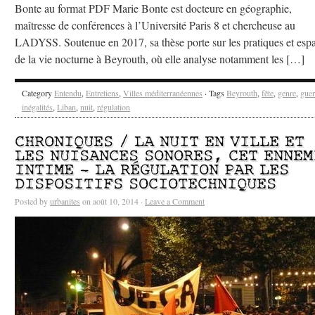
Bonte au format PDF Marie Bonte est docteure en géographie,
maîtresse de conférences à l’Université Paris 8 et chercheuse au
LADYSS. Soutenue en 2017, sa thèse porte sur les pratiques et esp
de la vie nocturne à Beyrouth, où elle analyse notamment les […]
Category
Entendu
,
Entretiens
,
Villes méditerranéennes
· Tags
Beyrouth
,
fête
,
genre
,
guer
inégalités
,
Liban
,
nuit
,
régulation
CHRONIQUES / LA NUIT EN VILLE ET
LES NUISANCES SONORES, CET ENNEM
INTIME – LA RÉGULATION PAR LES
DISPOSITIFS SOCIOTECHNIQUES
Posted by
urbanites
on août 10, 2014 ·
Leave a Comment