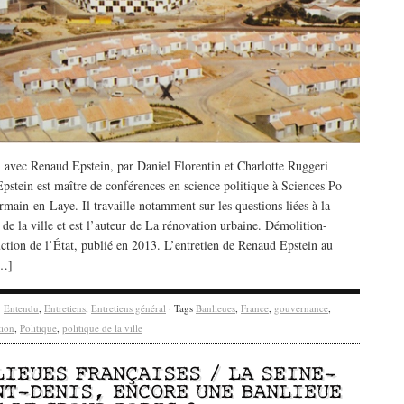
n avec Renaud Epstein, par Daniel Florentin et Charlotte Ruggeri
pstein est maître de conférences en science politique à Sciences Po
main-en-Laye. Il travaille notamment sur les questions liées à la
 de la ville et est l’auteur de La rénovation urbaine. Démolition-
uction de l’État, publié en 2013. L’entretien de Renaud Epstein au
[…]
y
Entendu
,
Entretiens
,
Entretiens général
· Tags
Banlieues
,
France
,
gouvernance
,
tion
,
Politique
,
politique de la ville
LIEUES FRANÇAISES / LA SEINE-
NT-DENIS, ENCORE UNE BANLIEUE