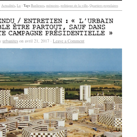
y
Actualités
,
Lu
· Tags
Banlieues
,
mémoire
,
politique de la ville
,
Quartiers populaires
ENDU / ENTRETIEN : « L’URBAIN
BLE ÊTRE PARTOUT, SAUF DANS
TE CAMPAGNE PRÉSIDENTIELLE »
by
urbanites
on avril 21, 2017 ·
Leave a Comment