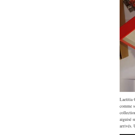
Lu /
Sous le feu du nu
énergie des data cente
Laetitia
comme so
collectio
aiguisé s
arrivés.