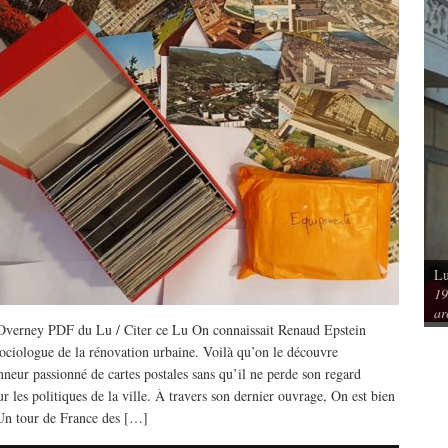
Lu
Vu / Les pavillons Prouvé de Tourcoing,
19
mérique. Spatialités et
exemples de l’audace architecturale des
ar
rs
années 1950
 Overney PDF du Lu / Citer ce Lu On connaissait Renaud Epstein
ciologue de la rénovation urbaine. Voilà qu’on le découvre
nneur passionné de cartes postales sans qu’il ne perde son regard
ur les politiques de la ville. À travers son dernier ouvrage, On est bien
 Un tour de France des […]