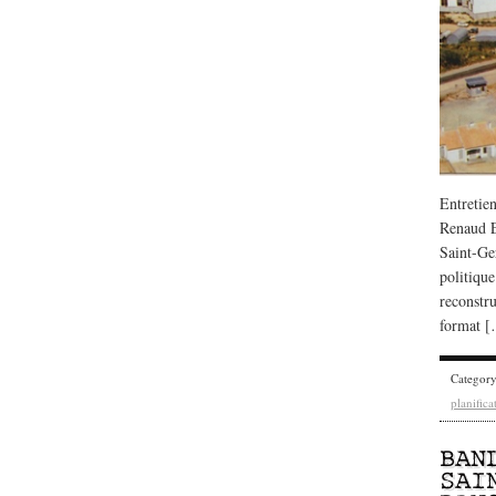
Entretie
Renaud E
Saint-Ger
politique
reconstr
format 
Categor
planifica
BAN
SAI