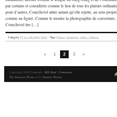
par certains et considérée comme le lieu de tous les plaisirs ordinair
pour d’autres, Courchevel attire autant qu’elle rejette, au sens propre
comme au figuré. Comme le montre la photographie de couverture,
Courchevel tire […]
Category
#7 La ville bling-bling
· Tags
France
,
montagne
,
riches
,
richesse
«
1
2
3
»
Copyright 2026 Urbanités ·
RSS Feed
·
Connexion
The Structure Theme v3
by
Organic Themes