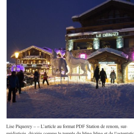
Lise Piquerey – – L’article au format PDF Station de renom, sur-
médiatisée, décriée comme le temple du bling-bling et de l’ostentati