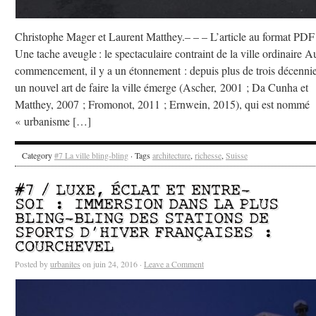
Christophe Mager et Laurent Matthey.– – – L’article au format PDF
Une tache aveugle : le spectaculaire contraint de la ville ordinaire A
commencement, il y a un étonnement : depuis plus de trois décennie
un nouvel art de faire la ville émerge (Ascher, 2001 ; Da Cunha et
Matthey, 2007 ; Fromonot, 2011 ; Ernwein, 2015), qui est nommé
« urbanisme […]
Category
#7 La ville bling-bling
· Tags
architecture
,
richesse
,
Suisse
#7 / LUXE, ÉCLAT ET ENTRE-
SOI : IMMERSION DANS LA PLUS
BLING-BLING DES STATIONS DE
SPORTS D’HIVER FRANÇAISES :
COURCHEVEL
Posted by
urbanites
on juin 24, 2016 ·
Leave a Comment