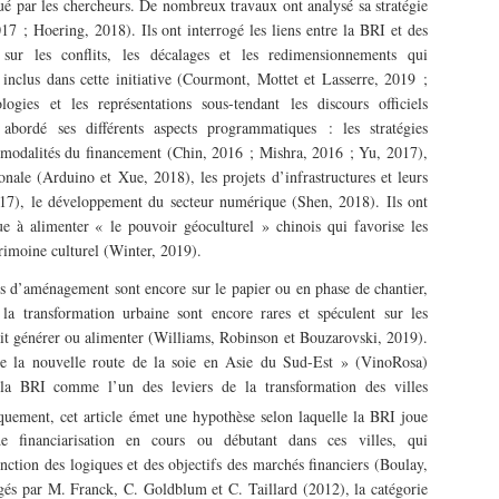
ué par les chercheurs. De nombreux travaux ont analysé sa stratégie
 ; Hoering, 2018). Ils ont interrogé les liens entre la BRI et des
ur les conflits, les décalages et les redimensionnements qui
nclus dans cette initiative (Courmont, Mottet et Lasserre, 2019 ;
ogies et les représentations sous-tendant les discours officiels
bordé ses différents aspects programmatiques : les stratégies
 modalités du financement (Chin, 2016 ; Mishra, 2016 ; Yu, 2017),
ionale (Arduino et Xue, 2018), les projets d’infrastructures et leurs
7), le développement du secteur numérique (Shen, 2018). Ils ont
e à alimenter « le pouvoir géoculturel » chinois qui favorise les
rimoine culturel (Winter, 2019).
 d’aménagement sont encore sur le papier ou en phase de chantier,
la transformation urbaine sont encore rares et spéculent sur les
rait générer ou alimenter (Williams, Robinson et Bouzarovski, 2019).
e la nouvelle route de la soie en Asie du Sud-Est » (VinoRosa)
e la BRI comme l’un des leviers de la transformation des villes
iquement, cet article émet une hypothèse selon laquelle la BRI joue
e financiarisation en cours ou débutant dans ces villes, qui
nction des logiques et des objectifs des marchés financiers (Boulay,
gés par M. Franck, C. Goldblum et C. Taillard (2012), la catégorie