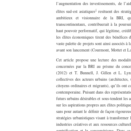
l’augmentation des investissements, de l’ai
4
élites sud-est asiatiques
resituent des straté
ambitieux et visionnaire de la BRI, qu
transcontinentaux, contribuerait à la poursu
haut pouvoir performatif, qui légitime, crédib
les élites économiques tirent des bénéfices d
vaste palette de projets sont ainsi associés à
avant son lancement (Courmont, Mottet et La
Cet article propose une lecture des modalit
concernées par la BRI au prisme du concep
(2012) et T. Bunnell, J. Gillen et L. Lyn
collectives des acteurs urbains (architectes
citoyens ordinaires et migrants), qu’ils ont
contemporaine. Puisant dans des représentatio
futurs urbains désirables et sous-tendent les a
sur les aspirations propres aux élites politi
sans pour autant le définir de façon rigoureu
stratégies urbanistiques visant à transformer 
industries créatives et aux ressources cultur
gentrification et le consumérisme. Dans ce