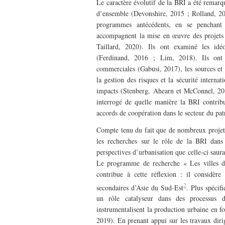
Le caractère évolutif de la BRI a été remarq
d’ensemble (Devonshire, 2015 ; Rolland, 2017
programmes antécédents, en se penchant s
accompagnent la mise en œuvre des projets i
Taillard, 2020). Ils ont examiné les idéol
(Ferdinand, 2016 ; Lim, 2018). Ils ont a
commerciales (Gabusi, 2017), les sources et
la gestion des risques et la sécurité internat
impacts (Stenberg, Ahearn et McConnel, 201
interrogé de quelle manière la BRI contribu
accords de coopération dans le secteur du pat
Compte tenu du fait que de nombreux projets
les recherches sur le rôle de la BRI dans 
perspectives d’urbanisation que celle-ci sau
Le programme de recherche « Les villes d
contribue à cette réflexion : il considèr
2
secondaires d’Asie du Sud-Est
. Plus spécif
un rôle catalyseur dans des processus d
instrumentalisent la production urbaine en fo
2019). En prenant appui sur les travaux diri