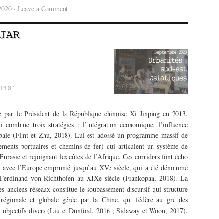
2020 ·
Leave a Comment
JAR
t PDF
ée par le Président de la République chinoise Xi Jinping en 2013,
i combine trois stratégies : l’intégration économique, l’influence
obale (Flint et Zhu, 2018). Lui est adossé un programme massif de
pements portuaires et chemins de fer) qui articulent un système de
’Eurasie et rejoignant les côtes de l’Afrique. Ces corridors font écho
ie avec l’Europe emprunté jusqu’au XVe siècle, qui a été dénommé
e Ferdinand von Richthofen au XIXe siècle (Frankopan, 2018). La
ces anciens réseaux constitue le soubassement discursif qui structure
 régionale et globale gérée par la Chine, qui fédère au gré des
 objectifs divers (Liu et Dunford, 2016 ; Sidaway et Woon, 2017).