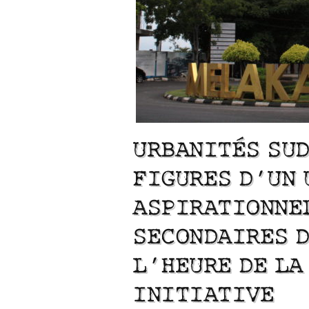
URBANITÉS SUD
FIGURES D’UN 
Vu / Les pavillons Pr
ASPIRATIONNE
Lu /
Sous le feu du numérique. Spatialités et
exemples de l’audace a
énergie des data centers
années 1950
SECONDAIRES D
L’HEURE DE LA
INITIATIVE