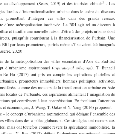
3
de au développement (Sears, 2019) et des touristes chinois
. Les
gies locales d’internationalisation urbaine dans le cadre du discours
i, promettant d’intégrer ces villes dans des grands réseaux
ite d’une métropolisation inachevée. La BRI agit tel un discours à
ilise et insuffle une nouvelle raison d’être à des projets urbains dont
irects, puisqu’ils contribuent à la financiarisation de l’urbain. Une
 la BRI par leurs promoteurs, parfois même s’ils avaient été inaugurés
sserre, 2020).
és de la métropolisation des villes secondaires d’Asie du Sud-Est
t d’urbanisme aspirationnel (
aspirational urbanism
). T. Bunnell
n-Ee Ho (2017) ont pris en compte les aspirations plurielles et
, urbanistes, promoteurs immobiliers, hommes politiques, activistes,
 considérées comme des moteurs de la transformation urbaine en Asie
ns locales de l’urbanité, ces aspirations alimentent l’imagination de
ctions qui contribuent à leur concrétisation. En focalisant l’attention
ques et économiques, J. Wang, T. Oakes et Y. Yang (2016) proposent –
se – le concept d’urbanisme aspirationnel qui désigne l’ensemble des
les villes dans des « pôles globaux ». Ces stratégies ont recours aux
elles, mais ont toutefois comme revers la spéculation immobilière, la
 sillage, X. Ren (2017) définit l’urbanisme aspirationnel comme