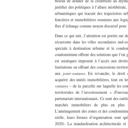
besoin de donner de la crédibilité au myth
justifier des politiques à l’allure néolibérale
urbanistiques qui tracent des trajectoires ur
foncières et immobilières soumises aux logiqu
flux d’échange comme moyen discursif pour l’
Dans ce qui suit, l’attention est portée sur 
récurrente dans les villes secondaires sud-e
spéciale à destination urbaine et le condo
condominium offrent des solutions que l’on po
est asiatiques imposent à l’accès aux droit
limitations en offrant des concessions terri
aux
joint-ventures.
En revanche, le droit
acquérir des unités immobilières, tout en le
ventures
– de la parcelle sur laquelle les co
territoriales de l’investissement » (Fauve
partenariats internationaux. Ce sont des outils
marchés immobiliers de plus en plus ma
L’aménagement des zones et des condominium
réelle, leurs formes d’organisation sont s
2020). La standardisation architecturale e