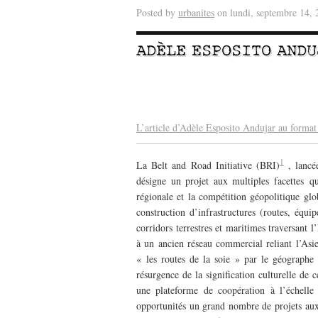
Posted by
urbanites
on lundi, septembre 14, 
ADÈLE ESPOSITO ANDU
–
–
L’article d’Adèle Esposito Andujar au forma
1
La Belt and Road Initiative (BRI)
, lanc
désigne un projet aux multiples facettes qu
régionale et la compétition géopolitique gl
construction d’infrastructures (routes, équi
corridors terrestres et maritimes traversant l
à un ancien réseau commercial reliant l’As
« les routes de la soie » par le géograph
résurgence de la signification culturelle de 
une plateforme de coopération à l’échelle
opportunités un grand nombre de projets aux