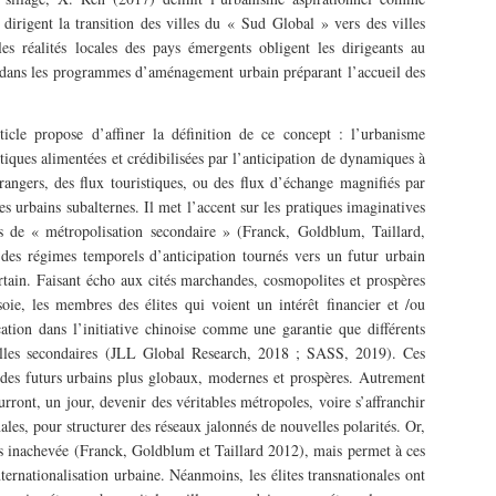
 dirigent la transition des villes du « Sud Global » vers des villes
es réalités locales des pays émergents obligent les dirigeants au
dans les programmes d’aménagement urbain préparant l’accueil des
ticle propose d’affiner la définition de ce concept : l’urbanisme
stiques alimentées et crédibilisées par l’anticipation de dynamiques à
rangers, des flux touristiques, ou des flux d’échange magnifiés par
es urbains subalternes. Il met l’accent sur les pratiques imaginatives
us de « métropolisation secondaire » (Franck, Goldblum, Taillard,
des régimes temporels d’anticipation tournés vers un futur urbain
rtain. Faisant écho aux cités marchandes, cosmopolites et prospères
soie, les membres des élites qui voient un intérêt financier et /ou
ation dans l’initiative chinoise comme une garantie que différents
villes secondaires (JLL Global Research, 2018 ; SASS, 2019). Ces
er des futurs urbains plus globaux, modernes et prospères. Autrement
ourront, un jour, devenir des véritables métropoles, voire s’affranchir
les, pour structurer des réseaux jalonnés de nouvelles polarités. Or,
rs inachevée (Franck, Goldblum et Taillard 2012), mais permet à ces
internationalisation urbaine. Néanmoins, les élites transnationales ont