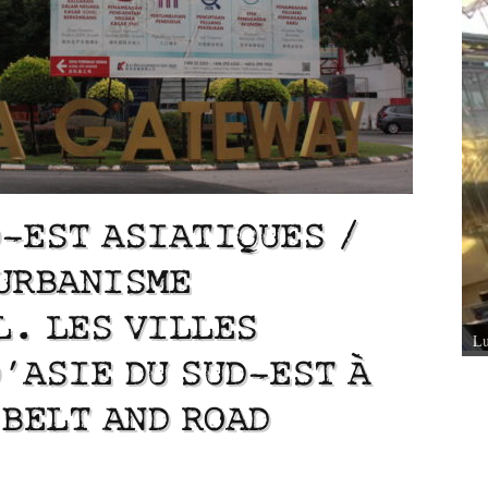
-EST ASIATIQUES /
URBANISME
Lu /
La ville nouvelle de Tétouan (1860-
ouvé de Tourcoing,
L. LES VILLES
1956). Synthèse de son histoire urbaine et
rchitecturale des
architecturale
Lu
’ASIE DU SUD-EST À
 BELT AND ROAD