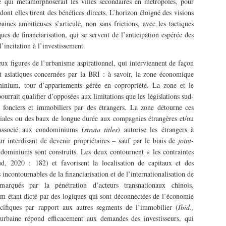
e qui métamorphoserait les villes secondaires en métropoles, pour
, dont elles tirent des bénéfices directs. L’horizon éloigné des visions
baines ambitieuses s’articule, non sans frictions, avec les tactiques
es de financiarisation, qui se servent de l’anticipation espérée des
incitation à l’investissement.
deux figures de l’urbanisme aspirationnel, qui interviennent de façon
st asiatiques concernées par la BRI : à savoir, la zone économique
minium, tour d’appartements gérée en copropriété. La zone et le
urrait qualifier d’opposées aux limitations que les législations sud-
s fonciers et immobiliers par des étrangers. La zone détourne ces
toriales ou des baux de longue durée aux compagnies étrangères et/ou
 associé aux condominiums (
strata titles
) autorise les étrangers à
ur interdisant de devenir propriétaires – sauf par le biais de
joint-
ndominiums sont construits. Les deux contournent « les contraintes
aud, 2020 : 182) et favorisent la localisation de capitaux et des
 incontournables de la financiarisation et de l’internationalisation de
rqués par la pénétration d’acteurs transnationaux chinois.
 étant dicté par des logiques qui sont déconnectées de l’économie
pécifiques par rapport aux autres segments de l’immobilier (
Ibid.,
t urbaine répond efficacement aux demandes des investisseurs, qui