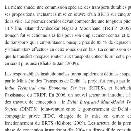
La même année, une commission spéciale des transports durables p
ses propositions, incluant la mise en œuvre d’un BRTS sur cinq ar
de la ville. Le premier corridor devait comprendre une longueur pilo
14,5 km, allant d’Ambedkar Nagar à Moolchand (TRIPP, 2005)
tronçon fut sélectionné à la fois pour son emplacement central et le
de transports qui l’empruntaient, puisque près de 85 % de déplace
y étaient alors effectués en deux-roues ou en bus. La commission e
que le transfert d’espace routier aux transports collectifs sur cette po
en serait plus aisé (Bhatia & Jain, 2009).
Les responsabilités institutionnelles furent rapidement définies : supe
par le Ministère des Transports de Delhi, le projet fut conçu par l
India Technical and Economic Services
(RITES), et bénéfici
l’assistance du TRIPP. En 2006, un nouvel acteur fut introduit à l
des travaux de conception : le
Delhi Integrated Multi-Modal Tr
System
(DIMTS), joint-venture entre le gouvernement de Delhi e
compagnie privée IFDC, chargée de la mise en œuvre e
fonctionnement du BRTS (Kishore, 2009). Les acteurs de la pre
phase de conception instaurèrent dès 2004 un dispositif de consult