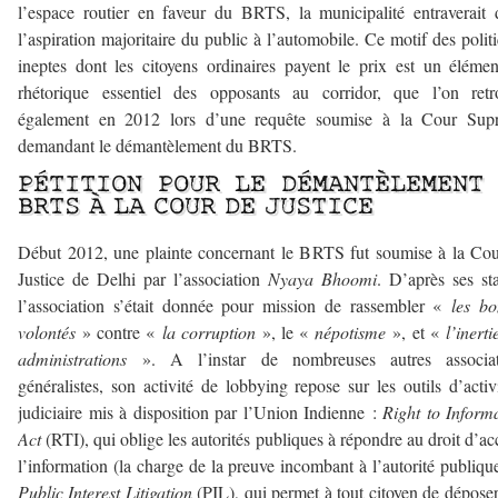
l’espace routier en faveur du BRTS, la municipalité entraverait
l’aspiration majoritaire du public à l’automobile. Ce motif des polit
ineptes dont les citoyens ordinaires payent le prix est un éléme
rhétorique essentiel des opposants au corridor, que l’on retr
également en 2012 lors d’une requête soumise à la Cour Sup
demandant le démantèlement du BRTS.
PÉTITION POUR LE DÉMANTÈLEMENT
BRTS À LA COUR DE JUSTICE
Début 2012, une plainte concernant le BRTS fut soumise à la Co
Justice de Delhi par l’association
Nyaya Bhoomi
. D’après ses sta
l’association s’était donnée pour mission de rassembler «
les b
volontés
» contre «
la corruption
», le «
népotisme
», et «
l’inerti
administrations
». A l’instar de nombreuses autres associat
généralistes, son activité de lobbying repose sur les outils d’acti
judiciaire mis à disposition par l’Union Indienne :
Right to Inform
Act
(RTI), qui oblige les autorités publiques à répondre au droit d’ac
l’information (la charge de la preuve incombant à l’autorité publique
Public Interest Litigation
(PIL), qui permet à tout citoyen de dépose