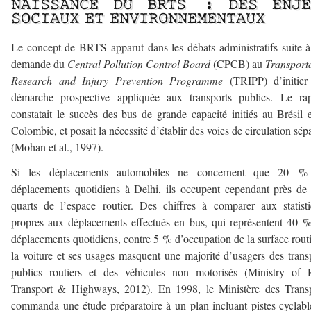
NAISSANCE DU BRTS : DES ENJE
SOCIAUX ET ENVIRONNEMENTAUX
Le concept de BRTS apparut dans les débats administratifs suite 
demande du
Central Pollution Control Board
(CPCB) au
Transport
Research and Injury Prevention Programme
(TRIPP) d’initier
démarche prospective appliquée aux transports publics. Le rap
constatait le succès des bus de grande capacité initiés au Brésil 
Colombie, et posait la nécessité d’établir des voies de circulation sép
(Mohan et al., 1997).
Si les déplacements automobiles ne concernent que 20 %
déplacements quotidiens à Delhi, ils occupent cependant près de 
quarts de l’espace routier. Des chiffres à comparer aux statist
propres aux déplacements effectués en bus, qui représentent 40 
déplacements quotidiens, contre 5 % d’occupation de la surface routi
la voiture et ses usages masquent une majorité d’usagers des trans
publics routiers et des véhicules non motorisés (Ministry of 
Transport & Highways, 2012). En 1998, le Ministère des Transp
commanda une étude préparatoire à un plan incluant pistes cyclabl