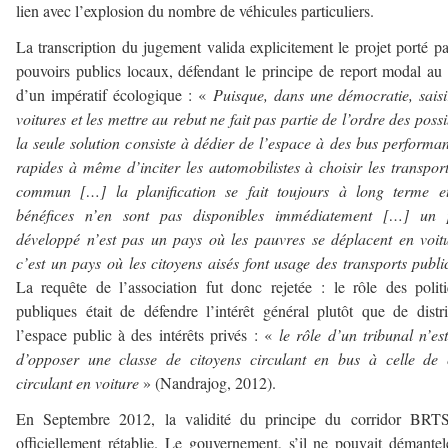
lien avec l’explosion du nombre de véhicules particuliers.
La transcription du jugement valida explicitement le projet porté pa
pouvoirs publics locaux, défendant le principe de report modal a
d’un impératif écologique : «
Puisque, dans une démocratie, saisi
voitures et les mettre au rebut ne fait pas partie de l’ordre des possi
la seule solution consiste à dédier de l’espace à des bus performan
rapides à même d’inciter les automobilistes à choisir les transpor
commun […] la planification se fait toujours à long terme et
bénéfices n’en sont pas disponibles immédiatement […] un 
développé n’est pas un pays où les pauvres se déplacent en voit
c’est un pays où les citoyens aisés font usage des transports publ
La requête de l’association fut donc rejetée : le rôle des polit
publiques était de défendre l’intérêt général plutôt que de distr
l’espace public à des intérêts privés : «
le rôle d’un tribunal n’es
d’opposer une classe de citoyens circulant en bus à celle de 
circulant en voiture
» (Nandrajog, 2012).
En Septembre 2012, la validité du principe du corridor BRTS
officiellement rétablie. Le gouvernement, s’il ne pouvait démantel