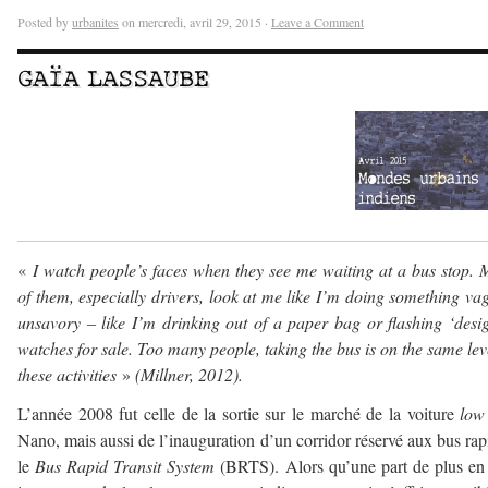
Posted by
urbanites
on mercredi, avril 29, 2015 ·
Leave a Comment
GAÏA LASSAUBE
–
–
–
«
I watch people’s faces when they see me waiting at a bus stop.
of them, especially drivers, look at me like I’m doing something va
unsavory – like I’m drinking out of a paper bag or flashing ‘desi
watches for sale. Too many people, taking the bus is on the same lev
these activities
»
(Millner, 2012).
L’année 2008 fut celle de la sortie sur le marché de la voiture
low
Nano, mais aussi de l’inauguration d’un corridor réservé aux bus rap
le
Bus Rapid Transit System
(BRTS). Alors qu’une part de plus en