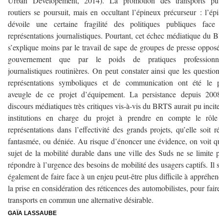
Urban Developement, 2014). La promotion des transports pub
routiers se poursuit, mais en occultant l’épineux précurseur : l’ép
dévoile une certaine fragilité des politiques publiques face
représentations journalistiques. Pourtant, cet échec médiatique du
s’explique moins par le travail de sape de groupes de presse oppos
gouvernement que par le poids de pratiques professionne
journalistiques routinières. On peut constater ainsi que les questio
représentations symboliques et de communication ont été le p
aveugle de ce projet d’équipement. La persistance depuis 200
discours médiatiques très critiques vis-à-vis du BRTS aurait pu incite
institutions en charge du projet à prendre en compte le rôle
représentations dans l’effectivité des grands projets, qu’elle soit ré
fantasmée, ou déniée. Au risque d’énoncer une évidence, on voit q
sujet de la mobilité durable dans une ville des Suds ne se limite 
répondre à l’urgence des besoins de mobilité des usagers captifs. Il s
également de faire face à un enjeu peut-être plus difficile à appréhen
la prise en considération des réticences des automobilistes, pour fair
transports en commun une alternative désirable.
GAÏA LASSAUBE