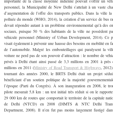
importante de la classe moyenne indienne pouvait s’offrir un véh
personnel, la Municipalité de New Delhi s’attelait à un vaste cha
d’augmentation de l’offre des transports publics. Dans la ville la
polluée du monde (WHO, 2014), la création d’un service de bus r
devait répondre autant à un problème environnemental qu’à des e
sociaux, puisque 50 % des habitants de la ville ne possèdent p
véhicule personnel (Ministry of Urban Development, 2014). Ce p
visait également à prévenir une hausse des besoins en mobilité en f
de l’automobile. Malgré les embouteillages qui paralysent la vill
voiture ne perd pas de son pouvoir d’attraction : le nombre de véhi
privés à Delhi étant ainsi passé de 3,3 millions en 2001 à près
millions en 2011 (
Ministry of Road Transport & Highways
, 2012
tournant des années 2000, le BRTS Delhi était un projet sédui
bénéficiant d’un soutien politique de la majorité gouvernementa
l’époque (Parti du Congrès). À son inauguration en 2008, le tr
pilote mesurait 5,8 km : un test initial très réduit si on le rapport
29 000 km de routes que comportait le territoire de la capitale nati
de Delhi (NTCD) en 2008 (DIMTS & NTC Delhi Trans
Department, 2008). Il n’en fut pas moins largement fustigé dan