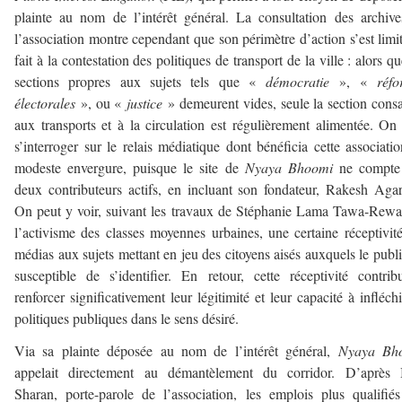
plainte au nom de l’intérêt général. La consultation des archiv
l’association montre cependant que son périmètre d’action s’est limi
fait à la contestation des politiques de transport de la ville : alors qu
sections propres aux sujets tels que «
démocratie
», «
réf
électorales
», ou «
justice
» demeurent vides, seule la section cons
aux transports et à la circulation est régulièrement alimentée. On
s’interroger sur le relais médiatique dont bénéficia cette associati
modeste envergure, puisque le site de
Nyaya Bhoomi
ne compte
deux contributeurs actifs, en incluant son fondateur, Rakesh Aga
On peut y voir, suivant les travaux de Stéphanie Lama Tawa-Rewa
l’activisme des classes moyennes urbaines, une certaine réceptivit
médias aux sujets mettant en jeu des citoyens aisés auxquels le publi
susceptible de s’identifier. En retour, cette réceptivité contri
renforcer significativement leur légitimité et leur capacité à infléchi
politiques publiques dans le sens désiré.
Via sa plainte déposée au nom de l’intérêt général,
Nyaya Bh
appelait directement au démantèlement du corridor. D’après 
Sharan, porte-parole de l’association, les emplois plus qualifié