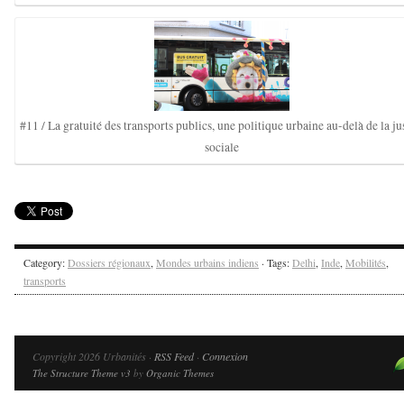
#11 / La gratuité des transports publics, une politique urbaine au-delà de la ju
sociale
Category:
Dossiers régionaux
,
Mondes urbains indiens
· Tags:
Delhi
,
Inde
,
Mobilités
,
transports
Copyright 2026 Urbanités ·
RSS Feed
·
Connexion
The Structure Theme v3
by
Organic Themes