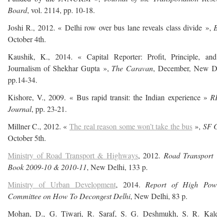
Board
, vol. 2114, pp. 10-18.
Joshi R., 2012. « Delhi row over bus lane reveals class divide »,
October 4th.
Kaushik, K., 2014. « Capital Reporter: Profit, Principle, and
Journalism of Shekhar Gupta »,
The Caravan
, December, New De
pp.14-34.
Kishore, V., 2009. « Bus rapid transit: the Indian experience »
R
Journal
, pp. 23-21.
Millner C., 2012. «
The real reason some won’t take the bus
»,
SF G
October 5th.
Ministry of Road Transport & Highways
, 2012.
Road Transport 
Book 2009-10 & 2010-11
, New Delhi, 133 p.
Ministry of Urban Development
, 2014.
Report of High Pow
Committee on How To Decongest Delhi
, New Delhi, 83 p.
Mohan, D., G. Tiwari, R. Saraf, S. G. Deshmukh, S. R. Kale