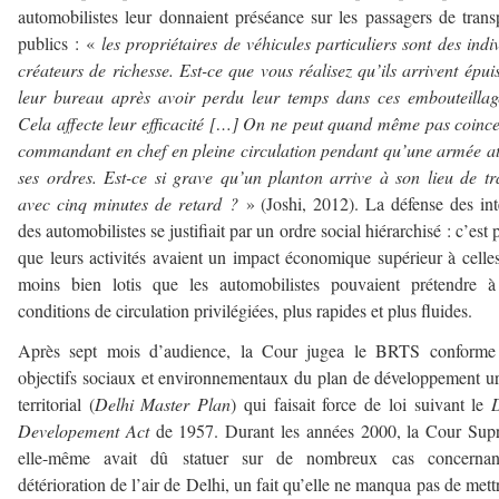
automobilistes leur donnaient préséance sur les passagers de trans
publics : «
les propriétaires de véhicules particuliers sont des indi
créateurs de richesse. Est-ce que vous réalisez qu’ils arrivent épui
leur bureau après avoir perdu leur temps dans ces embouteilla
Cela affecte leur efficacité […] On ne peut quand même pas coinc
commandant en chef en pleine circulation pendant qu’une armée a
ses ordres. Est-ce si grave qu’un planton arrive à son lieu de tr
avec cinq minutes de retard ?
» (Joshi, 2012). La défense des int
des automobilistes se justifiait par un ordre social hiérarchisé : c’est 
que leurs activités avaient un impact économique supérieur à celle
moins bien lotis que les automobilistes pouvaient prétendre à
conditions de circulation privilégiées, plus rapides et plus fluides.
Après sept mois d’audience, la Cour jugea le BRTS conforme
objectifs sociaux et environnementaux du plan de développement u
territorial (
Delhi Master Plan
) qui faisait force de loi suivant le
Developement Act
de 1957. Durant les années 2000, la Cour Sup
elle-même avait dû statuer sur de nombreux cas concernan
détérioration de l’air de Delhi, un fait qu’elle ne manqua pas de mett