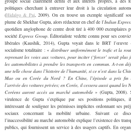
groupe social clairement défini et aux intérêts propres, à des f
politiques cherchant à entraver leur droit à la circulation autom
(
Hidalgo & Pai
, 2009). On en trouve un exemple significatif so
plume de Shekhar Gupta, alors rédacteur en chef de l’
Indian Expres
quotidien anglophone de centre droit tiré à 400 000 exemplaires p
société
Express Group
. Éditorialiste vedette connu pour ses convic
libérales (Kaushik, 2014), Gupta voyait dans le BRT l’œuvre 
socialisme totalitaire : «
distribuer uniformément le trafic et la rou
reprenant les voies aux voitures, pour inciter (‘forcer’ serait plus j
les automobilistes à prendre les transports en commun. A-t-on dé
une telle chose dans l’histoire de l’humanité, si ce n’est dans la Chi
Mao ou en Corée du Nord ? En Chine, l’épisode a pris fin 
l’arrivée des voitures privées; en Corée, il cessera aussi quand les 
Coréens auront accès au marché automobile
» (Gupta, 2008). 
virulence de Gupta s’explique par ses positions politiques, i
intéressant de souligner les prémisses implicites ordonnant ses pré
sociaux concernant la mobilité urbaine. Suivant ce disco
l’inaccessibilité au marché automobile explique l’existence des trans
publics, qui fournissent un service à des usagers captifs. En organ