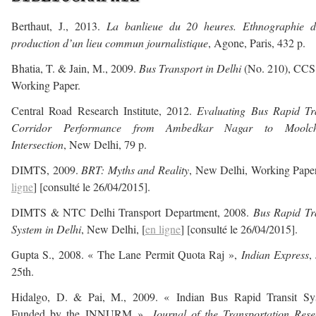
Berthaut, J., 2013.
La banlieue du 20 heures. Ethnographie d
production d’un lieu commun journalistique
, Agone, Paris, 432 p.
Bhatia, T. & Jain, M., 2009.
Bus Transport in Delhi
(No. 210), CCS
Working Paper.
Central Road Research Institute, 2012.
Evaluating Bus Rapid Tra
Corridor Performance from Ambedkar Nagar to Moolc
Intersection
, New Delhi, 79 p.
DIMTS, 2009.
BRT: Myths and Reality
, New Delhi, Working Paper
ligne
] [consulté le 26/04/2015].
DIMTS & NTC Delhi Transport Department, 2008.
Bus Rapid Tr
System in Delhi
, New Delhi, [
en ligne
] [consulté le 26/04/2015].
Gupta S., 2008. « The Lane Permit Quota Raj »,
Indian Express
,
25th.
Hidalgo, D. & Pai, M., 2009. « Indian Bus Rapid Transit Sy
Funded by the JNNURM »,
Journal of the Transportation Res