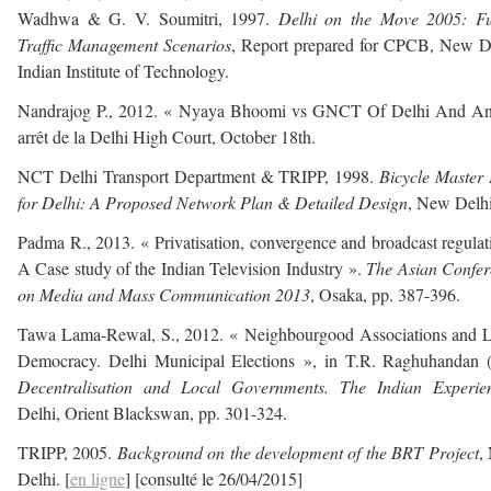
Wadhwa & G. V. Soumitri, 1997.
Delhi on the Move 2005: Fu
Traffic Management Scenarios
, Report prepared for CPCB, New D
Indian Institute of Technology.
Nandrajog P., 2012. « Nyaya Bhoomi vs GNCT Of Delhi And Anr
arrêt de la Delhi High Court, October 18th.
NCT Delhi Transport Department & TRIPP, 1998.
Bicycle Master
for Delhi: A Proposed Network Plan & Detailed Design
, New Delhi
Padma R., 2013. « Privatisation, convergence and broadcast regulat
A Case study of the Indian Television Industry ».
The Asian Confer
on Media and Mass Communication 2013
, Osaka, pp. 387-396.
Tawa Lama-Rewal, S., 2012. « Neighbourgood Associations and L
Democracy. Delhi Municipal Elections », in T.R. Raghuhandan (
Decentralisation and Local Governments. The Indian Experie
Delhi, Orient Blackswan, pp. 301-324.
TRIPP, 2005.
Background on the development of the BRT Project
,
Delhi. [
en ligne
] [consulté le 26/04/2015]