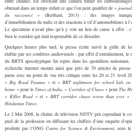
entre chaînes. En envoyant une caméra filmer les embouteillage
obtenait dans un temps réduit ce que l’on peut qualifier de «
journa
du raccourci
» (Berthaut, 2013) : des images marqua
d’immobilisation du trafic et des réactions à vif d’automobilistes à l’a
Le spectateur n’avait plus qu’à y voir un lien de cause à effet : c’
bien le corridor qui était responsable de ce désordre.
Quelques heures plus tard, la presse écrite suivit la grille de le
établie par ses confrères audiovisuels : par effet d’entraînement, le 
du BRTS apocalyptique fut repris dans les quotidiens nationaux
recherche internet montre ainsi que près de 70 articles de presse
parus avec un point de vue très critique entre les 20 et 23 Avril 2
«
Big Road Trauma
» et «
BRT nightmare for school kids on
home
» pour le
Times of India
, «
Corridor of Chaos
» pour
The H
«
Killer Road
» et «
BRT corridor chaos worse than ever
» 
Hindustan Times
.
Le 2 Mai 2008, la chaîne de télévision NDTV prit cependant le co
pied de la profession en diffusant les chiffres d’une enquête d’opi
produite par l’ONG
Centre for Science & Environment
, sous le 