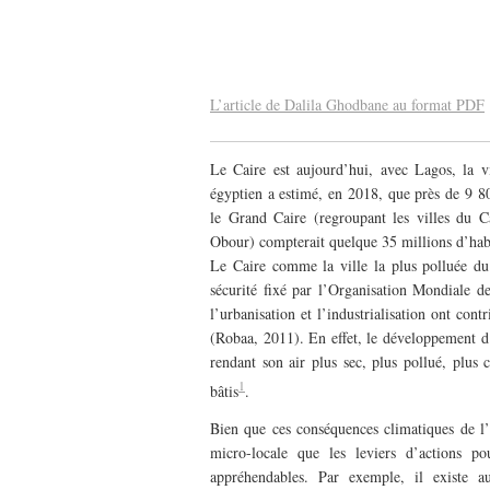
–
–
L’article de Dalila Ghodbane au format PDF
Le Caire est aujourd’hui, avec Lagos, la vil
égyptien a estimé, en 2018, que près de 9 80
le Grand Caire (regroupant les villes du 
Obour) compterait quelque 35 millions d’hab
Le Caire comme la ville la plus polluée du
sécurité fixé par l’Organisation Mondiale 
l’urbanisation et l’industrialisation ont con
(Robaa, 2011). En effet, le développement d’u
rendant son air plus sec, plus pollué, plus
1
bâtis
.
Bien que ces conséquences climatiques de l’u
micro-locale que les leviers d’actions po
appréhendables. Par exemple, il existe a