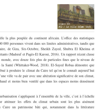
le la plus peuplée du continent africain. L’office des statistiques
0 000 personnes vivent dans ses limites administratives, tandis que
Caire, de Giza, Six-Octobre, Sheikh Zayed, Shubra El Kheima et
itants (Madœuf et Pagès-El Karoui, 2016). Un rapport récent classe
 monde, avec douze fois plus de particules fines que le niveau de
de la Santé (Whittaker-Wood, 2018). El-Sayed Robaa démontre que
tribué à produire le climat du Caire tel qu’on le connaît aujourd’hui
ne ville va de pair avec une altération significative de son climat,
 chaud et moins bien ventilé que dans les espaces moins densément
rbanisation s’appliquent à l’ensemble de la ville, c’est à l’échelle
ur atténuer les effets du climat urbain sont les plus aisément
u Caire un patrimoine bâti qui, notamment dans la littérature