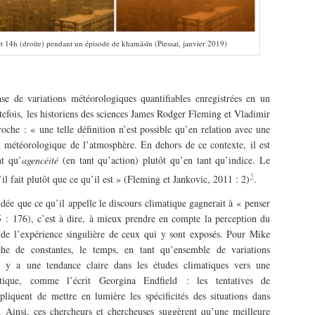
et 14h (droite) pendant un épisode de khamāsīn (Piessat, janvier 2019)
se de variations météorologiques quantifiables enregistrées en un
tefois, les historiens des sciences James Rodger Fleming et Vladimir
roche : « une telle définition n’est possible qu’en relation avec une
t météorologique de l’atmosphère. En dehors de ce contexte, il est
nt qu’
agencéité
(en tant qu’action) plutôt qu’en tant qu’indice. Le
3
l fait plutôt que ce qu’il est » (Fleming et Jankovic, 2011 : 2)
.
e que ce qu’il appelle le discours climatique gagnerait à « penser
 : 176), c’est à dire, à mieux prendre en compte la perception du
 de l’expérience singulière de ceux qui y sont exposés. Pour Mike
che de constantes, le temps, en tant qu’ensemble de variations
l y a une tendance claire dans les études climatiques vers une
atique, comme l’écrit Georgina Endfield : les tentatives de
liquent de mettre en lumière les spécificités des situations dans
1). Ainsi, ces chercheurs et chercheuses suggèrent qu’une meilleure