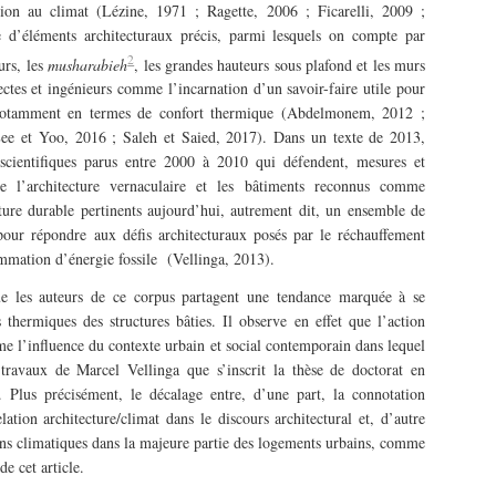
ation au climat (Lézine, 1971 ; Ragette, 2006 ; Ficarelli, 2009 ;
d’éléments architecturaux précis, parmi lesquels on compte par
2
ours, les
musharabieh
, les grandes hauteurs sous plafond et les murs
ectes et ingénieurs comme l’incarnation d’un savoir-faire utile pour
, notamment en termes de confort thermique (Abdelmonem, 2012 ;
ee et Yoo, 2016 ; Saleh et Saied, 2017). Dans un texte de 2013,
 scientifiques parus entre 2000 à 2010 qui défendent, mesures et
le l’architecture vernaculaire et les bâtiments reconnus comme
ture durable pertinents aujourd’hui, autrement dit, un ensemble de
pour répondre aux défis architecturaux posés par le réchauffement
mmation d’énergie fossile (Vellinga, 2013).
e les auteurs de ce corpus partagent une tendance marquée à se
thermiques des structures bâties. Il observe en effet que l’action
me l’influence du contexte urbain et social contemporain dans lequel
s travaux de Marcel Vellinga que s’inscrit la thèse de doctorat en
e. Plus précisément, le décalage entre, d’une part, la connotation
lation architecture/climat dans le discours architectural et, d’autre
ons climatiques dans la majeure partie des logements urbains, comme
e cet article.