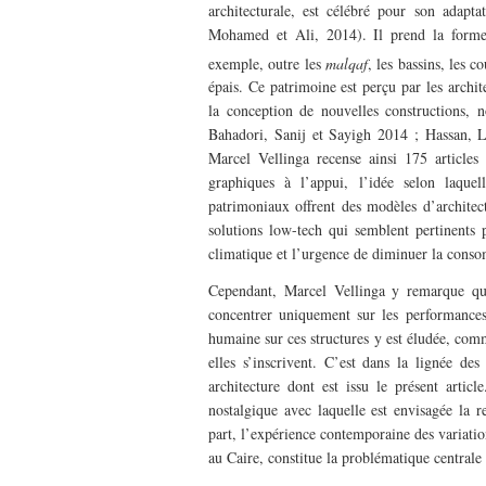
architecturale, est célébré pour son adapt
Mohamed et Ali, 2014). Il prend la forme 
exemple, outre les
malqaf
, les bassins, les c
épais. Ce patrimoine est perçu par les archit
la conception de nouvelles constructions
Bahadori, Sanij et Sayigh 2014 ; Hassan, L
Marcel Vellinga recense ainsi 175 articles
graphiques à l’appui, l’idée selon laquel
patrimoniaux offrent des modèles d’architec
solutions low-tech qui semblent pertinents 
climatique et l’urgence de diminuer la conso
Cependant, Marcel Vellinga y remarque qu
concentrer uniquement sur les performances 
humaine sur ces structures y est éludée, com
elles s’inscrivent. C’est dans la lignée de
architecture dont est issu le présent articl
nostalgique avec laquelle est envisagée la re
part, l’expérience contemporaine des variati
au Caire, constitue la problématique centrale d