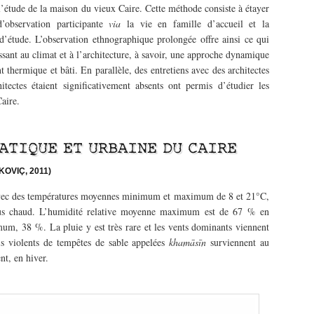
l’étude de la maison du vieux Caire. Cette méthode consiste à étayer
d’observation participante
via
la vie en famille d’accueil et la
s d’étude. L’observation ethnographique prolongée offre ainsi ce qui
essant au climat et à l’architecture, à savoir, une approche dynamique
 thermique et bâti. En parallèle, des entretiens avec des architectes
itectes étaient significativement absents ont permis d’étudier les
aire.
ATIQUE ET URBAINE DU CAIRE
KOVIÇ, 2011)
, avec des températures moyennes minimum et maximum de 8 et 21°C,
plus chaud. L’humidité relative moyenne maximum est de 67 % en
imum, 38 %. La pluie y est très rare et les vents dominants viennent
s violents de tempêtes de sable appelées
khamāsīn
surviennent au
nt, en hiver.