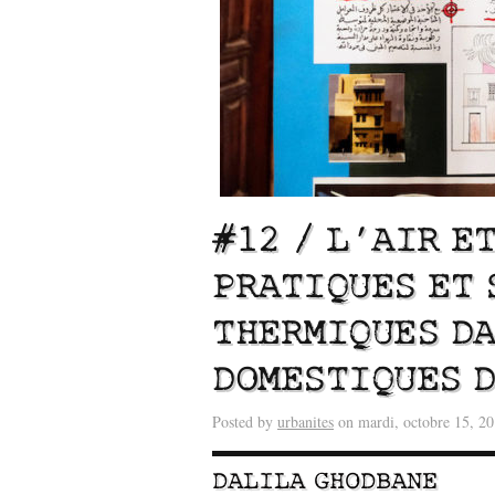
#12 / L’AIR E
PRATIQUES ET
THERMIQUES DA
Lu /
Sous le feu du nu
énergie des data cente
DOMESTIQUES D
Posted by
urbanites
on mardi, octobre 15, 2
DALILA GHODBANE