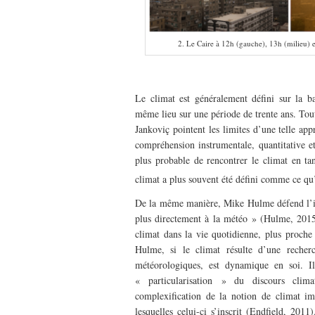
2. Le Caire à 12h (gauche), 13h (milieu) 
—
Le climat est généralement défini sur la ba
même lieu sur une période de trente ans. Tou
Jankoviç pointent les limites d’une telle app
compréhension instrumentale, quantitative e
plus probable de rencontrer le climat en ta
climat a plus souvent été défini comme ce qu’i
De la même manière, Mike Hulme défend l’idé
plus directement à la météo » (Hulme, 2015
climat dans la vie quotidienne, plus proche
Hulme, si le climat résulte d’une recher
météorologiques, est dynamique en soi. I
« particularisation » du discours clim
complexification de la notion de climat imp
lesquelles celui-ci s’inscrit (Endfield, 201