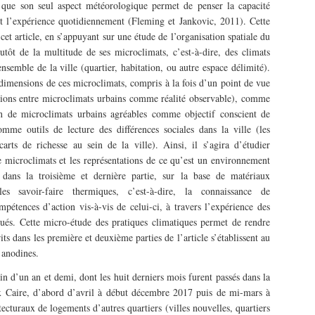
 que son seul aspect météorologique permet de penser la capacité
t l’expérience quotidiennement (Fleming et Jankovic, 2011). Cette
 cet article, en s’appuyant sur une étude de l’organisation spatiale du
tôt de la multitude de ses microclimats, c’est-à-dire, des climats
ensemble de la ville (quartier, habitation, ou autre espace délimité).
dimensions de ces microclimats, compris à la fois d’un point de vue
tions entre microclimats urbains comme réalité observable), comme
ion de microclimats urbains agréables comme objectif conscient de
omme outils de lecture des différences sociales dans la ville (les
rts de richesse au sein de la ville). Ainsi, il s’agira d’étudier
de microclimats et les représentations de ce qu’est un environnement
 dans la troisième et dernière partie, sur la base de matériaux
s savoir-faire thermiques, c’est-à-dire, la connaissance de
pétences d’action vis-à-vis de celui-ci, à travers l’expérience des
tués. Cette micro-étude des pratiques climatiques permet de rendre
s dans les première et deuxième parties de l’article s’établissent au
 anodines.
in d’un an et demi, dont les huit derniers mois furent passés dans la
x Caire, d’abord d’avril à début décembre 2017 puis de mi-mars à
cturaux de logements d’autres quartiers (villes nouvelles, quartiers