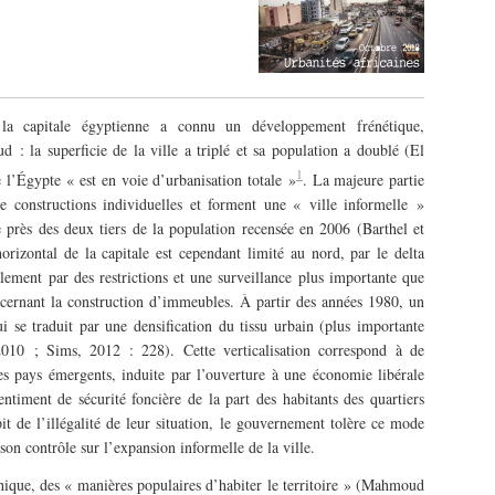
 la capitale égyptienne a connu un développement frénétique,
d : la superficie de la ville a triplé et sa population a doublé (El
1
 l’Égypte « est en voie d’urbanisation totale »
. La majeure partie
e constructions individuelles et forment une « ville informelle »
 près des deux tiers de la population recensée en 2006 (Barthel et
izontal de la capitale est cependant limité au nord, par le delta
galement par des restrictions et une surveillance plus importante que
cernant la construction d’immeubles. À partir des années 1980, un
i se traduit par une densification du tissu urbain (plus importante
010 ; Sims, 2012 : 228). Cette verticalisation correspond à de
es pays émergents, induite par l’ouverture à une économie libérale
timent de sécurité foncière de la part des habitants des quartiers
it de l’illégalité de leur situation, le gouvernement tolère ce mode
son contrôle sur l’expansion informelle de la ville.
ique, des « manières populaires d’habiter le territoire » (Mahmoud