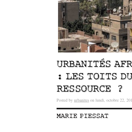
URBANITÉS AFR
: LES TOITS D
RESSOURCE ?
Lu /
Sous le feu du nu
énergie des data cente
Posted by
urbanites
on lundi, octobre 22, 20
MARIE PIESSAT