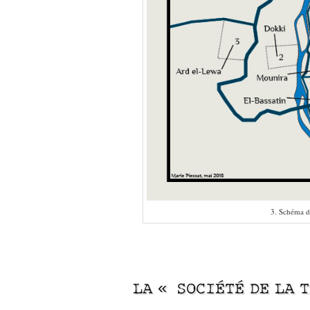
3. Schéma d
–
–
LA « SOCIÉTÉ DE LA 