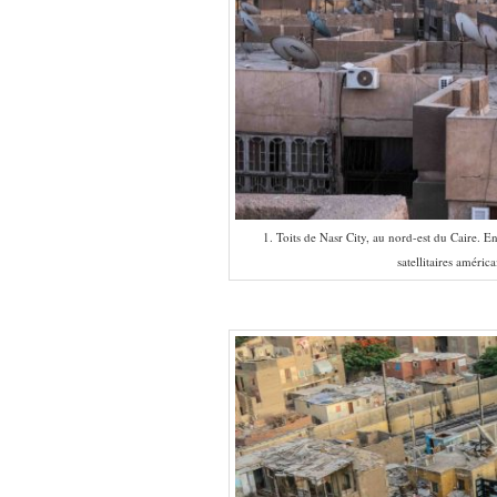
1. Toits de Nasr City, au nord-est du Caire. E
satellitaires améric
–