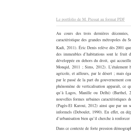
Le portfolio de M. Piessat au format PDF
Au cours des trois dernières décennies,
caractéristique des grandes métropoles du Su
Kadi, 2011). Éric Denis relève dès 2001 que
des immeubles d’habitations sont le fruit d
développée en dehors du droit, qui accueille
Monqid, 2011 ; Sims, 2012). L’étalement hor
agricole, et ailleurs, par le désert ; mais é
par le passé de la part du gouvernement con
phénomène de verticalisation apparaît, ce qu
qu’à Lagos, Manille ou Delhi) (Barthel, 2
nouvelles formes urbaines caractéristiques d
(Pagès-El Karoui, 2012) ainsi que par un sen
informels (Deboulet, 1990). En effet, en dép
d’urbanisation bien qu’il cherche à renforcer 
Dans ce contexte de forte pression démograph