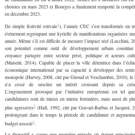
choisies en mars 2023 et Bourges a finalement remporté la compét
en décembre 2023.
1
De simple festivité estivale
), l’année CEC s’est transformée en 
événement regroupant une kyrielle de manifestations organisées su
année. Même s’il est difficile de mesurer l’impact réel (Lucchini, 2
son potentiel comme outil de développement urbain constitue
croyance partagée entre secteur privé, politique et acteurs cult
(Maisetti, 2014). Capable de placer la ville détentrice dans l’échi
économique international par sa capacité à développer des rent
monopole (Harvey, 2008, cité par Giroud et Veschambre, 2010), le 
n’a cessé de susciter un intérêt croissant depuis sa créat
L’engouement provoqué par l’initiative européenne est tel que
candidatures sont de mieux en mieux formulées, mais aussi de pl
2
plus agressives
(Hall, 1992, cité par Gravari-Barbas et Jacquot, 
prolongeant dans le temps la période de candidature et augmenta
3
budget associé
.
Le dispositif a connu une première période où étaient principal