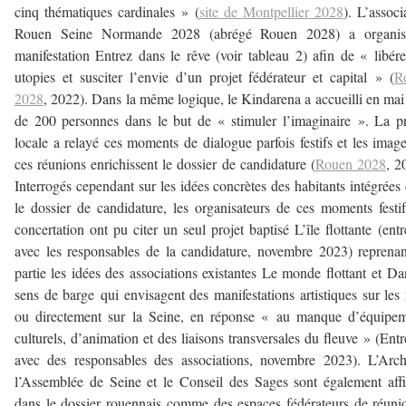
cinq thématiques cardinales » (
site de Montpellier 2028
). L’associ
Rouen Seine Normande 2028 (abrégé Rouen 2028) a organis
manifestation Entrez dans le rêve (voir tableau 2) afin de « libére
utopies et susciter l’envie d’un projet fédérateur et capital » (
R
2028
, 2022). Dans la même logique, le Kindarena a accueilli en mai
de 200 personnes dans le but de « stimuler l’imaginaire ». La p
locale a relayé ces moments de dialogue parfois festifs et les imag
ces réunions enrichissent le dossier de candidature (
Rouen 2028
, 2
Interrogés cependant sur les idées concrètes des habitants intégrées
le dossier de candidature, les organisateurs de ces moments festi
concertation ont pu citer un seul projet baptisé L’île flottante (entr
avec les responsables de la candidature, novembre 2023) reprena
partie les idées des associations existantes Le monde flottant et Da
sens de barge qui envisagent des manifestations artistiques sur les 
ou directement sur la Seine, en réponse « au manque d’équipem
culturels, d’animation et des liaisons transversales du fleuve » (Entr
avec des responsables des associations, novembre 2023). L’Arch
l’Assemblée de Seine et le Conseil des Sages sont également aff
dans le dossier rouennais comme des espaces fédérateurs de réuni