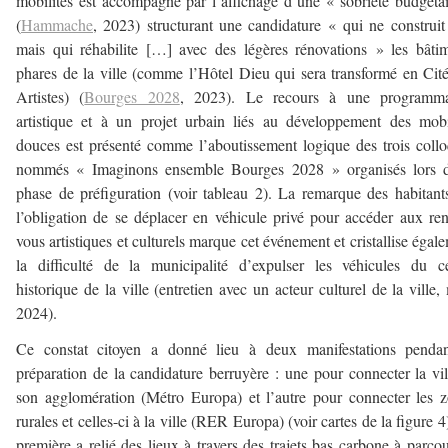
mobilités est accompagné par l’affichage d’une « sobriété budgéta
(
Hammache
, 2023) structurant une candidature « qui ne construit
mais qui réhabilite […] avec des légères rénovations » les bâti
phares de la ville (comme l’Hôtel Dieu qui sera transformé en Cit
Artistes) (
Bourges 2028
, 2023). Le recours à une programma
artistique et à un projet urbain liés au développement des mobi
douces est présenté comme l’aboutissement logique des trois coll
nommés « Imaginons ensemble Bourges 2028 » organisés lors d
phase de préfiguration (voir tableau 2). La remarque des habitant
l’obligation de se déplacer en véhicule privé pour accéder aux re
vous artistiques et culturels marque cet événement et cristallise égal
la difficulté de la municipalité d’expulser les véhicules du c
historique de la ville (entretien avec un acteur culturel de la ville,
2024).
Ce constat citoyen a donné lieu à deux manifestations pendan
préparation de la candidature berruyère : une pour connecter la vil
son agglomération (Métro Europa) et l’autre pour connecter les 
rurales et celles-ci à la ville (RER Europa) (voir cartes de la figure 4
première a relié des lieux à travers des trajets bas carbone à parcou