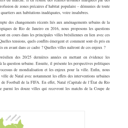
profusion de zones précaires d’habitat populaire – démunies de toute
s quartiers aux habitations inadéquates, voire insalubres.
compte des changements récents liés aux aménagements urbains de la
iques de Rio de Janeiro en 2016, nous proposons les questions
ont en cours dans les principales villes brésiliennes en lien avec ces
elles tensions, quels conflits émergent et comment sont-ils pris en
is en avant dans ce cadre ? Quelles villes naîtront de ces enjeux ?
brésilien des 20/25 dernières années en mettant en évidence les
à la question urbaine. Ensuite, il présente les perspectives politiques
rocessus de mondialisation et les enjeux pour la ville. Enfin, nous
a ville de Natal avec notamment les effets des interventions urbaines
de Football de la FIFA. En effet, Natal (Capitale de l´État du Rio
re parmi les douze villes qui recevront les matchs de la Coupe de