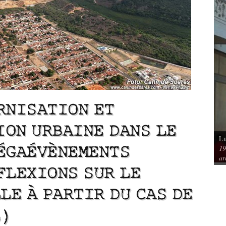
RNISATION ET
ON URBAINE DANS LE
Lu
Vu / Les pavillons Prouvé de Tourcoing,
MÉGAÉVÈNEMENTS
19
mérique. Spatialités et
exemples de l’audace architecturale des
ar
rs
années 1950
FLEXIONS SUR LE
LE À PARTIR DU CAS DE
L)