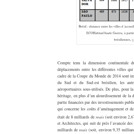
Brésil : distance entre les villes d´acc
ECOHabitat/Aiade Guerra, à partir 
brésiliennes,
h
———–
Compte tenu la dimension continentale du 
déplacements entre les différentes villes qui 
cadre de la Coupe du Monde de 2014 sont impor
du Sud et du Sud-est brésilien, les autr
aéroportuaires sous-utilisés. De plus, pour 
héritage, en plus d´un alourdissement de la de
partie financées par des investissements publi
qui concerne les coûts d´aménagement et de 
était de 8 milliards de
reais
(soit environ 2,6
et Architectes, qui suit de près l’avancée des
milliards de
reais
(soit, environ 9,35 milliar