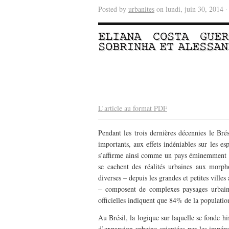
Posted by
urbanites
on lundi, juin 30, 2014 
ELIANA COSTA GUER
SOBRINHA
ET
ALESSAN
–
–
L’article au format PDF
Pendant les trois dernières décennies le Bré
importants, aux effets indéniables sur les esp
s’affirme ainsi comme un pays éminemment urb
se cachent des réalités urbaines aux morphol
diverses – depuis les grandes et petites ville
– composent de complexes paysages urbains
officielles indiquent que 84% de la population
Au Brésil, la logique sur laquelle se fonde hi
d’expansion urbaine orientées par les impéra