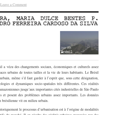
·
Leave a Comment
RA
,
MARIA DULCE BENTES P.
DRO FERREIRA CARDOSO DA SILVA
sil a vécu des changements sociaux, économiques et culturels assez
aces urbains de toutes tailles et la vie de leurs habitants. Le Brésil
ain, même s’il faut garder à l’esprit que, sous cette désignation,
ogies et dynamiques socio-spatiales très différentes. Ces réalités
s amazoniennes jusqu´aux importantes cités industrielles de São Paulo
 et posent des problèmes urbains assez importants. Les données
 brésilienne vit en milieu urbain.
storiquement le processus d’urbanisation est à l’origine de modalités
tifs du marché. Il en résulte des réalités urbaines marquées par des