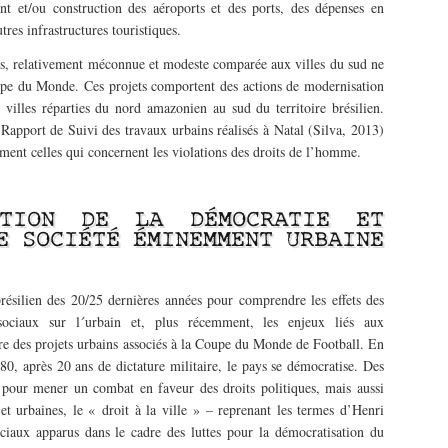
nt et/ou construction des aéroports et des ports, des dépenses en
res infrastructures touristiques.
ys, relativement méconnue et modeste comparée aux villes du sud ne
oupe du Monde. Ces projets comportent des actions de modernisation
 villes réparties du nord amazonien au sud du territoire brésilien.
pport de Suivi des travaux urbains réalisés à Natal (Silva, 2013)
ent celles qui concernent les violations des droits de l’homme.
TION DE LA DÉMOCRATIE ET
E SOCIÉTÉ ÉMINEMMENT URBAINE
brésilien des 20/25 dernières années pour comprendre les effets des
sociaux sur l´urbain et, plus récemment, les enjeux liés aux
adre des projets urbains associés à la Coupe du Monde de Football. En
80, après 20 ans de dictature militaire, le pays se démocratise. Des
our mener un combat en faveur des droits politiques, mais aussi
et urbaines, le « droit à la ville » – reprenant les termes d’Henri
aux apparus dans le cadre des luttes pour la démocratisation du