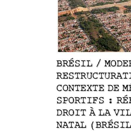
BRÉSIL / MODE
RESTRUCTURATI
CONTEXTE DE 
Lu /
Sous le feu du nu
énergie des data cente
SPORTIFS : RÉ
DROIT À LA VIL
NATAL (BRÉSI