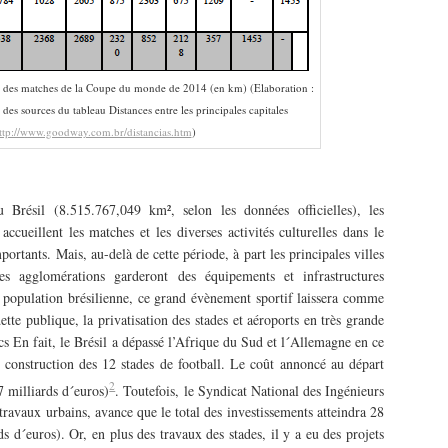
ueil des matches de la Coupe du monde de 2014 (en km) (Elaboration :
des sources du tableau Distances entre les principales capitales
ttp://www.goodway.com.br/distancias.htm
)
Brésil (8.515.767,049 km², selon les données officielles), les
accueillent les matches et les diverses activités culturelles dans le
tants. Mais, au-delà de cette période, à part les principales villes
es agglomérations garderont des équipements et infrastructures
la population brésilienne, ce grand évènement sportif laissera comme
tte publique, la privatisation des stades et aéroports en très grande
cs En fait, le Brésil a dépassé l’Afrique du Sud et l´Allemagne en ce
construction des 12 stades de football. Le coût annoncé au départ
2
7 milliards d´euros)
. Toutefois, le Syndicat National des Ingénieurs
 travaux urbains, avance que le total des investissements atteindra 28
ds d´euros). Or, en plus des travaux des stades, il y a eu des projets