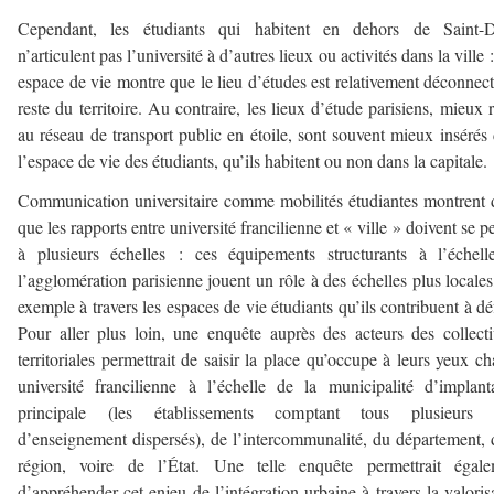
Cependant, les étudiants qui habitent en dehors de Saint-D
n’articulent pas l’université à d’autres lieux ou activités dans la ville :
espace de vie montre que le lieu d’études est relativement déconnec
reste du territoire. Au contraire, les lieux d’étude parisiens, mieux r
au réseau de transport public en étoile, sont souvent mieux insérés
l’espace de vie des étudiants, qu’ils habitent ou non dans la capitale.
Communication universitaire comme mobilités étudiantes montrent
que les rapports entre université francilienne et « ville » doivent se p
à plusieurs échelles : ces équipements structurants à l’échel
l’agglomération parisienne jouent un rôle à des échelles plus locales
exemple à travers les espaces de vie étudiants qu’ils contribuent à déf
Pour aller plus loin, une enquête auprès des acteurs des collecti
territoriales permettrait de saisir la place qu’occupe à leurs yeux c
université francilienne à l’échelle de la municipalité d’implant
principale (les établissements comptant tous plusieurs s
d’enseignement dispersés), de l’intercommunalité, du département, 
région, voire de l’État. Une telle enquête permettrait égale
d’appréhender cet enjeu de l’intégration urbaine à travers la valoris