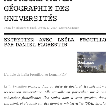
GÉOGRAPHIE DES
UNIVERSITÉS
Posted by
urbanites
on mardi, octobre 13, 2015 ·
Leave a Comment
ENTRETIEN AVEC
LEÏLA FROUILLO
PAR
DANIEL FLORENTIN
–
–
L’article de Leïla Frouillou au format PDF
Leïla Frouillou
explore, dans sa thèse de doctorat, les mécanism
ségrégation universitaire. Elle travaille en particulier sur le ca
universités franciliennes (les seules dont il sera question dan
entretien), et s’appuie sur des données ministérielles (SISE, inscrip