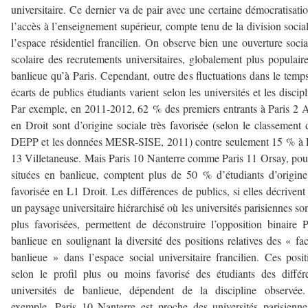
universitaire. Ce dernier va de pair avec une certaine démocratisati
l’accès à l’enseignement supérieur, compte tenu de la division socia
l’espace résidentiel francilien. On observe bien une ouverture socia
scolaire des recrutements universitaires, globalement plus populair
banlieue qu’à Paris. Cependant, outre des fluctuations dans le temps
écarts de publics étudiants varient selon les universités et les discipl
Par exemple, en 2011-2012, 62 % des premiers entrants à Paris 2 
en Droit sont d’origine sociale très favorisée (selon le classement 
DEPP et les données MESR-SISE, 2011) contre seulement 15 % à 
13 Villetaneuse. Mais Paris 10 Nanterre comme Paris 11 Orsay, pou
situées en banlieue, comptent plus de 50 % d’étudiants d’origine
favorisée en L1 Droit. Les différences de publics, si elles décrivent
un paysage universitaire hiérarchisé où les universités parisiennes son
plus favorisées, permettent de déconstruire l’opposition binaire P
banlieue en soulignant la diversité des positions relatives des « fa
banlieue » dans l’espace social universitaire francilien. Ces posit
selon le profil plus ou moins favorisé des étudiants des différ
universités de banlieue, dépendent de la discipline observée.
exemple, Paris 10 Nanterre est proche des universités parisienn