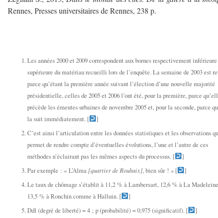
Rennes, Presses universitaires de Rennes, 238 p.
—
——-
—
Les années 2000 et 2009 correspondent aux bornes respectivement inférieure
supérieure du matériau recueilli lors de l’enquête. La semaine de 2003 est r
parce qu’étant la première année suivant l’élection d’une nouvelle majorité
présidentielle, celles de 2005 et 2006 l’ont été, pour la première, parce qu’el
précède les émeutes urbaines de novembre 2005 et, pour la seconde, parce qu
la suit immédiatement. [
]
C’est ainsi l’articulation entre les données statistiques et les observations q
permet de rendre compte d’éventuelles évolutions, l’une et l’autre de ces
méthodes n’éclairant pas les mêmes aspects du processus. [
]
Par exemple : « L’Alma
[quartier de Roubaix]
, bien sûr ! » [
]
Le taux de chômage s’établit à 11,2 % à Lambersart, 12,6 % à La Madeleine,
13,5 % à Ronchin comme à Halluin. [
]
Ddl (degré de liberté) = 4 ; p (probabilité) = 0,975 (significatif). [
]