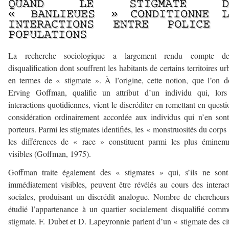
QUAND LE STIGMATE D
« BANLIEUES » CONDITIONNE L
INTERACTIONS ENTRE POLICE 
POPULATIONS
La recherche sociologique a largement rendu compte d
disqualification dont souffrent les habitants de certains territoires ur
en termes de « stigmate ». À l’origine, cette notion, que l’on d
Erving Goffman, qualifie un attribut d’un individu qui, lors
interactions quotidiennes, vient le discréditer en remettant en questi
considération ordinairement accordée aux individus qui n’en son
porteurs. Parmi les stigmates identifiés, les « monstruosités du corps
les différences de « race » constituent parmi les plus éminem
visibles (Goffman, 1975).
Goffman traite également des « stigmates » qui, s’ils ne sont
immédiatement visibles, peuvent être révélés au cours des interac
sociales, produisant un discrédit analogue. Nombre de chercheur
étudié l’appartenance à un quartier socialement disqualifié com
stigmate. F. Dubet et D. Lapeyronnie parlent d’un « stigmate des ci