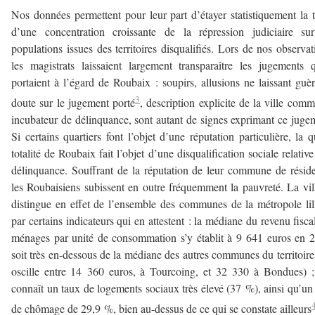
Nos données permettent pour leur part d’étayer statistiquement la 
d’une concentration croissante de la répression judiciaire su
populations issues des territoires disqualifiés. Lors de nos observat
les magistrats laissaient largement transparaître les jugements q
portaient à l’égard de Roubaix : soupirs, allusions ne laissant guè
3
doute sur le jugement porté
, description explicite de la ville com
incubateur de délinquance, sont autant de signes exprimant ce juge
Si certains quartiers font l’objet d’une réputation particulière, la q
totalité de Roubaix fait l’objet d’une disqualification sociale relative
délinquance. Souffrant de la réputation de leur commune de résid
les Roubaisiens subissent en outre fréquemment la pauvreté. La vil
distingue en effet de l’ensemble des communes de la métropole lil
par certains indicateurs qui en attestent : la médiane du revenu fisca
ménages par unité de consommation s’y établit à 9 641 euros en 
soit très en-dessous de la médiane des autres communes du territoire
oscille entre 14 360 euros, à Tourcoing, et 32 330 à Bondues) ;
connaît un taux de logements sociaux très élevé (37 %), ainsi qu’un
de chômage de 29,9 %, bien au-dessus de ce qui se constate ailleurs