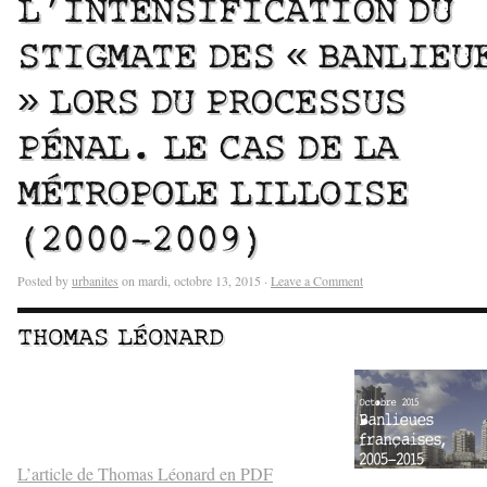
L’INTENSIFICATION DU
STIGMATE DES « BANLIEU
» LORS DU PROCESSUS
PÉNAL. LE CAS DE LA
MÉTROPOLE LILLOISE
(2000-2009)
Posted by
urbanites
on mardi, octobre 13, 2015 ·
Leave a Comment
THOMAS LÉONARD
–
–
L’article de Thomas Léonard en PDF