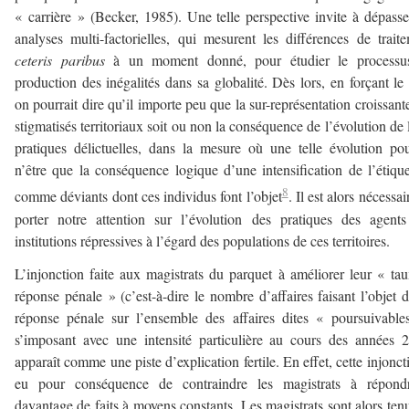
« carrière » (Becker, 1985). Une telle perspective invite à dépasse
analyses multi-factorielles, qui mesurent les différences de trait
ceteris paribus
à un moment donné, pour étudier le processu
production des inégalités dans sa globalité. Dès lors, en forçant le t
on pourrait dire qu’il importe peu que la sur-représentation croissant
stigmatisés territoriaux soit ou non la conséquence de l’évolution de 
pratiques délictuelles, dans la mesure où une telle évolution pou
n’être que la conséquence logique d’une intensification de l’étiqu
8
comme déviants dont ces individus font l’objet
. Il est alors nécessai
porter notre attention sur l’évolution des pratiques des agent
institutions répressives à l’égard des populations de ces territoires.
L’injonction faite aux magistrats du parquet à améliorer leur « ta
réponse pénale » (c’est-à-dire le nombre d’affaires faisant l’objet 
réponse pénale sur l’ensemble des affaires dites « poursuivable
s’imposant avec une intensité particulière au cours des années 
apparaît comme une piste d’explication fertile. En effet, cette injonct
eu pour conséquence de contraindre les magistrats à répond
davantage de faits à moyens constants. Les magistrats sont alors ten