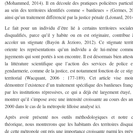
(Mohammed, 2014). Il en découle des pratiques policières particul
au sein des territoires identifiés comme « banlieues » (Germes, 2
ainsi qu’un traitement différencié par la justice pénale (Léonard, 201
Le fait pour un individu d’être lié à certains territoires social
disqualifiés, parce qu’il y habite ou en est originaire, contribue 
accoler un stigmate (Bayón & Jezioro, 2012). Ce stigmate territ
oriente les représentations qu’un individu a de lui-même comm
jugements qui sont portés à son encontre. Il est désormais bien attest
la littérature scientifique que l’action des services de police 
gendarmerie, comme de la justice, est notamment fonction de ce sti
territorial (Wacquant, 2006 : 177-189). Cet article vise moi
démontrer l’existence d’un traitement spécifique des banlieues franç
par les institutions répressives, ce qui a déjà été largement étayé,
montrer qu’il s’impose avec une intensité croissante au cours des a
2000 dans le cas de la métropole lilloise analysé ici.
Après avoir présenté nos outils méthodologiques et notre c
théorique, nous montrerons que les habitants des territoires disqual
de cette métropole ont pris une importance croissante parmi les pré