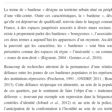
Le terme de « banlieue » désigne un territoire urbain situé en périp
d’une ville-centre. Outre ces caractéristiques, la « banlieue », dès
qu’elle est dépourvue de qualificatif, renvoie dans le langage couran
France, à des espaces paupérisés associés à divers maux sociaux.
existe à proprement parler des banlieues « bourgeoises », l’associati
ces deux termes a aujourd’hui les apparences d’un oxymore. Au-de
la pauvreté qui les caractérise, les « banlieues » sont bien so
présentées comme des espaces où règne « l’insécurité », ou comm
« zones de non-droit » (Rigouste, 2004 ; Germes
et al.
, 2010).
Beaucoup de recherches attestent de la permanence d’une relati
défiance entre les jeunes de ces banlieues populaires et les représen
des institutions répressives (Percheron, 1991 ; ONDRP, 2011 ; Bou
2013). Cette défiance réciproque est alimentée, au sein de la popul
de ces quartiers, par le sentiment de faire l’objet d’un « traiteme
défaveur », trouvant par exemple son expression dans la fréquenc
contrôles d’identité (Jobard
et al.
, 2012) et, au sein de la police
l’anticipation de la confrontation à l’hostilité au sein de ces territ