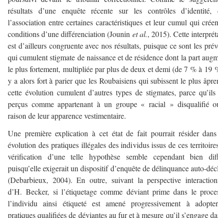
résultats d’une enquête récente sur les contrôles d’identité, 
l’association entre certaines caractéristiques et leur cumul qui créen
conditions d’une différenciation (Jounin
et al.
, 2015). Cette interprét
est d’ailleurs congruente avec nos résultats, puisque ce sont les pré
qui cumulent stigmate de naissance et de résidence dont la part aug
le plus fortement, multipliée par plus de deux et demi (de 7 % à 19 %
y a alors fort à parier que les Roubaisiens qui subissent le plus âpr
cette évolution cumulent d’autres types de stigmates, parce qu’ils
perçus comme appartenant à un groupe « racial » disqualifié o
raison de leur apparence vestimentaire.
Une première explication à cet état de fait pourrait résider dan
évolution des pratiques illégales des individus issus de ces territoire
vérification d’une telle hypothèse semble cependant bien diff
puisqu’elle exigerait un dispositif d’enquête de délinquance auto-déc
(Debarbieux, 2004). En outre, suivant la perspective interaction
d’H. Becker, si l’étiquetage comme déviant prime dans le proce
l’individu ainsi étiqueté est amené progressivement à adopter
pratiques qualifiées de déviantes au fur et à mesure qu’il s’engage da