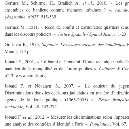
Germes M., Schirmel H., Brailich A.
et al.
, 2010, « Les gr
ensembles de banlieue comme menaces urbaines ? »,
Annale
géographie,
n°675,
515-535
Germes M., 2011, « Récit de conflit et territoire:les quartiers sens
dans les discours policiers »,
Justice Spatiale / Spatial Justice
, 1-23
Goffman E., 1975,
Stigmate. Les usages sociaux des handicaps
, P
Minuit, 175 p.
Jobard F., 2001, « Le banni et l’ennemi. D’une technique policiè
maintien de la tranquillité et de l’ordre publics »,
Cultures & Conf
n°43, www.conlits.org.
Jobard F. et Névanen S., 2007, « La couleur du jugem
Discriminations dans les décisions judiciaires en matière d’infracti
agents de la force publique (1965-2005) »,
Revue français
sociologie,
Vol. 48, 243-272
Jobard F.
et al.
, 2012, « Mesurer les discriminations selon l’appare
une analyse des contrôles d’identité à Paris »,
Population
, Vol. 67,