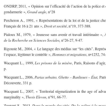
ONDRP, 2011, « Opinion sur l’efficacité de l’action de la police et 
gendarmerie »,
Grand angle
, n°28
Percheron A., 1991, « Représentations de la loi et de la justice che
Français de 16 à 21 ans »,
Droit et société
, n°19, 377-388.
Pialoux M., 1979, « Jeunesse sans avenir et travail intérimaire »,
de la Recherche en Sciences Sociales,
n°26-27, 9-47.
Rigouste M., 2004, « Le langage des médias sur “les cités”. Représ
l’espace, légitimer le contrôle »,
Hommes et migrations
, n◦1252, 74
Wacquant L., 1999,
Les prisons de la misère
, Paris, Raisons d’agir
p.
Wacquant L., 2006,
Parias urbains. Ghetto – Banlieues – État,
Pari
Découverte, 331 p.
Wacquant L., 2007, « Territorial stigmatization in the age of adv
marginality »,
Thesis Eleven
, n°91, 66-77.
Zegnani S., 2013,
Dans le monde des cités. De la galère à la mos