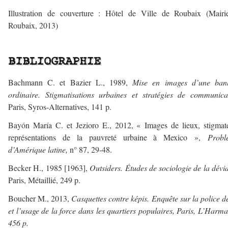
Illustration de couverture : Hôtel de Ville de Roubaix (Mairi
Roubaix, 2013)
—
BIBLIOGRAPHIE
Bachmann C. et Bazier L., 1989,
Mise en images d
’
une banl
ordinaire. Stigmatisations urbaines et stratégies de communica
Paris, Syros-Alternatives, 141 p.
Bayón María C. et Jezioro E., 2012, « Images de lieux, stigmat
représentations de la pauvreté urbaine à Mexico »,
Probl
d
’
Amérique latine,
n° 87, 29-48.
Becker H., 1985 [1963],
Outsiders. Études de sociologie de la dévi
Paris, Métaillié, 249 p.
Boucher M., 2013,
Casquettes contre képis. Enquête sur la police d
et l’usage de la force dans les quartiers populaires
, Paris, L’Harma
456 p.