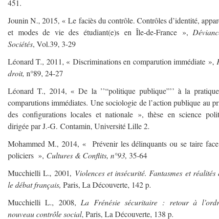
451.
Jounin N., 2015, « Le faciès du contrôle. Contrôles d’identité, appa
et modes de vie des étudiant(e)s en Île-de-France »,
Dévian
Sociétés
, Vol.39, 3-29
Léonard T., 2011, « Discriminations en comparution immédiate »,
droit,
n°89, 24-27
Léonard T., 2014, « De la ’’“politique publique”’’ à la pratiqu
comparutions immédiates. Une sociologie de l’action publique au p
des configurations locales et nationale », thèse en science poli
dirigée par J.-G. Contamin, Université Lille 2.
Mohammed M., 2014, « ‪Prévenir les délinquants ou se taire fac
policiers‪ »,
Cultures & Conflits
, n°93,
35-64
Mucchielli L.
,
2001
, Violences et insécurité. Fantasmes et réalités
le débat français,
Paris, La Découverte, 142 p.
Mucchielli L., 2008,
La Frénésie sécuritaire : retour à l’ord
nouveau contrôle social
, Paris, La Découverte, 138 p.