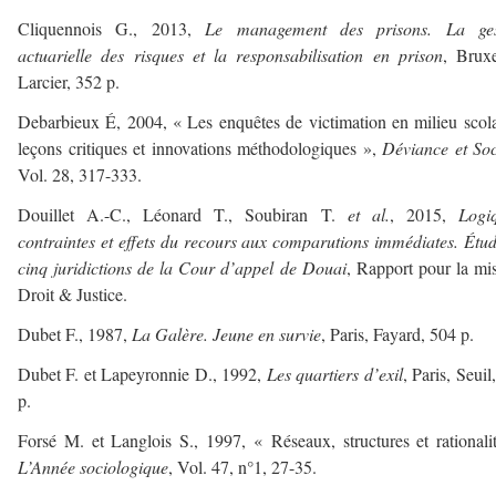
Cliquennois G., 2013,
Le management des prisons. La ges
actuarielle des risques et la responsabilisation en prison
, Bruxe
Larcier, 352 p.
Debarbieux É, 2004, « Les enquêtes de victimation en milieu scola
leçons critiques et innovations méthodologiques »,
Déviance et Soc
Vol. 28, 317-333.
Douillet A.-C., Léonard T., Soubiran T.
et al.
, 2015,
Logi
contraintes et effets du recours aux comparutions immédiates. Étu
cinq juridictions de la Cour d’appel de Douai
, Rapport pour la mi
Droit & Justice.
Dubet F., 1987,
La Galère. Jeune en survie
, Paris, Fayard, 504 p.
Dubet F. et Lapeyronnie D., 1992,
Les quartiers d
’
exil
, Paris, Seuil
p.
Forsé M. et Langlois S., 1997, « Réseaux, structures et rationali
L’Année sociologique
, Vol. 47, n°1, 27-35.