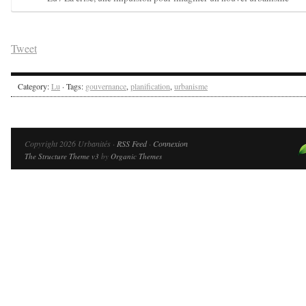
Tweet
Category:
Lu
· Tags:
gouvernance
,
planification
,
urbanisme
Copyright 2026 Urbanités ·
RSS Feed
·
Connexion
The Structure Theme v3
by
Organic Themes