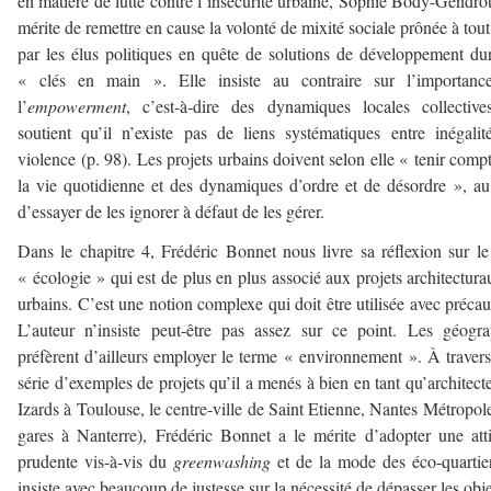
en matière de lutte contre l’insécurité urbaine, Sophie Body-Gendrot
mérite de remettre en cause la volonté de mixité sociale prônée à tout
par les élus politiques en quête de solutions de développement du
« clés en main ». Elle insiste au contraire sur l’importanc
l’
empowerment
, c’est-à-dire des dynamiques locales collective
soutient qu’il n’existe pas de liens systématiques entre inégalit
violence (p. 98). Les projets urbains doivent selon elle « tenir comp
la vie quotidienne et des dynamiques d’ordre et de désordre », au
d’essayer de les ignorer à défaut de les gérer.
Dans le chapitre 4, Frédéric Bonnet nous livre sa réflexion sur l
« écologie » qui est de plus en plus associé aux projets architectura
urbains. C’est une notion complexe qui doit être utilisée avec précau
L’auteur n’insiste peut-être pas assez sur ce point. Les géogr
préfèrent d’ailleurs employer le terme « environnement ». À traver
série d’exemples de projets qu’il a menés à bien en tant qu’architecte
Izards à Toulouse, le centre-ville de Saint Etienne, Nantes Métropole
gares à Nanterre), Frédéric Bonnet a le mérite d’adopter une att
prudente vis-à-vis du
greenwashing
et de la mode des éco-quartier
insiste avec beaucoup de justesse sur la nécessité de dépasser les obje