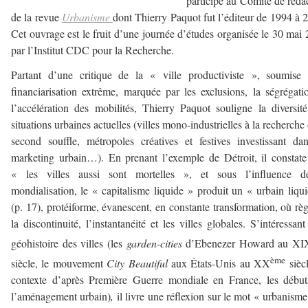
participé au Comité de réda
de la revue
Urbanisme
dont Thierry Paquot fut l’éditeur de 1994 à 
Cet ouvrage est le fruit d’une journée d’études organisée le 30 mai
par l’Institut CDC pour la Recherche.
Partant d’une critique de la « ville productiviste », soumise
financiarisation extrême, marquée par les exclusions, la ségrégati
l’accélération des mobilités, Thierry Paquot souligne la diversit
situations urbaines actuelles (villes mono-industrielles à la recherche
second souffle, métropoles créatives et festives investissant da
marketing urbain…). En prenant l’exemple de Détroit, il constat
« les villes aussi sont mortelles », et sous l’influence d
mondialisation, le « capitalisme liquide » produit un « urbain liqu
(p. 17), protéiforme, évanescent, en constante transformation, où rè
la discontinuité, l’instantanéité et les villes globales. S’intéressant
géohistoire des villes (les
garden-cities
d’Ebenezer Howard au XI
ème
siècle, le mouvement
City Beautiful
aux États-Unis au XX
siècl
contexte d’après Première Guerre mondiale en France, les débu
l’aménagement urbain)
,
il livre une réflexion sur le mot « urbanisme