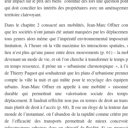
leur impact sur le prix des biens constitue dès lors une question poli
qui doit concilier les intérêts des propriétaires avec un aménageme
territoire clairvoyant.
Dans le chapitre 2 consacré aux mobilités, Jean-Marc Offner con
que les sociétés n’ont jamais été autant marquées par les déplacemen
tous genres alors même que l’impératif environnemental imposerait
limitation. À l’heure où la ville maximise les interactions spatiales, 
lieu n’est plus qu’une pause entre deux mouvements (p. 61) – la mob
devenant un mode de vie, et où l’on cherche à transformer le temps 
en temps ressource, il prône un « urbanisme chronotopique », à l’i
de Thierry Paquot qui souhaiterait que les plans d’urbanisme prenne
compte la ville la nuit et qui milite pour le recyclage des équipe
urbains. Jean-Marc Offner en appelle à une mobilité « raisonn
durable qui permettrait une valorisation sociale des temp
déplacement. Il faudrait réfléchir non pas en termes de droit au trans
mais plutôt de droit à l’accès (p. 68). Il ose un éloge de la lenteur da
monde de l’instantané, où l’abandon de la rapidité comme critère pr
de l’efficacité des transports permettrait de mieux concevoir
infrastructures urbaines dans un objectif de fluidité. Si ses proposi