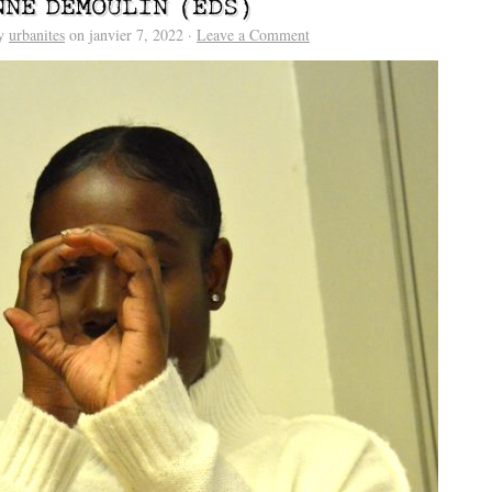
NNE DEMOULIN (EDS)
by
urbanites
on janvier 7, 2022 ·
Leave a Comment