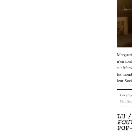
Margueri
n’en sont
sur Mars
les monde
leur Soc
Categor
Mobilisa
LU 
POU
POP