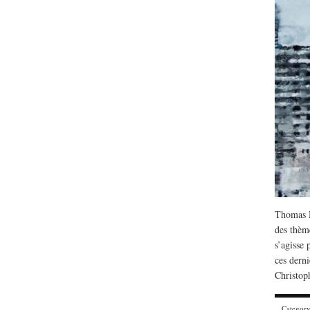
Lu /
Sous le feu du nu
Thomas M
énergie des data cente
des thème
s’agisse 
ces derni
Christop
Categor