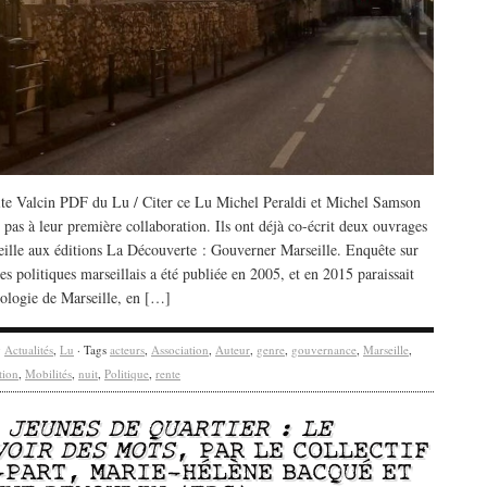
te Valcin PDF du Lu / Citer ce Lu Michel Peraldi et Michel Samson
 pas à leur première collaboration. Ils ont déjà co-écrit deux ouvrages
eille aux éditions La Découverte : Gouverner Marseille. Enquête sur
s politiques marseillais a été publiée en 2005, et en 2015 paraissait
iologie de Marseille, en […]
y
Actualités
,
Lu
· Tags
acteurs
,
Association
,
Auteur
,
genre
,
gouvernance
,
Marseille
,
tion
,
Mobilités
,
nuit
,
Politique
,
rente
/
JEUNES DE QUARTIER : LE
VOIR DES MOTS
, PAR LE COLLECTIF
-PART, MARIE-HÉLÈNE BACQUÉ ET