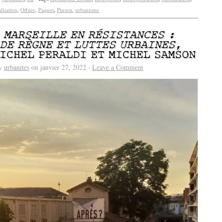
lisation
,
Offner
,
Paquot
,
Pinson
,
urbanisme
/
MARSEILLE EN RÉSISTANCES :
 DE RÈGNE ET LUTTES URBAINES
,
MICHEL PERALDI ET MICHEL SAMSON
by
urbanites
on janvier 27, 2022 ·
Leave a Comment