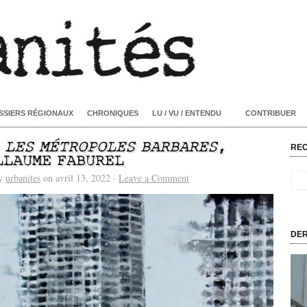
SSIERS RÉGIONAUX
CHRONIQUES
LU / VU / ENTENDU
CONTRIBUER
/
LES MÉTROPOLES BARBARES
,
RE
LLAUME FABUREL
by
urbanites
on avril 13, 2022 ·
Leave a Comment
DER