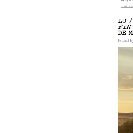
néolibéra
LU 
FIN
DE 
Posted 