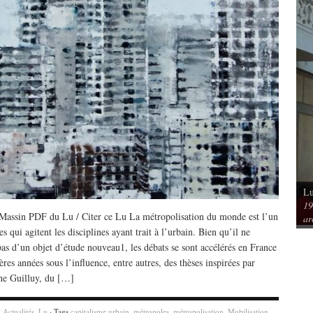
Lu
Vu / Les pavillons Prouvé de Tourcoing,
19
mérique. Spatialités et
exemples de l’audace architecturale des
assin PDF du Lu / Citer ce Lu La métropolisation du monde est l’un
ar
rs
années 1950
s qui agitent les disciplines ayant trait à l’urbain. Bien qu’il ne
pas d’un objet d’étude nouveau1, les débats se sont accélérés en France
ères années sous l’influence, entre autres, des thèses inspirées par
he Guilluy, du […]
y
Actualités
,
Lu
· Tags
capitalisme urbain
,
métropoles
,
métropolisation
,
Mobilisation
,