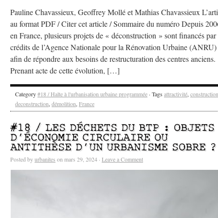
Pauline Chavassieux, Geoffrey Mollé et Mathias Chavassieux L’arti
au format PDF / Citer cet article / Sommaire du numéro Depuis 200
en France, plusieurs projets de « déconstruction » sont financés par 
crédits de l’Agence Nationale pour la Rénovation Urbaine (ANRU)
afin de répondre aux besoins de restructuration des centres anciens.
Prenant acte de cette évolution, […]
Category
#18 / Halte à l'urbanisation urbaine programmée
· Tags
attractivité
,
constructio
deconstruction
,
démolition
,
France
#18 / LES DÉCHETS DU BTP : OBJETS
D’ÉCONOMIE CIRCULAIRE OU
ANTITHÈSE D’UN URBANISME SOBRE ?
Posted by
urbanites
on mars 29, 2024 ·
Leave a Comment