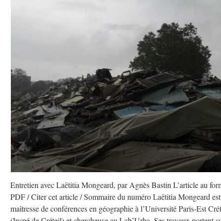
Entretien avec Laëtitia Mongeard, par Agnès Bastin L’article au for
PDF / Citer cet article / Sommaire du numéro Laëtitia Mongeard est
maîtresse de conférences en géographie à l’Université Paris-Est Crét
(Inspé de Créteil) et chercheuse au Lab’Urba. Ses travaux portent s