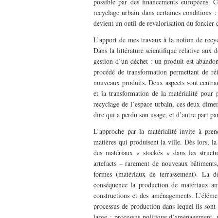
possible par des financements européens. C
recyclage urbain dans certaines conditions : 
devient un outil de revalorisation du foncier
L’apport de mes travaux à la notion de recyc
Dans la littérature scientifique relative au
gestion d’un déchet : un produit est abandonn
procédé de transformation permettant de ré
nouveaux produits. Deux aspects sont centraux
et la transformation de la matérialité pour 
recyclage de l’espace urbain, ces deux dimen
dire qui a perdu son usage, et d’autre part par
L’approche par la matérialité invite à pren
matières qui produisent la ville. Dès lors, l
des matériaux « stockés » dans les structur
artefacts – rarement de nouveaux bâtiments,
formes (matériaux de terrassement). La d
conséquence la production de matériaux ame
constructions et des aménagements. L’élémen
processus de production dans lequel ils sont
large : processus politique d’aménagement, p