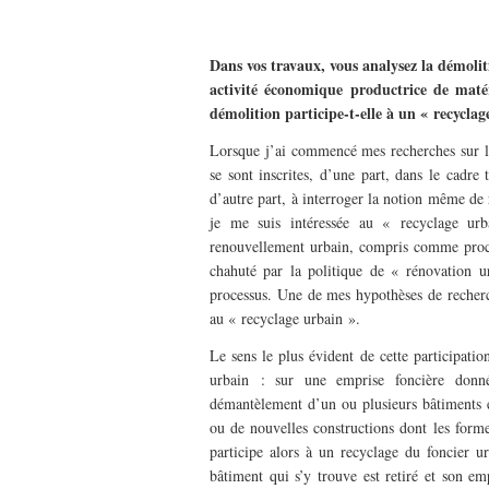
–
Dans vos travaux, vous analysez la démolit
activité économique productrice de matér
démolition participe-t-elle à un « recy
Lorsque j’ai commencé mes recherches sur les
se sont inscrites, d’une part, dans le cadr
d’autre part, à interroger la notion même de r
je me suis intéressée au « recyclage ur
renouvellement urbain, compris comme proces
chahuté par la politique de « rénovation u
processus. Une de mes hypothèses de recherch
au « recyclage urbain ».
Le sens le plus évident de cette participati
urbain : sur une emprise foncière donné
démantèlement d’un ou plusieurs bâtiments e
ou de nouvelles constructions dont les forme
participe alors à un recyclage du foncier ur
bâtiment qui s’y trouve est retiré et son e