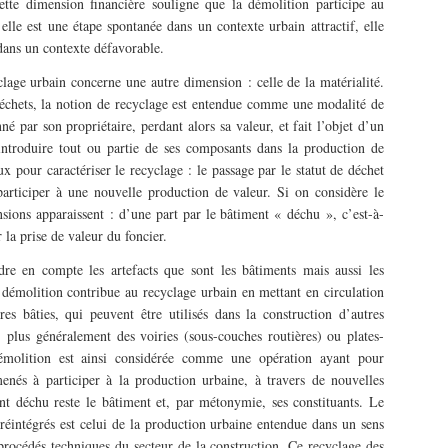
ette dimension financière souligne que la démolition participe au
elle est une étape spontanée dans un contexte urbain attractif, elle
 dans un contexte défavorable.
lage urbain concerne une autre dimension : celle de la matérialité.
x déchets, la notion de recyclage est entendue comme une modalité de
é par son propriétaire, perdant alors sa valeur, et fait l’objet d’un
introduire tout ou partie de ses composants dans la production de
 pour caractériser le recyclage : le passage par le statut de déchet
participer à une nouvelle production de valeur. Si on considère le
sions apparaissent : d’une part par le bâtiment « déchu », c’est-à-
 la prise de valeur du foncier.
dre en compte les artefacts que sont les bâtiments mais aussi les
a démolition contribue au recyclage urbain en mettant en circulation
es bâties, qui peuvent être utilisés dans la construction d’autres
 plus généralement des voiries (sous-couches routières) ou plates-
émolition est ainsi considérée comme une opération ayant pour
nés à participer à la production urbaine, à travers de nouvelles
t déchu reste le bâtiment et, par métonymie, ses constituants. Le
 réintégrés est celui de la production urbaine entendue dans un sens
rocédés techniques du secteur de la construction. Ce recyclage des