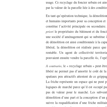
usage. Ce recyclage du foncier urbain est ains
par la valeur de la parcelle liée à des conditi
En tant qu’opération technique, la démolition
et humains importants pour sa conception et s
constitue l’activité principale ou secondair
priori
le propriétaire du bâtiment et du foncie
une société d’aménagement qui se substitue 
de démolition est ainsi conditionnée à la cap
libéral, la démolition est réalisée parce qu
rentable. Un agent de collectivité territor
pouvaient ensuite vendre la parcelle 4
x
, l’opé
A contrario
, le « recyclage urbain » peut êtr
libéré ne permet pas d’amortir le coût de la
spatiaux peu attractifs attestent de ce grippa
La friche représente un espace qui ne peut p
logiques de marché parce qu’il est occupé par
pas de valeur pour le marché. Les subventi
démolition d’une part et la conception d’un pr
suivre la requalification d’une friche militai