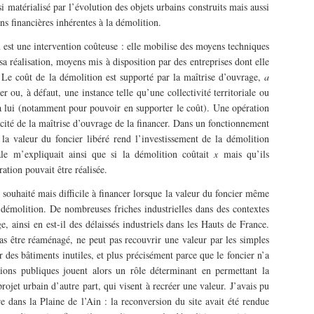
i matérialisé par l’évolution des objets urbains construits mais aussi
ons financières inhérentes à la démolition.
 est une intervention coûteuse : elle mobilise des moyens techniques
a réalisation, moyens mis à disposition par des entreprises dont elle
e. Le coût de la démolition est supporté par la maîtrise d’ouvrage,
a
r ou, à défaut, une instance telle qu’une collectivité territoriale ou
à lui (notamment pour pouvoir en supporter le coût). Une opération
acité de la maîtrise d’ouvrage de la financer. Dans un fonctionnement
e la valeur du foncier libéré rend l’investissement de la démolition
iale m’expliquait ainsi que si la démolition coûtait
x
mais qu’ils
ration pouvait être réalisée.
e souhaité mais difficile à financer lorsque la valeur du foncier même
 démolition. De nombreuses friches industrielles dans des contextes
ge, ainsi en est-il des délaissés industriels dans les Hauts de France.
as être réaménagé, ne peut pas recouvrir une valeur par les simples
 des bâtiments inutiles, et plus précisément parce que le foncier n’a
ons publiques jouent alors un rôle déterminant en permettant la
ojet urbain d’autre part, qui visent à recréer une valeur. J’avais pu
re dans la Plaine de l’Ain : la reconversion du site avait été rendue