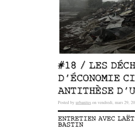
#18 / LES DÉC
D’ÉCONOMIE CI
ANTITHÈSE D’U
Lu /
Sous le feu du nu
énergie des data cente
Posted by
urbanites
on vendredi, mars 29, 2
ENTRETIEN AVEC
LAËT
BASTIN