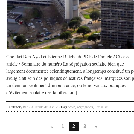
Choukri Ben Ayed et Etienne Butzbach PDF de l’article / Citer cet
article / Sommaire du numéro La ségrégation scolaire bien que
largement documentée scientifiquement, a longtemps constitué un p
aveugle au sein des politiques éducatives françaises, marquées soit p
un déni, un sentiment d’impuissance, ou le renvoi aux pratiques
d’évitement scolaire des familles, ou […]
Category
#16 / À l'école de la ville
· Tags
école
,
ségrégation
,
Toulouse
«
1
2
3
»