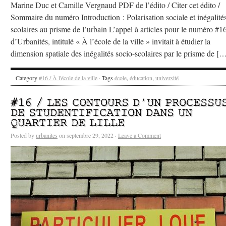
Marine Duc et Camille Vergnaud PDF de l’édito / Citer cet édito /
Sommaire du numéro Introduction : Polarisation sociale et inégalité
scolaires au prisme de l’urbain L’appel à articles pour le numéro #1
d’Urbanités, intitulé « À l’école de la ville » invitait à étudier la
dimension spatiale des inégalités socio-scolaires par le prisme de [
Category
#16 / À l'école de la ville
· Tags
école
,
éducation
,
université
#16 / LES CONTOURS D’UN PROCESSU
DE STUDENTIFICATION DANS UN
QUARTIER DE LILLE
Posted by
urbanites
on septembre 29, 2022 ·
Leave a Comment