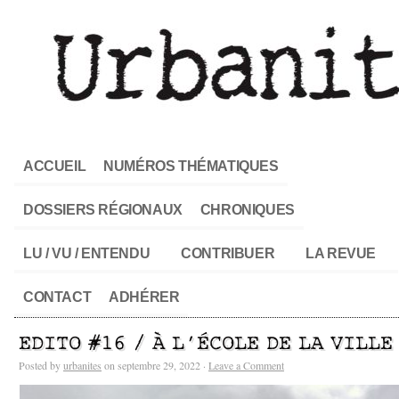
ACCUEIL
NUMÉROS THÉMATIQUES
DOSSIERS RÉGIONAUX
CHRONIQUES
LU / VU / ENTENDU
CONTRIBUER
LA REVUE
CONTACT
ADHÉRER
EDITO #16 / À L’ÉCOLE DE LA VILLE
Posted by
urbanites
on septembre 29, 2022 ·
Leave a Comment