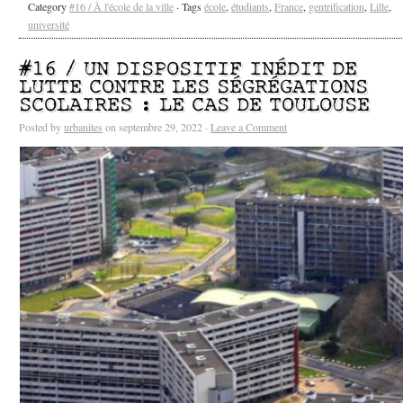
Category
#16 / À l'école de la ville
· Tags
école
,
étudiants
,
France
,
gentrification
,
Lille
,
université
#16 / UN DISPOSITIF INÉDIT DE
LUTTE CONTRE LES SÉGRÉGATIONS
SCOLAIRES : LE CAS DE TOULOUSE
Posted by
urbanites
on septembre 29, 2022 ·
Leave a Comment