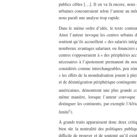
publics cibles […]. Il en va là encore, nous d
urbaines concourraient selon l’auteur au mêm
nous paraît une analyse trop rapide.
Dans le même ordre d’idée, le texte contien
Ainsi l’auteur invoque les centres urbains
soutient qu’ils accueillent « des salariés inté
nombreux avantages salariaux ou financiers e
centres s’opposeraient à « des périphéries ac
nécessaires à l’ajustement permanent du nou
considérés comme interchangeables, peu rém
« les effets de la mondialisation jouent à pl
et de désintégration périphérique contingente
américaines, démontrent une plus grande com
même manière, lorsque l’auteur convoque u
distinguer les continents, par exemple l’Afr
8
limité
).
À grands traits apparaissent donc deux criti
bien sûr la neutralité des politiques publiqu
difficile de prouver et de soutenir qu’il exis