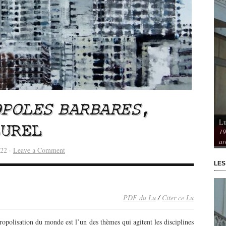
OPOLES BARBARES
,
Lu
Vu / Les pavillons Prouvé de Tourcoing,
BUREL
19
mérique. Spatialités et
exemples de l’audace architecturale des
ar
rs
années 1950
022 ·
Leave a Comment
LES
PDF du Lu
/
Citer ce Lu
opolisation du monde est l’un des thèmes qui agitent les disciplines