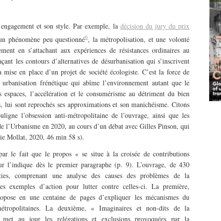
 engagement et son style. Par exemple, la
décision du jury du prix
6
’un phénomène peu questionné
, la métropolisation, et une volonté
ement en s’attachant aux expériences de résistances ordinaires au
çant les contours d’alternatives de désurbanisation qui s’inscrivent
a mise en place d’un projet de société écologiste. C’est la force de
e urbanisation frénétique qui abîme l’environnement autant que le
es espaces, l’accélération et le consumérisme au détriment du bien
es, lui sont reprochés ses approximations et son manichéisme. Citons
ligne l’obsession anti-métropolitaine de l’ouvrage, ainsi que les
e l’Urbanisme en 2020, au cours d’un débat avec Gilles Pinson, qui
rie Mollat, 2020, 46 min 58 s).
par le fait que le propos « se situe à la croisée de contributions
r l’indique dès le premier paragraphe (p. 9). L’ouvrage, de 430
rties, comprenant une analyse des causes des problèmes de la
es exemples d’action pour lutter contre celles-ci. La première,
ropose en une centaine de pages d’expliquer les mécanismes du
métropolitaines. La deuxième, « Imaginaires et non-dits de la
 met au jour les relégations et exclusions provoquées par la