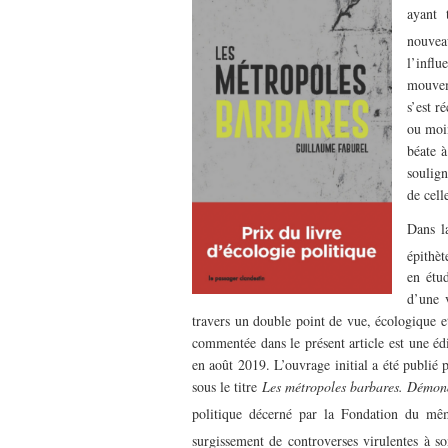
ayant 
nouvea
l’influ
mouvem
s’est r
ou moin
béate 
soulign
de cell
Dans la
épithèt
Sous le feu du numériq
énergie des data cente
en étu
Cécile Diguet
d’une v
travers un double point de vue, écologique et
commentée dans le présent article est une éd
en août 2019. L’ouvrage initial a été publié p
sous le titre
Les métropoles barbares. Démondia
politique décerné par la Fondation du m
surgissement de controverses virulentes à so