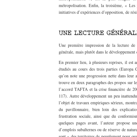
métropolisation. Enfin, la troisième, « Les
initiatives d’expériences d’opposition, de rés
–
UNE LECTURE GÉNÉRAL
Une première impression de la lecture de l
générale, mais plutôt dans le développement 
En premier lieu, à plusieurs reprises, il est 
étudiés au cours des trois parties (Europa 
qu’on note une progression nette dans leur a
trouve en deux paragraphes des propos sur les
l’accord TAFTA et la crise financière de 2008
117). Autre développement un peu inattendu, 
l’objet de travaux empiriques sérieux, montra
du pavillonnaire, bien loin des explicat
frustration sociale, ainsi que du conformi
quelques pages avant, l’auteur propose u
d’emplois subalternes ou de réserve de nature
sont « des territoires de peuplement pour ou