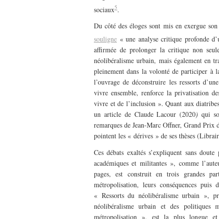
5
sociaux
.
Du côté des éloges sont mis en exergue son
souligne
« une analyse critique profonde d
affirmée de prolonger la critique non seul
néolibéralisme urbain, mais également en tra
pleinement dans la volonté de participer à l
l’ouvrage de déconstruire les ressorts d’un
vivre ensemble, renforce la privatisation d
vivre et de l’inclusion ». Quant aux diatrib
un article de Claude Lacour (2020
)
qui sou
remarques de Jean-Marc Offner, Grand Prix d
pointent les « dérives » de ses thèses (Librai
Ces débats exaltés s’expliquent sans doute 
académiques et militantes », comme l’auteu
pages, est construit en trois grandes pa
métropolisation, leurs conséquences puis d
« Ressorts du néolibéralisme urbain », p
néolibéralisme urbain et des politiques 
métropolisation », est la plus longue et