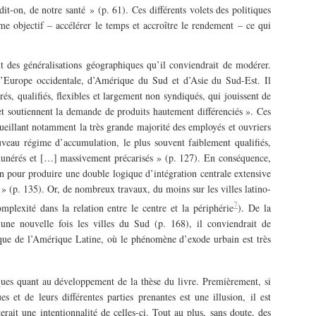
it-on, de notre santé » (p. 61). Ces différents volets des politiques
e objectif – accélérer le temps et accroître le rendement – ce qui
t des généralisations géographiques qu’il conviendrait de modérer.
 d’Europe occidentale, d’Amérique du Sud et d’Asie du Sud-Est. Il
grés, qualifiés, flexibles et largement non syndiqués, qui jouissent de
t soutiennent la demande de produits hautement différenciés ». Ces
cueillant notamment la très grande majorité des employés et ouvriers
veau régime d’accumulation, le plus souvent faiblement qualifiés,
unérés et […] massivement précarisés » (p. 127). En conséquence,
ein pour produire une double logique d’intégration centrale extensive
 » (p. 135). Or, de nombreux travaux, du moins sur les villes latino-
7
plexité dans la relation entre le centre et la périphérie
). De la
ne nouvelle fois les villes du Sud (p. 168), il conviendrait de
ique de l’Amérique Latine, où le phénomène d’exode urbain est très
ques quant au développement de la thèse du livre. Premièrement, si
es et de leurs différentes parties prenantes est une illusion, il est
terait une intentionnalité de celles-ci. Tout au plus, sans doute, des