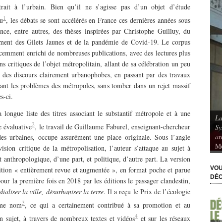
trait à l’urbain. Bien qu’il ne s’agisse pas d’un objet d’étude
1
u
, les débats se sont accélérés en France ces dernières années sous
ence, entre autres, des thèses inspirées par Christophe Guilluy, du
ent des Gilets Jaunes et de la pandémie de Covid-19. Le corpus
écemment enrichi de nombreuses publications, avec des lectures plus
s critiques de l’objet métropolitain, allant de sa célébration un peu
à des discours clairement urbanophobes, en passant par des travaux
ant les problèmes des métropoles, sans tomber dans un rejet massif
es-ci.
 longue liste des titres associant le substantif métropole et à une
La
Les “petits coins” à l’école. Genre, intimité
2
e évaluative
, le travail de Guillaume Faburel, enseignant-chercheur
Sy
ue. Spatialités et
et sociabilité dans les toilettes scolaires
,
ar
rs
, Fanny Lopez et
Aymeric Brody, Gladys Chicharro, Lucette
des urbaines, occupe assurément une place originale. Sous l’angle
Mo
Colin et Pascale Garnier
ision critique de la métropolisation, l’auteur s’attaque au sujet à
 anthropologique, d’une part, et politique, d’autre part. La version
VOU
ition « entièrement revue et augmentée », en format poche et parue
DÉC
our la première fois en 2018 par les éditions le passager clandestin,
liser la ville, désurbaniser la terre
. Il a reçu le Prix de l’écologie
3
ême nom
, ce qui a certainement contribué à sa promotion et au
4
n sujet, à travers de nombreux textes et vidéos
et sur les réseaux