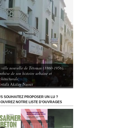
 ville nouvelle de Tétouan (1860-1956).
nthèse de son histoire urbaine et
chitecturale,
Les Naufragés du Grand Paris 
stafà Akalay Nasser
Anne Clerval et Laura Wojcik
S SOUHAITEZ PROPOSER UN LU ?
OUVREZ NOTRE LISTE D’OUVRAGES