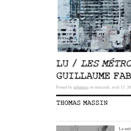
LU /
LES MÉTR
GUILLAUME FA
Lu /
Sous le feu du nu
énergie des data cente
Posted by
urbanites
on mercredi, avril 13, 2
THOMAS MASSIN
La métr