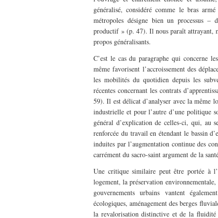
généralisé, considéré comme le bras armé
métropoles désigne bien un processus – d
productif » (p. 47). Il nous paraît attrayant,
propos généralisants.
C’est le cas du paragraphe qui concerne les
même favorisent l’accroissement des déplace
les mobilités du quotidien depuis les subve
récentes concernant les contrats d’apprenti
59). Il est délicat d’analyser avec la même l
industrielle et pour l’autre d’une politique so
général d’explication de celles-ci, qui, au 
renforcée du travail en étendant le bassin d’
induites par l’augmentation continue des cong
carrément du sacro-saint argument de la santé
Une critique similaire peut être portée à l
logement, la préservation environnementale, l
gouvernements urbains vantent également
écologiques, aménagement des berges fluviale
la revalorisation distinctive et de la fluidit