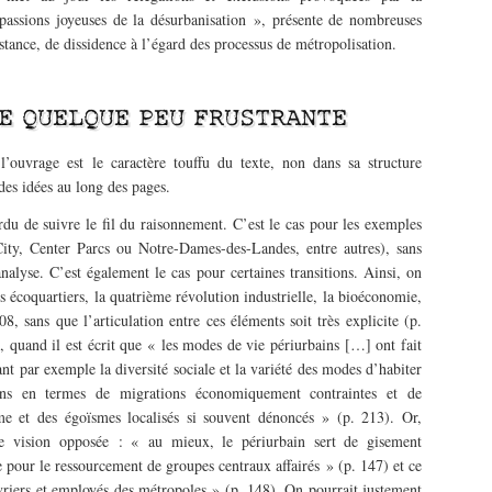
 passions joyeuses de la désurbanisation », présente de nombreuses
istance, de dissidence à l’égard des processus de métropolisation.
E QUELQUE PEU FRUSTRANTE
’ouvrage est le caractère touffu du texte, non dans sa structure
des idées au long des pages.
ardu de suivre le fil du raisonnement. C’est le cas pour les exemples
City, Center Parcs ou Notre-Dames-des-Landes, entre autres), sans
nalyse. C’est également le cas pour certaines transitions. Ainsi, on
 écoquartiers, la quatrième révolution industrielle, la bioéconomie,
, sans que l’articulation entre ces éléments soit très explicite (p.
quand il est écrit que « les modes de vie périurbains […] ont fait
nt par exemple la diversité sociale et la variété des modes d’habiter
ions en termes de migrations économiquement contraintes et de
sme et des égoïsmes localisés si souvent dénoncés » (p. 213). Or,
ne vision opposée : « au mieux, le périurbain sert de gisement
 pour le ressourcement de groupes centraux affairés » (p. 147) et ce
vriers et employés des métropoles » (p. 148). On pourrait justement