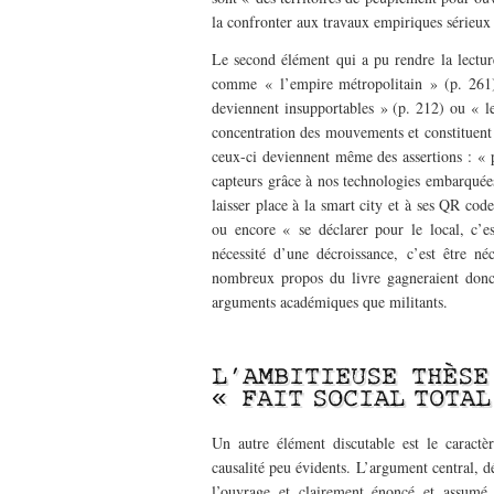
la confronter aux travaux empiriques sérieux
Le second élément qui a pu rendre la lectur
comme « l’empire métropolitain » (p. 261), 
deviennent insupportables » (p. 212) ou « l
concentration des mouvements et constituent 
ceux-ci deviennent même des assertions : « 
capteurs grâce à nos technologies embarquées,
laisser place à la smart city et à ses QR code
ou encore « se déclarer pour le local, c’est
nécessité d’une décroissance, c’est être n
nombreux propos du livre gagneraient donc 
arguments académiques que militants.
–
L’AMBITIEUSE THÈSE
« FAIT SOCIAL TOTAL
Un autre élément discutable est le caractèr
causalité peu évidents. L’argument central, dé
l’ouvrage et clairement énoncé et assumé, 