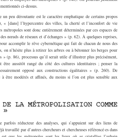
 mentionnés ci-dessus.
e un peu déroutante est le caractère emphatique de certains propos
« [dans] l’hypercentre des villes, la cherté et l’inconfort de vie
es métropoles sont donc entièrement déterminées par ces espaces de
des nœuds de réseaux et d’échanges » (p. 62). À quelques reprises,
pour accomplir le rêve cybernétique qui fait de chacun de nous des
 on n’hésite plus à retirer les arbres ou à bétonner les berges pour
s » (p. 86), processus qu’il serait utile d’illustrer plus précisément,
 être aussitôt rangé du côté des cultures identitaires ; penser la
écessairement opposé aux constructions égalitaires » (p. 260). De
à être modérés et affinés, du moins si l’on est plus sensible aux
 DE LA MÉTROPOLISATION COMME
 »
e parfois réducteur des analyses, qui s’appuient sur des liens de
jà travaillé par d’autres chercheurs et chercheuses référencé·es dans
est que les métropoles sont les lieux où se cristallise l’urbain