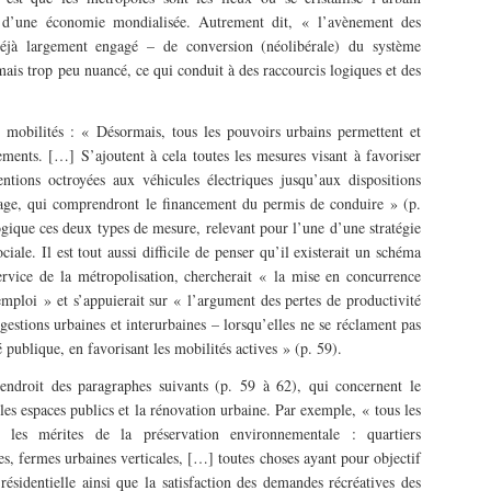
 d’une économie mondialisée. Autrement dit, « l’avènement des
éjà largement engagé – de conversion (néolibérale) du système
 mais trop peu nuancé, ce qui conduit à des raccourcis logiques et des
 mobilités : « Désormais, tous les pouvoirs urbains permettent et
ments. […] S’ajoutent à cela toutes les mesures visant à favoriser
ntions octroyées aux véhicules électriques jusqu’aux dispositions
ssage, qui comprendront le financement du permis de conduire » (p.
ogique ces deux types de mesure, relevant pour l’une d’une stratégie
ciale. Il est tout aussi difficile de penser qu’il existerait un schéma
service de la métropolisation, chercherait « la mise en concurrence
emploi » et s’appuierait sur « l’argument des pertes de productivité
estions urbaines et interurbaines – lorsqu’elles ne se réclament pas
 publique, en favorisant les mobilités actives » (p. 59).
’endroit des paragraphes suivants (p. 59 à 62), qui concernent le
es espaces publics et la rénovation urbaine. Par exemple, « tous les
 les mérites de la préservation environnementale : quartiers
s, fermes urbaines verticales, […] toutes choses ayant pour objectif
é résidentielle ainsi que la satisfaction des demandes récréatives des