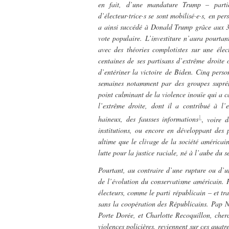
en fait, d’une mandature Trump – parti
d’électeur·trice·s se sont mobilisé·e·s, en 
a ainsi succédé à Donald Trump grâce aux 30
vote populaire. L’investiture n’aura pourtant
avec des théories complotistes sur une éle
centaines de ses partisans d’extrême droite 
d’entériner la victoire de Biden. Cinq person
semaines notamment par des groupes supréma
point culminant de la violence inouïe qui a 
l’extrême droite, dont il a contribué à l
1
haineux, des fausses informations
,
voire de
institutions, ou encore en développant des 
ultime que le clivage de la société américa
lutte pour la justice raciale, né à l’aube d
Pourtant, au contraire d’une rupture ou d’un
de l’évolution du conservatisme américain. P
électeurs, comme le parti républicain – et tr
sans la coopération des Républicains. Pap Nd
Porte Dorée, et Charlotte Recoquillon, cherch
violences policières, reviennent sur ces quat