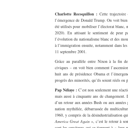
–
Charlotte Recoquillon :
Cette trajectoir
l’émergence de Donald Trump. On voit bien que
été utilisés pour mobiliser l’électorat blanc
2020). En attisant le sentiment de peur pa
l’évolution du nationalisme blanc et des mou
à l’immigration ensuite, notamment dans les 
11 septembre 2001.
Grâce au parallèle entre Nixon à la fin 
civiques – on voit bien comment l’ascensio
huit ans de présidence Obama et l’émergen
progrès des minorités, qu’ils soient réels ou p
Pap Ndiaye :
C’est non seulement une réacti
mais aussi à cinquante ans de changement. 
d’un retour aux années Bush ou aux années 
nation mythifiée, débarrassée du multicult
1960, y compris de la désindustrialisation q
America Great Again
», c’est le retour à s
sont les serviteurs qui se tiennent à « leur