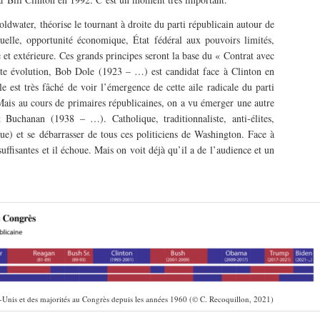
ldwater, théorise le tournant à droite du parti républicain autour de
duelle, opportunité économique, État fédéral aux pouvoirs limités,
re et extérieure. Ces grands principes seront la base du « Contrat avec
tte évolution, Bob Dole (1923 – …) est candidat face à Clinton en
 est très fâché de voir l’émergence de cette aile radicale du parti
 Mais au cours de primaires républicaines, on a vu émerger une autre
 Buchanan (1938 – …). Catholique, traditionnaliste, anti-élites,
ue) et se débarrasser de tous ces politiciens de Washington. Face à
uffisantes et il échoue. Mais on voit déjà qu’il a de l’audience et un
s-Unis et des majorités au Congrès depuis les années 1960 (© C. Recoquillon, 2021)