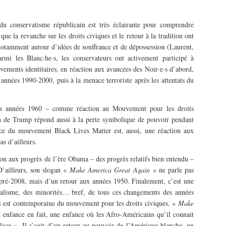
e du conservatisme républicain est très éclairante pour comprendre
 la revanche sur les droits civiques et le retour à la tradition ont
, notamment autour d’idées de souffrance et de dépossession (Laurent,
rmi les Blanc·he·s, les conservateurs ont activement participé à
vements identitaires, en réaction aux avancées des Noir·e·s d’abord,
années 1990-2000, puis à la menace terroriste après les attentats du
des années 1960 – comme réaction au Mouvement pour les droits
n de Trump répond aussi à la perte symbolique de pouvoir pendant
ce du mouvement Black Lives Matter est, aussi, une réaction aux
as d’ailleurs.
on aux progrès de l’ère Obama – des progrès relatifs bien entendu –
D’ailleurs, son slogan «
Make America Great Again
» ne parle pas
pré-2008, mais d’un retour aux années 1950. Finalement, c’est une
uralisme, des minorités… bref, de tous ces changements des années
ui est contemporaine du mouvement pour les droits civiques. «
Make
on enfance en fait, une enfance où les Afro-Américains qu’il connait
 place ». Il s’agit d’un retour au pouvoir de l’Amérique blanche, un