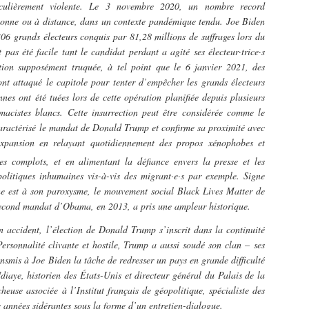
culièrement violente. Le 3 novembre 2020, un nombre record
personne ou à distance, dans un contexte pandémique tendu. Joe Biden
6 grands électeurs conquis par 81,28 millions de suffrages lors du
 pas été facile tant le candidat perdant a agité ses électeur·trice·s
ction supposément truquée, à tel point que le 6 janvier 2021, des
ont attaqué le capitole pour tenter d’empêcher les grands électeurs
nes ont été tuées lors de cette opération planifiée depuis plusieurs
cistes blancs. Cette insurrection peut être considérée comme le
caractérisé le mandat de Donald Trump et confirme sa proximité avec
’expansion en relayant quotidiennement des propos xénophobes et
s complots, et en alimentant la défiance envers la presse et les
politiques inhumaines vis-à-vis des migrant·e·s par exemple. Signe
ine est à son paroxysme, le mouvement social Black Lives Matter de
u second mandat d’Obama, en 2013, a pris une ampleur historique.
 accident, l’élection de Donald Trump s’inscrit dans la continuité
ersonnalité clivante et hostile, Trump a aussi soudé son clan – ses
ansmis à Joe Biden la tâche de redresser un pays en grande difficulté
iaye, historien des États-Unis et directeur général du Palais de la
euse associée à l’Institut français de géopolitique, spécialiste des
re années sidérantes sous la forme d’un entretien-dialogue.