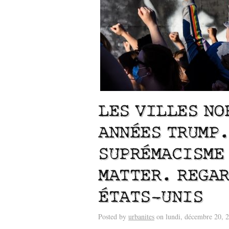
LES VILLES NO
ANNÉES TRUMP
SUPRÉMACISME 
Lu /
Sous le feu du nu
énergie des data cente
MATTER. REGAR
ÉTATS-UNIS
Posted by
urbanites
on lundi, décembre 20, 