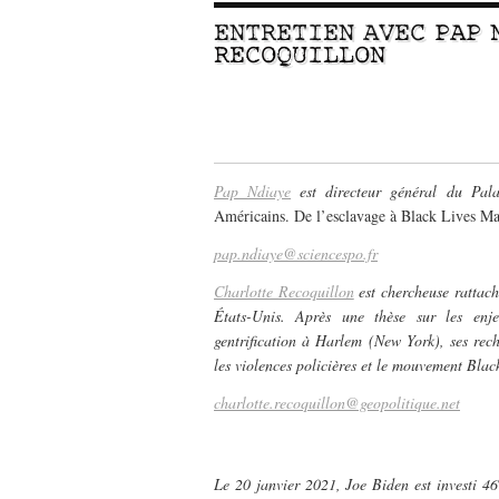
ENTRETIEN AVEC
PAP 
RECOQUILLON
–
Pap Ndiaye
est directeur général du Pala
Américains. De l’esclavage à Black Lives Ma
pap.ndiaye@sciencespo.fr
Charlotte Recoquillon
est chercheuse rattaché
États-Unis. Après une thèse sur les enje
gentrification à Harlem (New York), ses rech
les violences policières et le mouvement Blac
charlotte.recoquillon@geopolitique.net
–
Le 20 janvier 2021, Joe Biden est investi 46