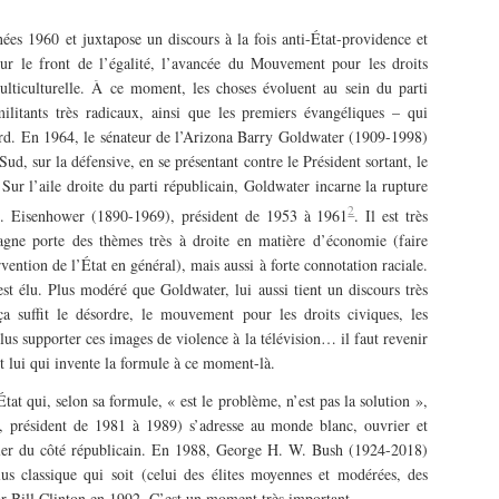
es 1960 et juxtapose un discours à la fois anti-État-providence et
 sur le front de l’égalité, l’avancée du Mouvement pour les droits
ulticulturelle. À ce moment, les choses évoluent au sein du parti
ilitants très radicaux, ainsi que les premiers évangéliques – qui
ard. En 1964, le sénateur de l’Arizona Barry Goldwater (1909-1998)
Sud, sur la défensive, en se présentant contre le Président sortant, le
r l’aile droite du parti républicain, Goldwater incarne la rupture
2
. Eisenhower (1890-1969), président de 1953 à 1961
. Il est très
gne porte des thèmes très à droite en matière d’économie (faire
vention de l’État en général), mais aussi à forte connotation raciale.
t élu. Plus modéré que Goldwater, lui aussi tient un discours très
ça suffit le désordre, le mouvement pour les droits civiques, les
s supporter ces images de violence à la télévision… il faut revenir
est lui qui invente la formule à ce moment-là.
État qui, selon sa formule, « est le problème, n’est pas la solution »,
président de 1981 à 1989) s’adresse au monde blanc, ouvrier et
uler du côté républicain. En 1988, George H. W. Bush (1924-2018)
plus classique qui soit (celui des élites moyennes et modérées, des
r Bill Clinton en 1992. C’est un moment très important.