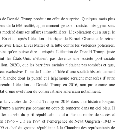
n de Donald Trump produit un effet de surprise. Quelques mois plus
enu de la télé-réalité, apparemment grossier, raciste, misogyne, sans
 modéré dans ses affaires immobilières. L’explication qui a surgi le
. En effet, après l’élection historique de Barack Obama et le retour
ic avec Black Lives Matter et la lutte contre les violences policières,
moins qu’on puisse dire – crispée. L’élection de Donald Trump, juste
t les États-Unis n’étaient pas devenus une société post-raciale
lon, 2020), que les barrières raciales n’étaient pas tombées et que,
idées exclusives l’une de l’autre : l’idée d’une société historiquement
on blanche dont la pureté et l’hégémonie seraient menacées d’autre
mprendre l’élection de Donald Trump en 2016, non pas comme une
ltat d’une évolution du conservatisme américain notamment.
re la victoire de Donald Trump en 2016 dans une histoire longue,
 Trump n’arrive pas comme un coup de tonnerre dans un ciel bleu. Il
itier au sein du parti républicain – qui a plus ou moins de succès et
linton (1946 – …) en 1994 et l’émergence de Newt Gingrich (1943 –
9 et chef du groupe républicain à la Chambre des représentants de