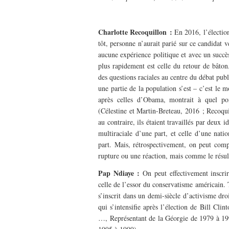
–
Charlotte Recoquillon :
En 2016, l’électio
tôt, personne n’aurait parié sur ce candidat v
aucune expérience politique et avec un succès
plus rapidement est celle du retour de bâton
des questions raciales au centre du débat publ
une partie de la population s’est – c’est le 
après celles d’Obama, montrait à quel poin
(Célestine et Martin-Breteau, 2016 ; Recoquil
au contraire, ils étaient travaillés par deux 
multiraciale d’une part, et celle d’une nati
part. Mais, rétrospectivement, on peut co
rupture ou une réaction, mais comme le résu
Pap Ndiaye :
On peut effectivement inscri
celle de l’essor du conservatisme américain.
s’inscrit dans un demi-siècle d’activisme dro
qui s’intensifie après l’élection de Bill C
…, Représentant de la Géorgie de 1979 à 199