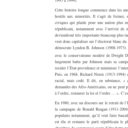
1995 à 1999).
Cette histoire longue commence dans les anné
hostile aux minorités. Il s’agit de freiner,
civiques qui plaide pour une nation plus m
républicain, notamment avec l’arrivée de m
deviendront très importants beaucoup plus t
veut donc capitaliser sur l’électorat blanc du 
démocrate Lyndon B. Johnson (1908-1973). Su
avec le conservatisme modéré de Dwight D
largement battu par Johnson mais sa campa
reculer l’État-providence et minimiser l’inter
Puis, en 1968, Richard Nixon (1913-1994) es
racial, mais codé. Il dit, en substance, « 
demandes des Afro-Américains, on ne peut plu
à l’ordre, restaurer la loi et l’ordre … ». C’
En 1980, avec un discours sur le retrait de l’
la campagne de Ronald Reagan (1911-2004, 
populaire notamment, qu’il veut faire basc
est élu et restaure le parti républicain le 
chambres de commerce) avant d’être battu pa