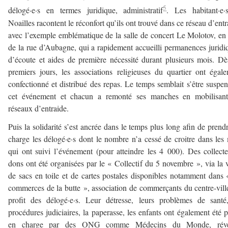
5
délogé·e·s en termes juridique, administratif
. Les habitant·e·
Noailles racontent le réconfort qu’ils ont trouvé dans ce réseau d’entr
avec l’exemple emblématique de la salle de concert Le Molotov, en
de la rue d’Aubagne, qui a rapidement accueilli permanences juridi
d’écoute et aides de première nécessité durant plusieurs mois. Dè
premiers jours, les associations religieuses du quartier ont égal
confectionné et distribué des repas. Le temps semblait s’être suspe
cet événement et chacun a remonté ses manches en mobilisant
réseaux d’entraide.
Puis la solidarité s’est ancrée dans le temps plus long afin de prend
charge les délogé·e·s dont le nombre n’a cessé de croitre dans les
qui ont suivi l’événement (pour atteindre les 4 000). Des collect
dons ont été organisées par le « Collectif du 5 novembre », via la 
de sacs en toile et de cartes postales disponibles notamment dans 
commerces de la butte », association de commerçants du centre-vill
profit des délogé·e·s. Leur détresse, leurs problèmes de santé
procédures judiciaires, la paperasse, les enfants ont également été p
en charge par des ONG comme Médecins du Monde, révé