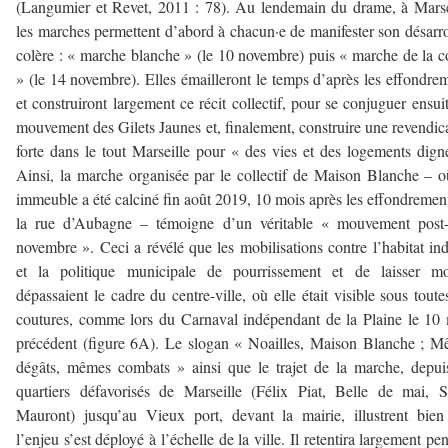
(Langumier et Revet, 2011 : 78). Au lendemain du drame, à Marse
les marches permettent d’abord à chacun·e de manifester son désarro
colère : « marche blanche » (le 10 novembre) puis « marche de la c
» (le 14 novembre). Elles émailleront le temps d’après les effondre
et construiront largement ce récit collectif, pour se conjuguer ensui
mouvement des Gilets Jaunes et, finalement, construire une revendic
forte dans le tout Marseille pour « des vies et des logements dign
Ainsi, la marche organisée par le collectif de Maison Blanche – 
immeuble a été calciné fin août 2019, 10 mois après les effondremen
la rue d’Aubagne – témoigne d’un véritable « mouvement post-
novembre ». Ceci a révélé que les mobilisations contre l’habitat in
et la politique municipale de pourrissement et de laisser mou
dépassaient le cadre du centre-ville, où elle était visible sous toute
coutures, comme lors du Carnaval indépendant de la Plaine le 10
précédent (figure 6A). Le slogan « Noailles, Maison Blanche ; 
dégâts, mêmes combats » ainsi que le trajet de la marche, depui
quartiers défavorisés de Marseille (Félix Piat, Belle de mai, S
Mauront) jusqu’au Vieux port, devant la mairie, illustrent bie
l’enjeu s’est déployé à l’échelle de la ville. Il retentira largement pe