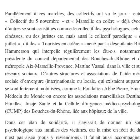
–
Parallèlement à ces marches, des collectifs ont vu le jour : out
« Collectif du 5 novembre » et « Marseille en colère » déjà évo
d’autres se sont constitués comme le collectif des psychologues, celu
cinéastes, ou des juristes etc. mais aussi le collectif parodique «
juillet », dit des « Touristes en colère » mené par la désopilante Br
Hammerson qui interpelle régulièrement les élu·e·s, notammen
présidente du conseil départemental des Bouches-du-Rhône et d
métropole Aix-Marseille-Provence, Martine Vassal, dans la ville et su
réseaux sociaux. D’autres structures et associations de l’aide mé
sociale d’envergure (inter)nationale ou locale, qui existaient aupara
se sont fortement mobilisées, comme la Fondation Abbé Pierre, Em
Médecin du Monde ou encore les associations marseillaises Destin
Familles, Imaje Santé et la Cellule d’urgence médico-psycholo
(CUMP) des Bouches-du-Rhône, liée aux hôpitaux de la ville.
Dans cet élan de solidarité, il s’agissait de donner un sou
psychologique aux familles des victimes, car la mise en récit du 
n’est pas aisée (nous y reviendrons). Il fallait aussi accompagne