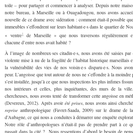
toile – pour partager et commencer à analyser. Depuis notre mais
notre bureau, à Marseille ou à Ouagadougou, nous avons accueil
nouvelle de ce drame avec sidération : comment était-il possible qu
immeubles s’effondrent sur leurs habitant·e·s dans le quartier de Noa
1
« ventre
de Marseille » que nous traversons régulièrement e
chacune d’entre nous avait habité ?
À l’image de nombreux·ses citadin·e·s, nous avons été saisies par 
violente mise à nu de la fragilité de l’habitat historique marseillais e
la vulnérabilité des vies de nos voisin·e·s disparu·e·s. Nous avo
peur. L’angoisse que tout autour de nous ne s’effondre à la moindre 
s’est installée, jusqu’à ce que nous inspections les plus infimes fissur
nos intérieurs et celles, plus inquiétantes, des murs de la vill
chercheuses, nous avons tenté de transformer cette angoisse en mé
(Devereux, 2012). Après avoir
été prises
, nous avons ainsi cherch
reprise
anthropologique (Favret-Saada, 2009) sur le drame de l
d’Aubagne, ce qui nous a conduites à démarrer une enquête explorat
Notre rôle d’anthropologues n’était-il pas de prendre part à ce q
passait dans la cité ? Nous ressentions d’abord le besoin de pens