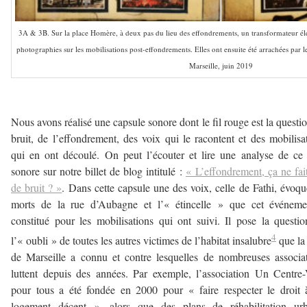
3A & 3B. Sur la place Homère, à deux pas du lieu des effondrements, un transformateur éle
photographies sur les mobilisations post-effondrements. Elles ont ensuite été arrachées par les
Marseille, juin 2019
–
Nous avons réalisé une capsule sonore dont le fil rouge est la questi
bruit, de l’effondrement, des voix qui le racontent et des mobilisa
qui en ont découlé. On peut l’écouter et lire une analyse de ce 
sonore sur notre billet de blog intitulé :
« L’effondrement, ça ne fai
de bruit ? »
. Dans cette capsule une des voix, celle de Fathi, évoqu
morts de la rue d’Aubagne et l’« étincelle » que cet événeme
constitué pour les mobilisations qui ont suivi. Il pose la questi
4
l’« oubli » de toutes les autres victimes de l’habitat insalubre
que la 
de Marseille a connu et contre lesquelles de nombreuses associa
luttent depuis des années. Par exemple, l’association Un Centre-
pour tous a été fondée en 2000 pour « faire respecter le droit
logement décent », alors que des plans de réhabilitation urb