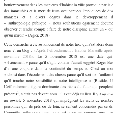
bouleversement dans les manières d’habiter la ville provoqué par la 
des immeubles et la mort de leurs occupant·e·s. Impliquées de div
manières et à divers degrés dans le développement d
« anthropologie publique », nous souhaitions également docume
observer et rendre compte : faire de notre discipline autant un « ou
qu’un miroir » (Agier, 2018).
Cette démarche a été au fondement de notre trio, qui s’est alors don
nom et un blog :
« Après l’effondrement : Habiter Marseille après
novembre 2018 »
. Le 5 novembre 2018 est une date qui 
« événement » parce qu’il s’agit, comme l’aurait suggéré Roger Bas
d’« une coupure dans la continuité du temps ». C’est un mo
« choisi dans l’écoulement des choses parce qu’il sort de l’uniformi
qu’il touche notre sensibilité et notre intelligence » (Bastide, 1
L’effondrement, figure dominante des récits du futur qui peuplen
2
présents
, n’était pas devant nous : il avait déjà eu lieu. Il y a
un ava
un après
le 5 novembre 2018 qui imprègnent les récits de nombr
personnes qui, de près ou de loin, se sentent concernées par ce d
L’enquête anthropologique nous est apparue comme une man