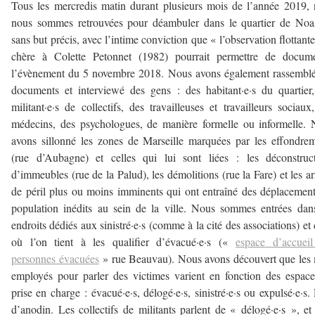
Tous les mercredis matin durant plusieurs mois de l’année 2019,
nous sommes retrouvées pour déambuler dans le quartier de Noai
sans but précis, avec l’intime conviction que « l’observation flottante
chère à Colette Petonnet (1982) pourrait permettre de docume
l’évènement du 5 novembre 2018. Nous avons également rassembl
documents et interviewé des gens : des habitant·e·s du quartier
militant·e·s de collectifs, des travailleuses et travailleurs sociaux
médecins, des psychologues, de manière formelle ou informelle.
avons sillonné les zones de Marseille marquées par les effondre
(rue d’Aubagne) et celles qui lui sont liées : les déconstruc
d’immeubles (rue de la Palud), les démolitions (rue la Fare) et les ar
de péril plus ou moins imminents qui ont entraîné des déplacemen
population inédits au sein de la ville. Nous sommes entrées dan
endroits dédiés aux sinistré·e·s (comme à la cité des associations) et
où l’on tient à les qualifier d’évacué·e·s («
espace d’accueil
personnes évacuées
» rue Beauvau). Nous avons découvert que les
employés pour parler des victimes varient en fonction des espac
prise en charge : évacué·e·s, délogé·e·s, sinistré·e·s ou expulsé·e·s.
d’anodin. Les collectifs de militants parlent de « délogé·e·s », et