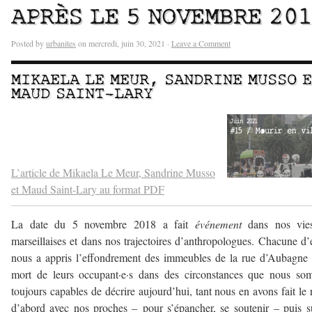
APRÈS LE 5 NOVEMBRE 20
Posted by
urbanites
on mercredi, juin 30, 2021 ·
Leave a Comment
MIKAELA LE MEUR
,
SANDRINE MUSSO
E
MAUD SAINT-LARY
–
–
L’article de Mikaela Le Meur, Sandrine Musso
et Maud Saint-Lary au format PDF
La date du 5 novembre 2018 a fait
événement
dans nos vie
marseillaises et dans nos trajectoires d’anthropologues. Chacune d’
nous a appris l’effondrement des immeubles de la rue d’Aubagne 
mort de leurs occupant·e·s dans des circonstances que nous so
toujours capables de décrire aujourd’hui, tant nous en avons fait le r
d’abord avec nos proches – pour s’épancher, se soutenir – puis s