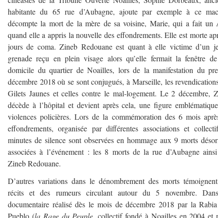
habitante du 65 rue d’Aubagne, ajoute par exemple à ce mac
décompte la mort de la mère de sa voisine, Marie, qui a fait u
quand elle a appris la nouvelle des effondrements. Elle est morte ap
jours de coma. Zineb Redouane est quant à elle victime d’un j
grenade reçu en plein visage alors qu’elle fermait la fenêtre d
domicile du quartier de Noailles, lors de la manifestation du pr
décembre 2018 où se sont conjugués, à Marseille, les revendication
Gilets Jaunes et celles contre le mal-logement. Le 2 décembre, 
décède à l’hôpital et devient après cela, une figure emblématiqu
violences policières. Lors de la commémoration des 6 mois aprè
effondrements, organisée par différentes associations et collecti
minutes de silence sont observées en hommage aux 9 morts déso
associées à l’événement : les 8 morts de la rue d’Aubagne ains
Zineb Redouane.
D’autres variations dans le dénombrement des morts témoignent
récits et des rumeurs circulant autour du 5 novembre. Dan
documentaire réalisé dès le mois de décembre 2018 par la Rabi
Pueblo (
la Rage du Peuple
, collectif fondé à Noailles en 2004 et 