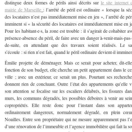
distingue deux formes de périls ainsi décrits sur
le site internet 
mairie de Marseille
: l’arrêté de péril est ordinaire « lorsque la séc
des locataires n’est pas immédiatement mise en jeu », l’arrêté de péri
imminent si « la sécurité des locataires est immédiatement mise en j
Pour les habitant·e·s, la zone est trouble : il s’agirait de cohabiter av
présence-absence du péril, de faire avec un danger à-venir-mais-pas-
de-suite, en attendant que des travaux soient réalisés. Le sa
s’écoule : si rien n’est fait, quand le péril ordinaire devient-il immine
Émilie projette de déménager. Mais ce serait pour acheter, dit-ell
fonction de son budget, elle cherche un petit appartement dans le ce
ville ; avec un extérieur, ce serait un plus. Pourtant ses recherch
donnent rien de concluant. Outre l’état des appartements qu’elle vi
son attention se focalise sur les escaliers délabrés, les fissures dan
murs, les communs dégradés, les possibles déboires à venir au sei
copropriétés. Elle reste donc pour l’instant dans son apparte
ordinairement dangereux, normalement dégradé, en plein cœu
Noailles. Entre son propriétaire qui ne mesure apparemment pas l’
d’une rénovation de l’immeuble et l’agence immobilière qui fait la s