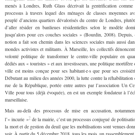
menés à Londres, Ruth Glass décrivait la gentrification comme
processus à travers lequel des ménages de classes moyennes av
peuplé d’anciens quartiers dévalorisés du centre de Londres, plutô
d’aller résider en banlieues résidentielles selon le modèle dom
jusqu’alors pour ces couches sociales » (Bourdin, 2008). Depuis, 
notion a fait son chemin dans les sciences sociales mais aussi dan
mondes activistes et militants. À Marseille, les collectifs dénoncen
volonté politique de transformer le centre-ville populaire en quar
dédiés aux « touristes » et aux investisseurs, une politique mortifère 
ville est moins conçue pour ses habitant·e·s que pour ses croisiéri
Débutant au milieu des années 2000, la lutte contre la réhabilitation 
rue de la République, portée entre autres par l’association Un Ce
Ville pour tous (déjà évoquée), en est un exemple fondateur à l’éc
marseillaise.
Mais au-delà des processus de mise en accusation, notammen
7
l’« incurie »
de la mairie, c’est un processus conjugué de politisati
la mort et de gestion du deuil que les mobilisations sont venues don
voir. À partir du 5 décembre 2018, tous les mois, un rassemblement