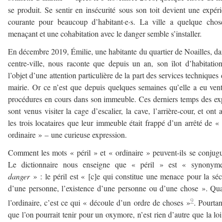
se produit. Se sentir en insécurité sous son toit devient une expér
courante pour beaucoup d’habitant·e·s. La ville a quelque cho
menaçant et une cohabitation avec le danger semble s’installer.
En décembre 2019, Émilie, une habitante du quartier de Noailles, da
centre-ville, nous raconte que depuis un an, son îlot d’habitation
l’objet d’une attention particulière de la part des services techniques 
mairie. Or ce n’est que depuis quelques semaines qu’elle a eu ven
procédures en cours dans son immeuble. Ces derniers temps des ex
sont venus visiter la cage d’escalier, la cave, l’arrière-cour, et ont a
les trois locataires que leur immeuble était frappé d’un arrêté de « 
ordinaire » – une curieuse expression.
Comment les mots « péril » et « ordinaire » peuvent-ils se conjug
Le dictionnaire nous enseigne que « péril » est « synonym
danger
» : le péril est « [c]e qui constitue une menace pour la séc
d’une personne, l’existence d’une personne ou d’une chose ». Qu
9
l’ordinaire, c’est ce qui « découle d’un ordre de choses »
. Pourtan
que l’on pourrait tenir pour un oxymore, n’est rien d’autre que la loi