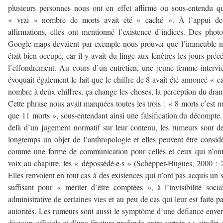
plusieurs personnes nous ont en effet affirmé ou sous-entendu q
« vrai » nombre de morts avait été « caché ». À l’appui de
affirmations, elles ont mentionné l’existence d’indices. Des phot
Google maps devaient par exemple nous prouver que l’immeuble 
était bien occupé, car il y avait du linge aux fenêtres les jours préc
l’effondrement. Au cours d’un entretien, une jeune femme interv
évoquait également le fait que le chiffre de 8 avait été annoncé « c
nombre à deux chiffres, ça change les choses, la perception du dra
Cette phrase nous avait marquées toutes les trois : « 8 morts c’est 
que 11 morts », sous-entendant ainsi une falsification du décompte
delà d’un jugement normatif sur leur contenu, les rumeurs sont d
longtemps un objet de l’anthropologie et elles peuvent être consid
comme une forme de communication pour celles et ceux qui n’on
voix au chapitre, les « dépossédé·e·s » (Schepper-Hugues, 2000 : 
Elles renvoient en tout cas à des existences qui n’ont pas acquis un s
suffisant pour « mériter d’être comptées », à l’invisibilité socia
administrative de certaines vies et au peu de cas qui leur est faite pa
autorités. Les rumeurs sont aussi le symptôme d’une défiance enver
discours officiels et d’une fracture profonde entre certain·e·s citadin·e