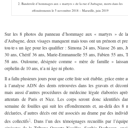
2. Banderole d’hommages aux « martyrs » de la rue d’Aubagne, morts dans les
effondrements le 5 novembre 2018 – Marseille, juin 2019
–
Sur les 8 photos du panneau d’hommage aux « martyrs » de la
d’Aubagne, deux visages manquent mais tous ont un prénom et pr
tou·te·s un âge pour les qualifier : Simona 24 ans, Niasse 26 ans, J
30 ans, Chérif 36 ans, Marie-Emmanuelle 55 ans, Fabien 55 ans, 
58 ans. Ouloume, désignée comme « mère de famille » laissan
orphelin de 10 ans, n’a ni âge ni photo.
Il a fallu plusieurs jours pour que cette liste soit établie, grâce entre a
à l’analyse ADN des dents retrouvées dans les gravats et décom
mais aussi d’autres procédures de médecine légale élaborées aprè
attentats de Paris et Nice. Les corps seront donc identifiés da
semaine de fouilles qui suit les effondrements et, au-delà des 8 
déclarées, d’autres décès ont été associés au drame par des individ
3
des collectifs
. Dans l’un des témoignages recueillis par l’équip
cinéastes de la Tribune Ouverte Noailles, Sophie Dorbeaux, anc