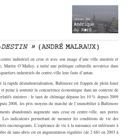
-DESTIN »
(ANDRÉ MALRAUX)
entre industriel en crise et avec son image d’une ville sinistrée et
 Martin O’Malley, a initié une politique culturelle novatrice dans
uartiers industriels du centre-ville leur faste d’antan.
la rapide désindustrialisation, Baltimore est frappée de plein fouet
et peine à soutenir la concurrence économique dans un contexte de
erlatifs sinistres : le taux de chômage dépasse les 10 % depuis 2009
epuis 2008, les prix moyens du marché de l’immobilier à Baltimore
ents abandonnés augmente sans cesse en centre-ville, aux portes
Les indicateurs permettant de mesurer les conditions de vie des
très encourageants. L’espérance de vie à la naissance est inférieure à
bre de sans-abris est en augmentation régulière (de 2 681 en 2003 à