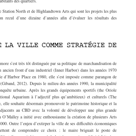
bitants des quartiers.
e Station North et de Highlandtown Arts qui sont les projets les plus
n recul d’une dizaine d’années afin d’évaluer les résultats des
E LA VILLE COMME STRATÉGIE DE
ore s’est très tôt distinguée par sa politique de marchandisation de
on ancien front d’eau industriel (Inner Harbor) dans les années 1970
lle d’Harbor Place en 1980, elle s’est imposée comme parangon de
(Giband, 2012). Depuis le milieu des années 1990, la municipalité
conquête urbaine. Après les grands équipements sportifs (the Oriole
tional Aquarium à l’adjectif plus qu’ambitieux) et culturels (The
 elle souhaite désormais promouvoir le patrimoine historique et la
s adjacents au CBD avec la volonté de développer une plus grande
 O’Malley a initié avec enthousiasme la création de plusieurs Arts
000. Outre l’enjeu d’extirper la ville de ses difficultés économiques
mettent de comprendre ce choix : le maire briguait le poste de