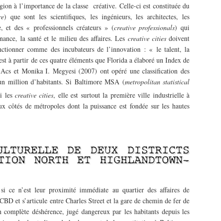
on à l’importance de la classe créative. Celle-ci est constituée du
re
) que sont les scientifiques, les ingénieurs, les architectes, les
e, et des « professionnels créateurs » (
creative professionals
) qui
inance, la santé et le milieu des affaires. Les
creative cities
doivent
nctionner comme des incubateurs de l’innovation : « le talent, la
C’est à partir de ces quatre éléments que Florida a élaboré un Index de
. Acs et Monika I. Megyesi (2007) ont opéré une classification des
un million d’habitants. Si Baltimore MSA (
metropolitan statistical
i les
creative cities
, elle est surtout la première ville industrielle à
ux côtés de métropoles dont la puissance est fondée sur les hautes
ULTURELLE DE DEUX DISTRICTS
TION NORTH ET HIGHLANDTOWN-
i ce n’est leur proximité immédiate au quartier des affaires de
CBD et s’articule entre Charles Street et la gare de chemin de fer de
n complète déshérence, jugé dangereux par les habitants depuis les