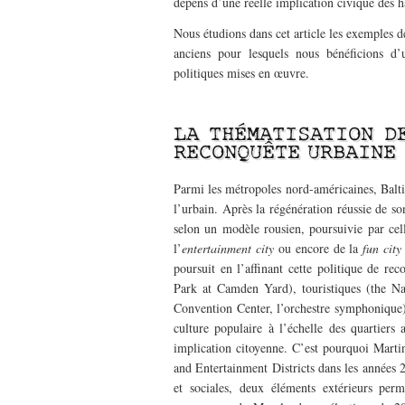
dépens d’une réelle implication civique des ha
Nous étudions dans cet article les exemples d
anciens pour lesquels nous bénéficions d’u
politiques mises en œuvre.
———————————-
LA THÉMATISATION D
RECONQUÊTE URBAINE
Parmi les métropoles nord-américaines, Baltim
l’urbain. Après la régénération réussie de s
selon un modèle rousien, poursuivie par ce
l’
entertainment city
ou encore de la
fun city
poursuit en l’affinant cette politique de re
Park at Camden Yard), touristiques (the Na
Convention Center, l’orchestre symphonique),
culture populaire à l’échelle des quartier
implication citoyenne. C’est pourquoi Martin
and Entertainment Districts dans les années 2
et sociales, deux éléments extérieurs per