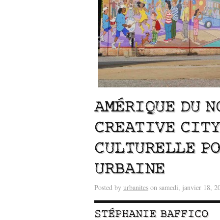
AMÉRIQUE DU N
CREATIVE CITY
CULTURELLE PO
Lu /
Sous le feu du nu
énergie des data cente
URBAINE
Posted by
urbanites
on samedi, janvier 18, 2
STÉPHANIE BAFFICO