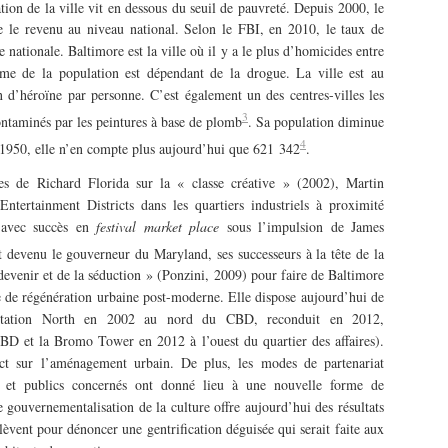
ion de la ville vit en dessous du seuil de pauvreté. Depuis 2000, le
le revenu au niveau national. Selon le FBI, en 2010, le taux de
e nationale. Baltimore est la ville où il y a le plus d’homicides entre
me de la population est dépendant de la drogue. La ville est au
d’héroïne par personne. C’est également un des centres-villes les
3
ntaminés par les peintures à base de plomb
. Sa population diminue
4
 1950, elle n’en compte plus aujourd’hui que 621 342
.
ies de Richard Florida sur la « classe créative » (2002), Martin
tertainment Districts dans les quartiers industriels à proximité
 avec succès en
festival market place
sous l’impulsion de James
 devenu le gouverneur du Maryland, ses successeurs à la tête de la
devenir et de la séduction » (Ponzini, 2009) pour faire de Baltimore
 de régénération urbaine post-moderne. Elle dispose aujourd’hui de
 (Station North en 2002 au nord du CBD, reconduit en 2012,
D et la Bromo Tower en 2012 à l’ouest du quartier des affaires).
ect sur l’aménagement urbain. De plus, les modes de partenariat
vés et publics concernés ont donné lieu à une nouvelle forme de
 gouvernementalisation de la culture offre aujourd’hui des résultats
lèvent pour dénoncer une gentrification déguisée qui serait faite aux