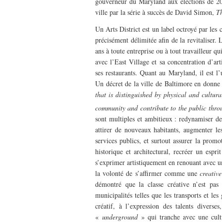
gouverneur du Maryland aux élections de 2006
ville par la série à succès de David Simon,
T
Un Arts District est un label octroyé par les
précisément délimitée afin de la revitaliser. 
ans à toute entreprise ou à tout travailleur q
avec l’East Village et sa concentration d’ar
ses restaurants. Quant au Maryland, il est l
Un décret de la ville de Baltimore en donne 
that is distinguished by physical and cultura
community and contribute to the public throu
sont multiples et ambitieux : redynamiser de
attirer de nouveaux habitants, augmenter les
services publics, et surtout assurer la prom
historique et architectural, recréer un esp
s’exprimer artistiquement en renouant avec un 
la volonté de s’affirmer comme une
creative
démontré que la classe créative n’est pas a
municipalités telles que les transports et les
créatif, à l’expression des talents diverse
«
underground
» qui tranche avec une cultu