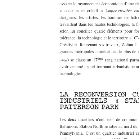
associe le rayonnement économique d’une régi
« cœur super créatif » (
super-creative co
designers, les artistes, les hommes de lettr
travaillent dans les hautes technologies, la f
selon lui concilier quatre éléments pour fo
tolérance, la technologie et le territoire ». 
Créativité. Reprenant ses travaux, Zoltan J
grandes métropoles américaines de plus de 
ème
area
) se classe au 17
rang national parm
avoir entamé un tel tournant urbanistique a
technologies.
——————————————-
LA RECONVERSION C
INDUSTRIELS : STA
PATTERSON PARK
Les deux quartiers n’ont rien de commun s
Baltimore. Station North se situe au nord du 
Pennsylvania. C’est un quartier industriel e