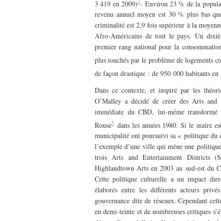
2
3 419 en 2009)
. Environ 23 % de la populat
revenu annuel moyen est 30 % plus bas que 
criminalité est 2,9 fois supérieur à la moyenn
Afro-Américains de tout le pays. Un dixiè
premier rang national pour la consommation 
plus touchés par le problème de logements co
de façon drastique : de 950 000 habitants en
Dans ce contexte, et inspiré par les théor
O’Malley a décidé de créer des Arts and En
immédiate du CBD, lui-même transformé
5
Rouse
dans les années 1980. Si le maire est
municipalité ont poursuivi sa « politique du 
l’exemple d’une ville qui mène une politique
trois Arts and Entertainment Districts
Highlandtown Arts en 2003 au sud-est du CB
Cette politique culturelle a un impact dir
élaborés entre les différents acteurs pri
gouvernance dite de réseaux. Cependant cette
en demi-teinte et de nombreuses critiques s’é