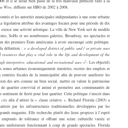
 et il se serait bien passé de la très mauvaise publicité faite à sa
he Wire
, diffusée sur HBO de 2002 à 2008.
 comtés et les autorités municipales indépendantes à une zone urbaine
La législation attribue des avantages fiscaux pour une période de dix
ui exerce une activité artistique. La ville de New York sert de modèle
tistes, SoHo et ses nombreuses galeries, Broadway, ses spectacles et
’un des premiers États américains à avoir encouragé cette politique.
la définition :
« a developed district of public and / or private uses
l resources that play a vital role in the life and development of the
6
gh interpretive, educational and recreational uses »
. Les objectifs
s zones urbaines économiquement sinistrées, recréer des emplois et
 rentrées fiscales de la municipalité afin de pouvoir améliorer les
otion des arts comme un bien social, mettre en valeur le patrimoine
rit de quartier convivial et animé et permettre aux communautés de
sentiment de fierté pour leur quartier. Cette politique s’inscrit dans
 city
afin d’attirer la « classe créative ». Richard Florida (2003) a
ttirée par les infrastructures traditionnelles développées par les
 grands magasins. Elle recherche plutôt des lieux propices à l’esprit
s, emprunts de tolérance et offrant une scène culturelle variée et
re uniformisée fonctionnant à coup de grands spectacles. Florida