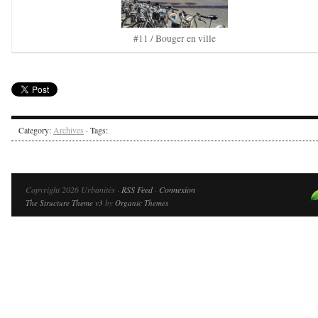
#11 / Bouger en ville
Category:
Archives
· Tags:
Copyright 2026 Urbanités ·
RSS Feed
·
Connexion
The Structure Theme v3
by
Organic Themes