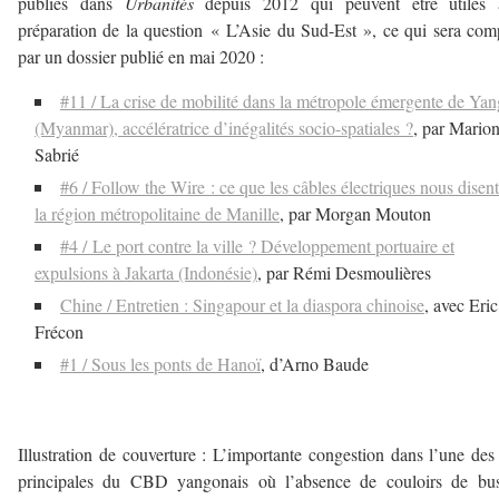
publiés dans
Urbanités
depuis 2012 qui peuvent être utiles 
préparation de la question « L’Asie du Sud-Est », ce qui sera com
par un dossier publié en mai 2020 :
#11 / La crise de mobilité dans la métropole émergente de Ya
(Myanmar), accélératrice d’inégalités socio-spatiales ?
, par Mario
Sabrié
#6 / Follow the Wire : ce que les câbles électriques nous disen
la région métropolitaine de Manille
, par Morgan Mouton
#4 / Le port contre la ville ? Développement portuaire et
expulsions à Jakarta (Indonésie)
, par Rémi Desmoulières
Chine / Entretien : Singapour et la diaspora chinoise
, avec Eric
Frécon
#1 / Sous les ponts de Hanoï
, d’Arno Baude
Illustration de couverture : L’importante congestion dans l’une des
principales du CBD yangonais où l’absence de couloirs de bus