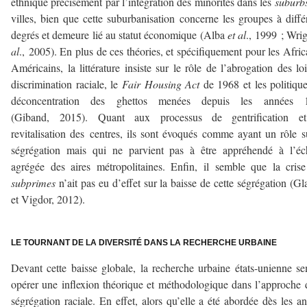
ethnique précisément par l’intégration des minorités dans les
suburb
villes, bien que cette suburbanisation concerne les groupes à diffé
degrés et demeure lié au statut économique (Alba
et al
., 1999 ; Wri
al
., 2005). En plus de ces théories, et spécifiquement pour les Afric
Américains, la littérature insiste sur le rôle de l’abrogation des lo
discrimination raciale, le
Fair Housing Act
de 1968 et les politiqu
déconcentration des ghettos menées depuis les années 
(Giband, 2015). Quant aux processus de gentrification e
revitalisation des centres, ils sont évoqués comme ayant un rôle s
ségrégation mais qui ne parvient pas à être appréhendé à l’éc
agrégée des aires métropolitaines. Enfin, il semble que la cris
subprimes
n’ait pas eu d’effet sur la baisse de cette ségrégation (Gl
et Vigdor, 2012).
–
LE TOURNANT DE LA DIVERSITÉ DANS LA RECHERCHE URBAINE
Devant cette baisse globale, la recherche urbaine états-unienne s
opérer une inflexion théorique et méthodologique dans l’approche 
ségrégation raciale. En effet, alors qu’elle a été abordée dès les a