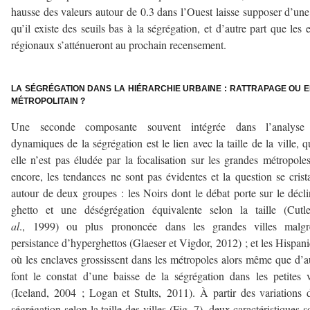
hausse des valeurs autour de 0.3 dans l’Ouest laisse supposer d’une
qu’il existe des seuils bas à la ségrégation, et d’autre part que les e
régionaux s’atténueront au prochain recensement.
–
LA SÉGRÉGATION DANS LA HIÉRARCHIE URBAINE : RATTRAPAGE OU E
MÉTROPOLITAIN ?
Une seconde composante souvent intégrée dans l’analyse
dynamiques de la ségrégation est le lien avec la taille de la ville, 
elle n’est pas éludée par la focalisation sur les grandes métropole
encore, les tendances ne sont pas évidentes et la question se crista
autour de deux groupes : les Noirs dont le débat porte sur le décl
ghetto et une déségrégation équivalente selon la taille (Cut
al
., 1999) ou plus prononcée dans les grandes villes malgr
persistance d’hyperghettos (Glaeser et Vigdor, 2012) ; et les Hispan
où les enclaves grossissent dans les métropoles alors même que d’a
font le constat d’une baisse de la ségrégation dans les petites v
(Iceland, 2004 ; Logan et Stults, 2011). À partir des variations 
ségrégation selon la taille des villes (Fig. 7), deux caractéristiques s