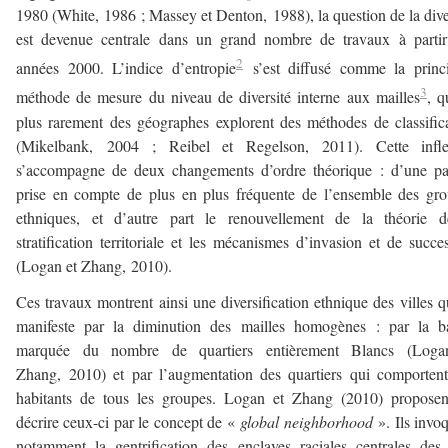
1980 (White, 1986 ; Massey et Denton, 1988), la question de la dive
est devenue centrale dans un grand nombre de travaux à partir
2
années 2000. L’indice d’entropie
s’est diffusé comme la princi
3
méthode de mesure du niveau de diversité interne aux mailles
, q
plus rarement des géographes explorent des méthodes de classific
(Mikelbank, 2004 ; Reibel et Regelson, 2011). Cette infle
s’accompagne de deux changements d’ordre théorique : d’une pa
prise en compte de plus en plus fréquente de l’ensemble des gr
ethniques, et d’autre part le renouvellement de la théorie d
stratification territoriale et les mécanismes d’invasion et de succe
(Logan et Zhang, 2010).
Ces travaux montrent ainsi une diversification ethnique des villes q
manifeste par la diminution des mailles homogènes : par la ba
marquée du nombre de quartiers entièrement Blancs (Loga
Zhang, 2010) et par l’augmentation des quartiers qui comporten
habitants de tous les groupes. Logan et Zhang (2010) proposen
décrire ceux-ci par le concept de «
global neighborhood
». Ils invo
notamment la gentrification des enclaves raciales centrales des