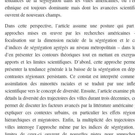
tendances de la ségrégation dans les villes américaines, où l’e
ethnique est toujours dominante mais dont les avancées scientif
ouvrent de nouveaux champs.
Dans cette perspective, l’article assume une posture qui part
approches mises en œuvre par les recherches américaines 
focalisation sur la dimension raciale de la ségrégation et le c
d’indices de ségrégation agrégés au niveau métropolitain – dans l
d’en présenter les contours théoriques tout en mettant en exergu
apports et les limites scientifiques. D’abord, cette approche perm
présenter la tendance générale à la baisse de la ségrégation en dép
contrastes régionaux persistants. Ce constat est interprété comm
assimilation des minorités raciales et se traduit par une infl
scientifique vers le concept de diversité. Ensuite, l’article examine pl
détails la diversité des trajectoires des villes durant trois décennies, c
permet de discuter les facteurs avancés par la littérature américaine
expliquer ces contextes urbains, en particulier les effets régio
hiérarchiques et migratoires. Enfin, la multiplicité des trajectoire
villes interroge l’approche même par les indices de ségrégation
limites de ceux-ci ouvrent de nouvelles pistes pour approcher