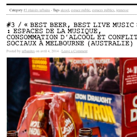
Category
#3 plaisirs urbains
· Tags
alcool
,
espace public
,
espaces publics
,
jeunesse
#3 / « BEST BEER, BEST LIVE MUSIC 
: ESPACES DE LA MUSIQUE,
CONSOMMATION D’ALCOOL ET CONFLI
SOCIAUX À MELBOURNE (AUSTRALIE)
Posted by
urbanites
on avril 4, 2014 ·
Leave a Comment