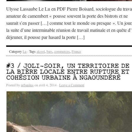
Ulysse Lassaube Le Lu en PDF Pierre Boisard, sociologue du travai
amateur de camembert « pousse souvent la porte des bistrots et ne
saurait s’en passer […] comme tout le monde ou presque ». Un jour
la suite d’une interminable réunion de travail matinale et en quête d
déjeuner, il pousse par hasard la porte […]
Category
Lu
· Tags
alcool
,
bars
,
commerces
,
France
#3 / JOLI-SOIR, UN TERRITOIRE DE
LA BIÈRE LOCALE ENTRE RUPTURE ET
COHÉSION URBAINE À NGAOUNDÉRÉ
Posted by
urbanites
on avril 4, 2014 ·
Leave a Comment