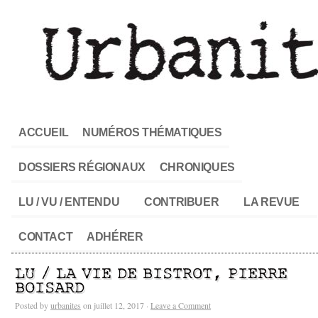
ACCUEIL
NUMÉROS THÉMATIQUES
DOSSIERS RÉGIONAUX
CHRONIQUES
LU / VU / ENTENDU
CONTRIBUER
LA REVUE
CONTACT
ADHÉRER
LU / LA VIE DE BISTROT, PIERRE
BOISARD
Posted by
urbanites
on juillet 12, 2017 ·
Leave a Comment