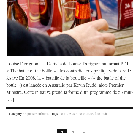
Louise Dorignon – – L’article de Louise Dorignon au format PDF
« The battle of the bottle » : les contradictions politiques de la ville
festive En 2008, la « bataille de la bouteille » (« the battle of the
bottle ») est lancée en Australie par Kevin Rudd, alors Premier
Ministre. Cette initiative prend la forme d’un programme de 53 mill
[…]
Category
#3 plaisirs urbains
· Tags
alcool
,
Australie
,
culture
,
fête
,
nuit
1
2
»