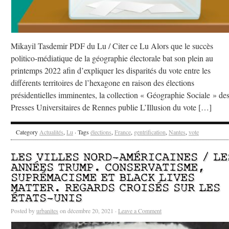
Mikayil Tasdemir PDF du Lu / Citer ce Lu Alors que le succès
politico-médiatique de la géographie électorale bat son plein au
printemps 2022 afin d’expliquer les disparités du vote entre les
différents territoires de l’hexagone en raison des élections
présidentielles imminentes, la collection « Géographie Sociale » de
Presses Universitaires de Rennes publie L’Illusion du vote […]
Category
Actualités
,
Lu
· Tags
élections
,
France
,
gentrification
,
Nantes
,
vote
LES VILLES NORD-AMÉRICAINES / LE
ANNÉES TRUMP. CONSERVATISME,
SUPRÉMACISME ET BLACK LIVES
MATTER. REGARDS CROISÉS SUR LES
ÉTATS-UNIS
Posted by
urbanites
on décembre 20, 2021 ·
Leave a Comment