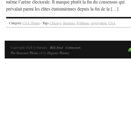
même l’arène électorale. Il marque plutôt la fin du consensus qui
prévalait parmi les élites étatsuniennes depuis la fin de la […]
Category
USA Trump
· Tags
Chicago
,
élections
,
Politique
,
ségrégation
,
USA
Copyright 2026 Urbanités ·
RSS Feed
·
Connexion
The Structure Theme v3
by
Organic Themes