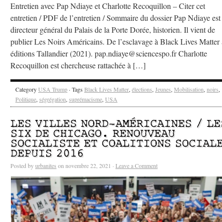
Entretien avec Pap Ndiaye et Charlotte Recoquillon – Citer cet
entretien / PDF de l’entretien / Sommaire du dossier Pap Ndiaye est
directeur général du Palais de la Porte Dorée, historien. Il vient de
publier Les Noirs Américains. De l’esclavage à Black Lives Matter
éditions Tallandier (2021). pap.ndiaye@sciencespo.fr Charlotte
Recoquillon est chercheuse rattachée à […]
Category
USA Trump
· Tags
Black Lives Matter
,
élections
,
Jeunes
,
Mobilisation
,
noirs
,
Politique
,
ségrégation
,
suprémacisme
,
USA
LES VILLES NORD-AMÉRICAINES / LE
SIX DE CHICAGO. RENOUVEAU
SOCIALISTE ET COALITIONS SOCIAL
DEPUIS 2016
Posted by
urbanites
on novembre 22, 2021 ·
Leave a Comment