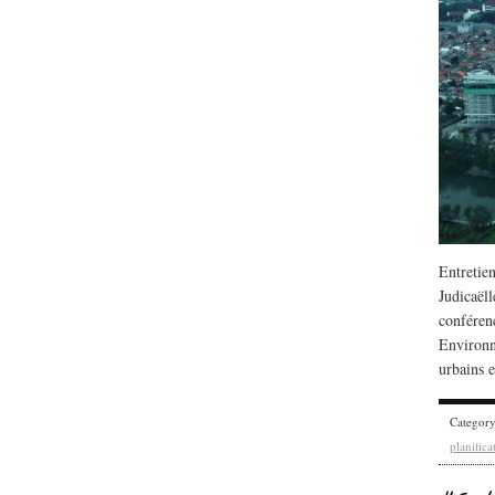
Entretien
Judicaël
conféren
Environn
urbains 
Categor
planifica