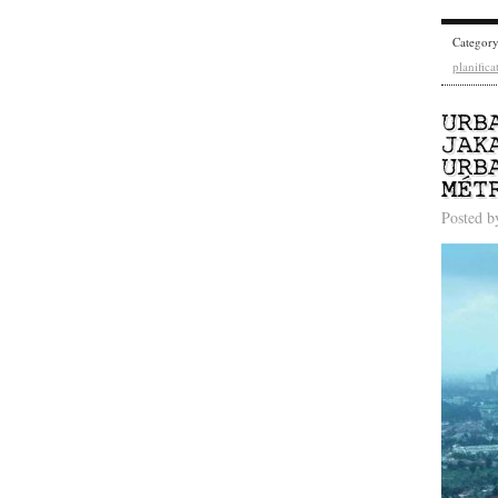
Categor
planifica
URB
JAK
URB
MÉT
Posted 