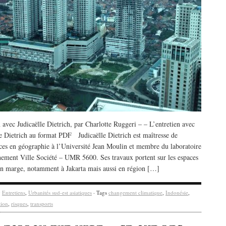
 avec Judicaëlle Dietrich, par Charlotte Ruggeri – – L’entretien avec
le Dietrich au format PDF Judicaëlle Dietrich est maîtresse de
ces en géographie à l’Université Jean Moulin et membre du laboratoire
ement Ville Société – UMR 5600. Ses travaux portent sur les espaces
en marge, notamment à Jakarta mais aussi en région […]
y
Entretiens
,
Urbanités sud-est asiatiques
· Tags
changement climatique
,
Indonésie
,
tion
,
risques
,
transports