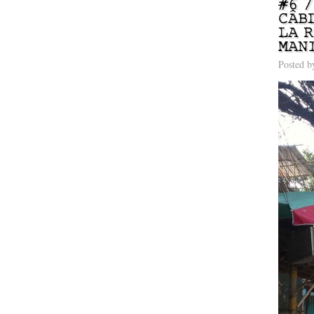
#6 /
CÂB
LA 
MAN
Posted 