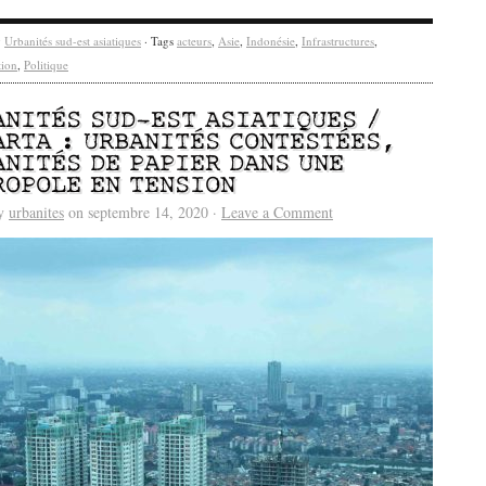
y
Urbanités sud-est asiatiques
· Tags
acteurs
,
Asie
,
Indonésie
,
Infrastructures
,
tion
,
Politique
ANITÉS SUD-EST ASIATIQUES /
ARTA : URBANITÉS CONTESTÉES,
ANITÉS DE PAPIER DANS UNE
ROPOLE EN TENSION
by
urbanites
on septembre 14, 2020 ·
Leave a Comment