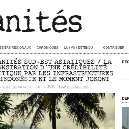
SSIERS RÉGIONAUX
CHRONIQUES
LU / VU / ENTENDU
CONTRIBUER
ANITÉS SUD-EST ASIATIQUES / LA
RE
ONSTRATION D’UNE CRÉDIBILITÉ
ITIQUE PAR LES INFRASTRUCTURES
’INDONÉSIE ET LE MOMENT JOKOWI
by
urbanites
on septembre 14, 2020 ·
Leave a Comment
DER