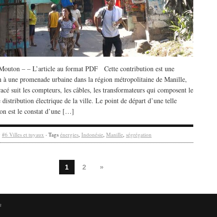
outon – – L’article au format PDF Cette contribution est une
on à une promenade urbaine dans la région métropolitaine de Manille,
racé suit les compteurs, les câbles, les transformateurs qui composent le
 distribution électrique de la ville. Le point de départ d’une telle
on est le constat d’une […]
y
#6 Villes et tuyaux
· Tags
énergies
,
Indonésie
,
Manille
,
ségrégation
1
2
»
n