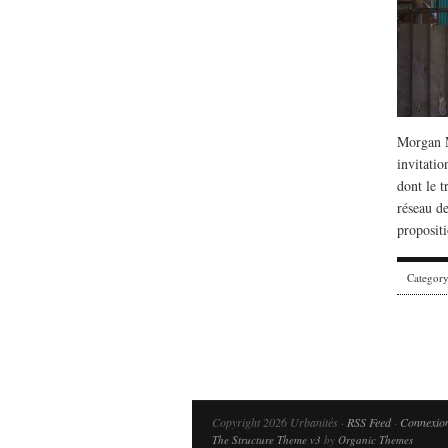
Morgan M
invitati
dont le t
réseau de
propositi
Categor
Copyright 2026 Urbanités ·
RSS Feed
·
Connexio
The Structure Theme v3
by
Organic Themes