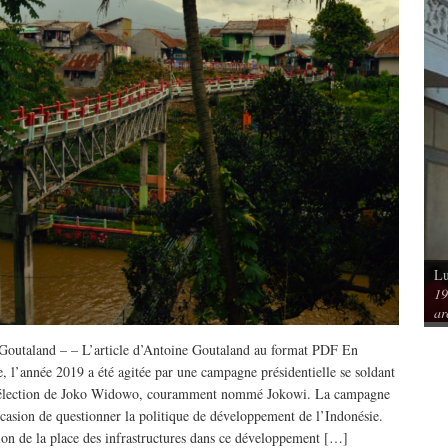
Lu
Vu / Les pavillons Prouvé de Tourcoing,
19
mérique. Spatialités et
exemples de l’audace architecturale des
ar
rs
années 1950
Goutaland – – L’article d’Antoine Goutaland au format PDF En
, l’année 2019 a été agitée par une campagne présidentielle se soldant
éélection de Joko Widowo, couramment nommé Jokowi. La campagne
ccasion de questionner la politique de développement de l’Indonésie.
ion de la place des infrastructures dans ce développement […]