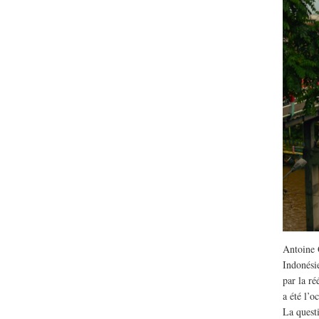
Lu /
Sous le feu du nu
énergie des data cente
Antoine 
Indonésie
par la r
a été l’o
La quest