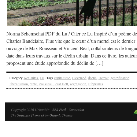
Norma Schemschat PDF du Lu / Citer ce Lu Inspiré d’un poème de
Charles Baudelaire, Plus vite que le cœur d’un mortel est le dernier
ouvrage de Max Rousseau et Vincent Béal, collaborateurs de longu
date dans leurs travaux sur le déclin urbain. Dans ce livre, les auteur
proposent une étude approfondie du déclin de […]
Category
Actualités
,
Lu
· Tags
capitalisme
,
Cleveland
,
déclin
,
Detroit
,
gentrification
,
libéralisation
,
rente
,
Rousseau
,
Rust Belt
,
ségrégation
,
subprimes
Copyright 2026 Urbanités ·
RSS Feed
·
Connexion
The Structure Theme v3
by
Organic Themes