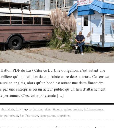
 Hatton PDF du Lu / Citer ce Lu Une obligation, c’est autant une
bilière qu’une relation de contrainte entre deux acteurs. Ce sens se
aussi en anglais, alors qu’un bond est autant une dette financière
ée par une entreprise ou un acteur public qu’un lien d’attachement
ux personnes. C’est cette polysémie […]
y
Actualités
,
Lu
· Tags
capitalisme
,
dette
,
finance
,
genre
,
guerre
,
Infrastructures
,
me
,
périurbain
,
San Francisco
,
ségrégation
,
subprimes