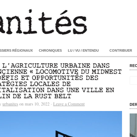
SSIERS RÉGIONAUX
CHRONIQUES
LU / VU / ENTENDU
CONTRIBUER
/ L’AGRICULTURE URBAINE DANS
RE
NCIENNE « LOCOMOTIVE DU MIDWEST
 DÉFIS ET OPPORTUNITÉS DES
ATÉGIES LOCALES DE
ITALISATION DANS UNE VILLE EN
LIN DE LA RUST BELT
by
urbanites
on mars 10, 2022 ·
Leave a Comment
DER