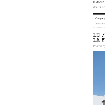
le déclin
déclin d
Categor
libéralis
LU 
LA 
Posted 