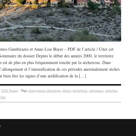
nites-Gambirazio et Anne-Lise Boyer – PDF de l’article / Citer cet
 Sommaire du dossier Depuis le début des années 2000, le territoire
en est de plus en plus fréquemment touché par la sécheresse. Dans
l’allongement et l’intensification de ces périodes anormalement sèches
t bien être les signes d’une aridification de la […]
y
USA Trump
· Tags
changement climatique
,
désert
,
périurbain
,
subprimes
,
suburbia
,
USA
n