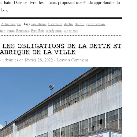
 urbain. Dans ce livre, les auteurs proposent une étude approfondie du
e […]
y
Actualités
,
Lu
· Tags
capitalisme
,
Cleveland
,
déclin
,
Detroit
,
gentrification
,
ation
,
rente
,
Rousseau
,
Rust Belt
,
ségrégation
,
subprimes
/ LES OBLIGATIONS DE LA DETTE ET
FABRIQUE DE LA VILLE
by
urbanites
on février 28, 2022 ·
Leave a Comment