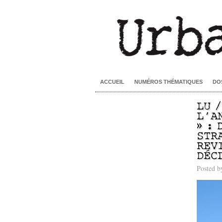
ACCUEIL
NUMÉROS THÉMATIQUES
DO
LU 
L’A
» :
STR
REV
DÉC
Posted 