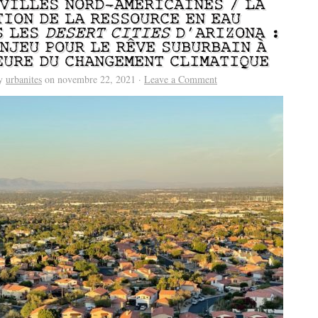
 VILLES NORD-AMÉRICAINES / LA
TION DE LA RESSOURCE EN EAU
S LES
DESERT CITIES
D’ARIZONA :
ENJEU POUR LE RÊVE SUBURBAIN À
EURE DU CHANGEMENT CLIMATIQUE
by
urbanites
on novembre 22, 2021 ·
Leave a Comment