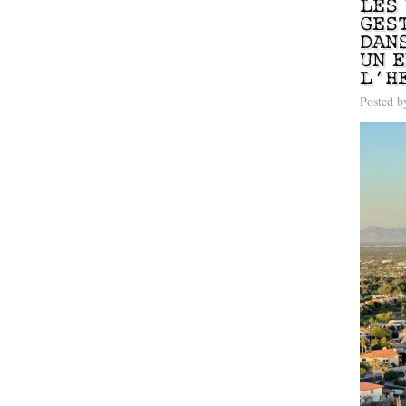
LES
GES
DAN
UN 
L’H
Posted 