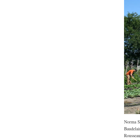
Lu /
Sous le feu du nu
énergie des data cente
Norma Sc
Baudelai
Rousseau