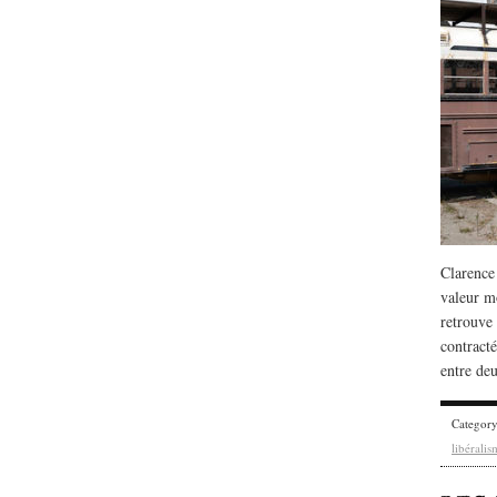
Clarence
valeur mo
retrouve 
contract
entre de
Categor
libéralis