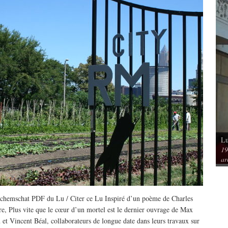
Lu
Vu / Les pavillons Prouvé de Tourcoing,
19
mérique. Spatialités et
exemples de l’audace architecturale des
ar
rs
années 1950
hemschat PDF du Lu / Citer ce Lu Inspiré d’un poème de Charles
re, Plus vite que le cœur d’un mortel est le dernier ouvrage de Max
 et Vincent Béal, collaborateurs de longue date dans leurs travaux sur