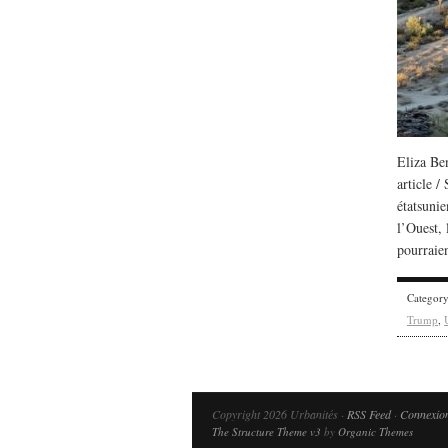
Eliza Be
article /
étatsuni
l’Ouest, 
pourraien
Categor
Trump
,
Copyright 2026 Urbanités ·
RSS Feed
·
Connexio
The Structure Theme v3
by
Organic Themes