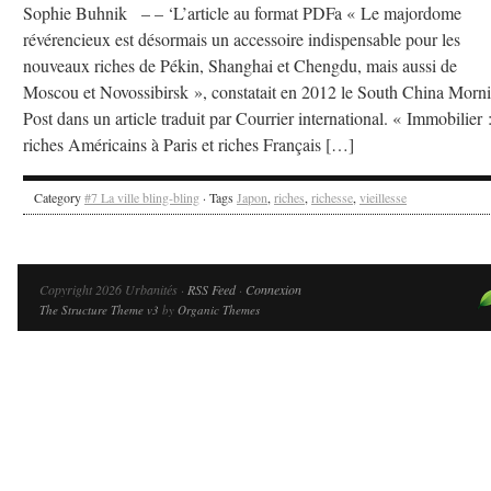
Sophie Buhnik – – ‘L’article au format PDFa « Le majordome
révérencieux est désormais un accessoire indispensable pour les
nouveaux riches de Pékin, Shanghai et Chengdu, mais aussi de
Moscou et Novossibirsk », constatait en 2012 le South China Morn
Post dans un article traduit par Courrier international. « Immobilier 
riches Américains à Paris et riches Français […]
Category
#7 La ville bling-bling
· Tags
Japon
,
riches
,
richesse
,
vieillesse
Copyright 2026 Urbanités ·
RSS Feed
·
Connexion
The Structure Theme v3
by
Organic Themes