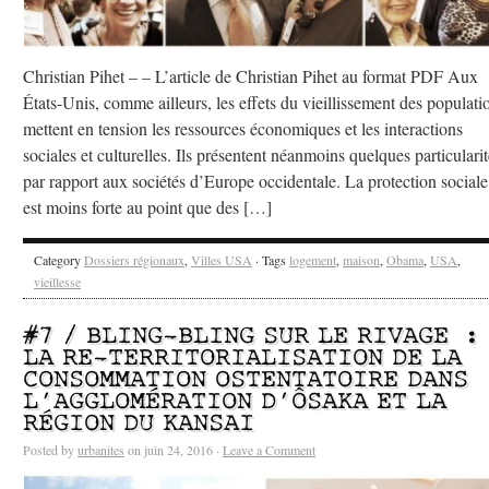
Christian Pihet – – L’article de Christian Pihet au format PDF Aux
États-Unis, comme ailleurs, les effets du vieillissement des populati
mettent en tension les ressources économiques et les interactions
sociales et culturelles. Ils présentent néanmoins quelques particularit
par rapport aux sociétés d’Europe occidentale. La protection sociale
est moins forte au point que des […]
Category
Dossiers régionaux
,
Villes USA
· Tags
logement
,
maison
,
Obama
,
USA
,
vieillesse
#7 / BLING-BLING SUR LE RIVAGE :
LA RE-TERRITORIALISATION DE LA
CONSOMMATION OSTENTATOIRE DANS
L’AGGLOMÉRATION D’ÔSAKA ET LA
RÉGION DU KANSAI
Posted by
urbanites
on juin 24, 2016 ·
Leave a Comment