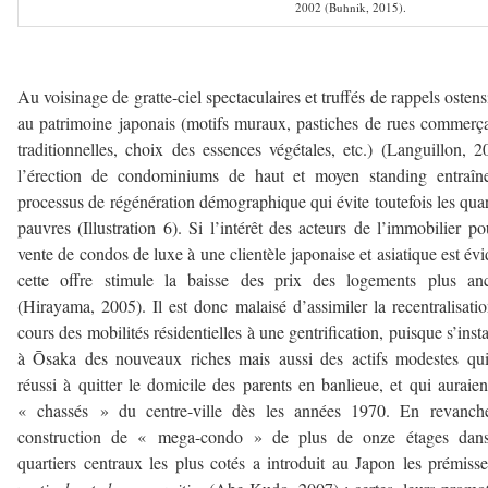
2002 (Buhnik, 2015).
–
Au voisinage de gratte-ciel spectaculaires et truffés de rappels ostens
au patrimoine japonais (motifs muraux, pastiches de rues commerç
traditionnelles, choix des essences végétales, etc.) (Languillon, 2
l’érection de condominiums de haut et moyen standing entraîn
processus de régénération démographique qui évite toutefois les quar
pauvres (Illustration 6). Si l’intérêt des acteurs de l’immobilier po
vente de condos de luxe à une clientèle japonaise et asiatique est évi
cette offre stimule la baisse des prix des logements plus anc
(Hirayama, 2005). Il est donc malaisé d’assimiler la recentralisati
cours des mobilités résidentielles à une gentrification, puisque s’insta
à Ōsaka des nouveaux riches mais aussi des actifs modestes qu
réussi à quitter le domicile des parents en banlieue, et qui auraien
« chassés » du centre-ville dès les années 1970. En revanche
construction de « mega-condo » de plus de onze étages dans
quartiers centraux les plus cotés a introduit au Japon les prémiss