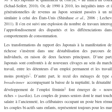
(Schad-Seifert, 2010). Or, de 1990 à 2010, les inégalités inter- et i
générationnelles de revenus au Japon seraient passées à un ni
similaire à celui des États-Unis (Shirahase
et al.
, 2006 ; Lecheva
2011). Il s’en est suivi une explosion du nombre de travaux interro
l’approfondissement des disparités et les différenciations dan
comportements de consommation.
Les transformations du rapport des Japonais à la manifestation de
richesse s’insèrent dans une déstabilisation des parcours de
individuels, en raison de deux facteurs principaux. D’une part
Japonais sont confrontés à de nouveaux clivages au sein du marc
travail, entre les détenteurs d’un emploi permanent et les travail
7
moins protégés
. D’autre part, le recul des ménages de type
breadwinner
accompagnant la baisse de la nuptialité, la dénatalité 
8
développement de l’emploi féminin
font émerger de « nouv
riches » (
narikin
).
Les couples de jeunes seniors dont le mari touc
salaire à l’ancienneté, les célibataires occupant un poste bien rému
les couples bi-actifs sans enfants, représentent toujours pour les ma