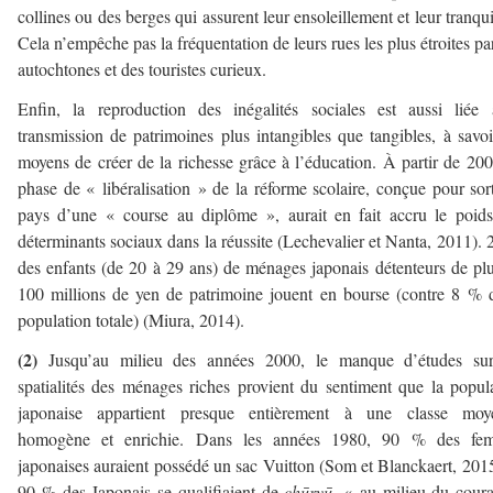
collines ou des berges qui assurent leur ensoleillement et leur tranquil
Cela n’empêche pas la fréquentation de leurs rues les plus étroites pa
autochtones et des touristes curieux.
Enfin, la reproduction des inégalités sociales est aussi liée
transmission de patrimoines plus intangibles que tangibles, à savoi
moyens de créer de la richesse grâce à l’éducation. À partir de 200
phase de « libéralisation » de la réforme scolaire, conçue pour sort
pays d’une « course au diplôme », aurait en fait accru le poid
déterminants sociaux dans la réussite (Lechevalier et Nanta, 2011).
des enfants (de 20 à 29 ans) de ménages japonais détenteurs de pl
100 millions de yen de patrimoine jouent en bourse (contre 8 % 
population totale) (Miura, 2014).
(2)
Jusqu’au milieu des années 2000, le manque d’études sur
spatialités des ménages riches provient du sentiment que la popul
japonaise appartient presque entièrement à une classe moy
homogène et enrichie. Dans les années 1980, 90 % des fe
japonaises auraient possédé un sac Vuitton (Som et Blanckaert, 2015
90 % des Japonais se qualifiaient de
chūryū
, « au milieu du cour