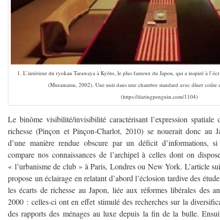
1. L’intérieur du ryokan Tarawaya à Kyōto, le plus fameux du Japon, qui a inspiré à l’éc
(Muramatsu, 2002). Une nuit dans une chambre standard avec dîner coûte
(https://daringpenguin.com/1104)
Le binôme visibilité/invisibilité caractérisant l’expression spatiale 
richesse (Pinçon et Pinçon-Charlot, 2010) se nouerait donc au 
d’une manière rendue obscure par un déficit d’informations, si
compare nos connaissances de l’archipel à celles dont on dispos
« l’urbanisme de club » à Paris, Londres ou New York. L’article su
propose un éclairage en relatant d’abord l’éclosion tardive des étude
les écarts de richesse au Japon, liée aux réformes libérales des a
2000 : celles-ci ont en effet stimulé des recherches sur la diversific
des rapports des ménages au luxe depuis la fin de la bulle. Ensuit