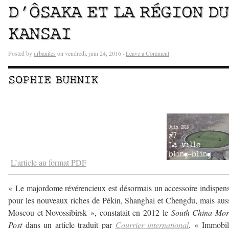
D’ÔSAKA ET LA RÉGION DU
KANSAI
Posted by
urbanites
on vendredi, juin 24, 2016 ·
Leave a Comment
SOPHIE BUHNIK
–
–
‘
L’article au format PDF
a
« Le majordome révérencieux est désormais un accessoire indispen
pour les nouveaux riches de Pékin, Shanghai et Chengdu, mais aus
Moscou et Novossibirsk », constatait en 2012 le
South China Mor
Post
dans un article traduit par
Courrier international
. « Immobil