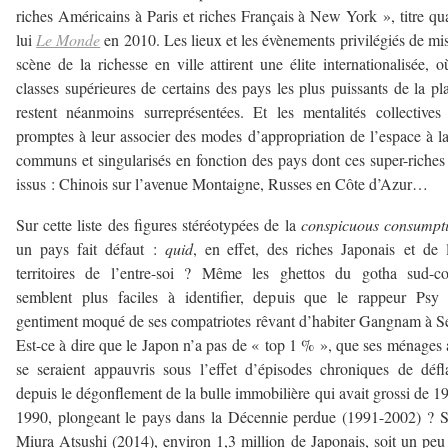
riches Américains à Paris et riches Français à New York », titre qu
lui
Le Monde
en 2010. Les lieux et les évènements privilégiés de mi
scène de la richesse en ville attirent une élite internationalisée, o
classes supérieures de certains des pays les plus puissants de la pl
restent néanmoins surreprésentées. Et les mentalités collectives
promptes à leur associer des modes d’appropriation de l’espace à la
communs et singularisés en fonction des pays dont ces super-riches
issus : Chinois sur l’avenue Montaigne, Russes en Côte d’Azur…
Sur cette liste des figures stéréotypées de la
conspicuous consumpt
un pays fait défaut :
quid
, en effet, des riches Japonais et de 
territoires de l’entre-soi ? Même les ghettos du gotha sud-co
semblent plus faciles à identifier, depuis que le rappeur Psy 
gentiment moqué de ses compatriotes rêvant d’habiter Gangnam à S
Est-ce à dire que le Japon n’a pas de « top 1 % », que ses ménages 
se seraient appauvris sous l’effet d’épisodes chroniques de défl
depuis le dégonflement de la bulle immobilière qui avait grossi de 1
1990, plongeant le pays dans la Décennie perdue (1991-2002) ? 
Miura Atsushi (2014), environ 1,3 million de Japonais, soit un peu