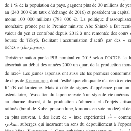
de 1 % de la population du pays, gagnent plus de 30 millions de ye
an (240 000 € au taux d’échange de 2016) et possèdent un capital
moins 100 000 millions (798 000 €). La politique d’assoupliss
monétaire prônée par le Premier ministre Abe Shinzō a fait recul
valeur du yen et contribué depuis 2012 à une remontée des cours 
bourse de Tōkyō, facilitant l’accumulation d’actifs par des « s
riches » (
chō-fuyusō
).
Troisième nation par le PIB nominal en 2015 selon l’OCDE, le 
absorbait au début des années 2000 un quart de la production mon
2
de luxe
. Les jeunes Japonais ont aussi été les premiers consomma
de clips de
Korean-pop
, dont l’esthétique clinquante n’a rien à envier
R’n’B californienne. Mais à côté de signes d’appétence pour un
ostentatoire, l’évocation du Japon renvoie à un style de vie onéreux
au charme discret, à la production d’aliments et d’objets artis
raffinés (bœuf de Kōbe, poisson lune, kimonos en soie brodée) et de
3
en plus souvent, à des lieux de « luxe expérientiel »
– comme
ryokan
, auberges qui incarnent un sens du dépouillement à l’oppo
bling-bling (Illustration 1). Cette esthétique s’apparente au
wabi-sab