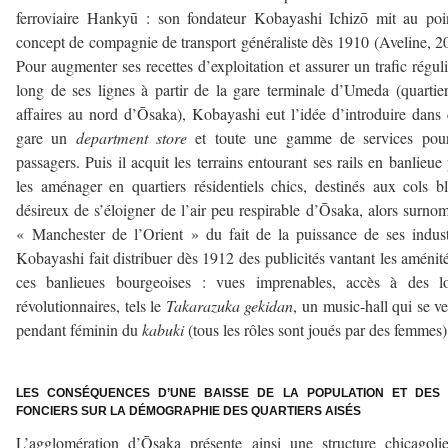
ferroviaire Hankyū : son fondateur Kobayashi Ichizō mit au poi
concept de compagnie de transport généraliste dès 1910 (Aveline, 2
Pour augmenter ses recettes d’exploitation et assurer un trafic réguli
long de ses lignes à partir de la gare terminale d’Umeda (quartie
affaires au nord d’Ōsaka), Kobayashi eut l’idée d’introduire dans 
gare un
department store
et toute une gamme de services pour
passagers. Puis il acquit les terrains entourant ses rails en banlieue
les aménager en quartiers résidentiels chics, destinés aux cols b
désireux de s’éloigner de l’air peu respirable d’Ōsaka, alors surn
« Manchester de l’Orient » du fait de la puissance de ses indust
Kobayashi fait distribuer dès 1912 des publicités vantant les aménit
ces banlieues bourgeoises : vues imprenables, accès à des loi
révolutionnaires, tels le
Takarazuka gekidan
, un music-hall qui se ve
pendant féminin du
kabuki
(tous les rôles sont joués par des femmes)
–
LES CONSÉQUENCES D’UNE BAISSE DE LA POPULATION ET DES 
FONCIERS SUR LA DÉMOGRAPHIE DES QUARTIERS AISÉS
L’agglomération d’Ōsaka présente ainsi une structure chicagoli