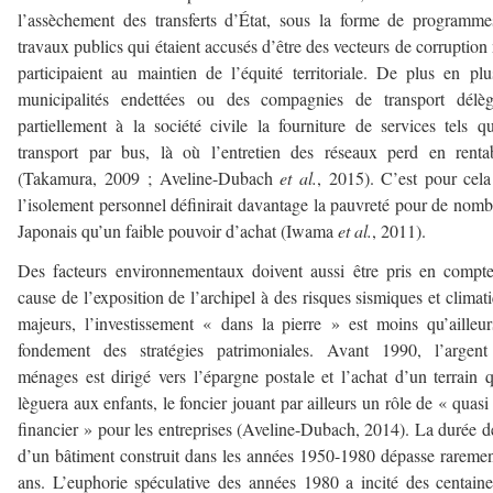
l’assèchement des transferts d’État, sous la forme de programm
travaux publics qui étaient accusés d’être des vecteurs de corruption
participaient au maintien de l’équité territoriale. De plus en pl
municipalités endettées ou des compagnies de transport délèg
partiellement à la société civile la fourniture de services tels q
transport par bus, là où l’entretien des réseaux perd en rentab
(Takamura, 2009 ; Aveline-Dubach
et al.
, 2015). C’est pour cel
l’isolement personnel définirait davantage la pauvreté pour de nom
Japonais qu’un faible pouvoir d’achat (Iwama
et al.
, 2011).
Des facteurs environnementaux doivent aussi être pris en compt
cause de l’exposition de l’archipel à des risques sismiques et climat
majeurs, l’investissement « dans la pierre » est moins qu’ailleu
fondement des stratégies patrimoniales. Avant 1990, l’argent
ménages est dirigé vers l’épargne postale et l’achat d’un terrain 
lèguera aux enfants, le foncier jouant par ailleurs un rôle de « quasi 
financier » pour les entreprises (Aveline-Dubach, 2014). La durée d
d’un bâtiment construit dans les années 1950-1980 dépasse rareme
ans. L’euphorie spéculative des années 1980 a incité des centain