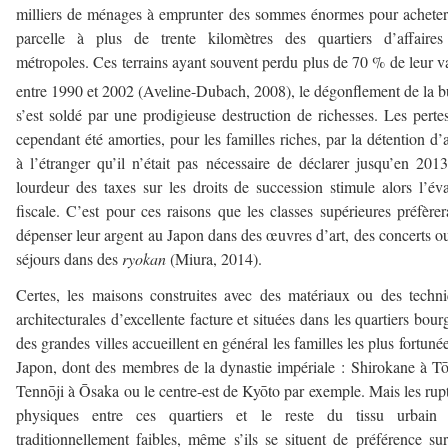
milliers de ménages à emprunter des sommes énormes pour achete
parcelle à plus de trente kilomètres des quartiers d’affaires
métropoles. Ces terrains ayant souvent perdu plus de 70 % de leur v
entre 1990 et 2002 (Aveline-Dubach, 2008), le dégonflement de la b
s’est soldé par une prodigieuse destruction de richesses. Les perte
cependant été amorties, pour les familles riches, par la détention d’a
à l’étranger qu’il n’était pas nécessaire de déclarer jusqu’en 201
lourdeur des taxes sur les droits de succession stimule alors l’év
fiscale. C’est pour ces raisons que les classes supérieures préfèrer
dépenser leur argent au Japon dans des œuvres d’art, des concerts o
séjours dans des
ryokan
(Miura, 2014).
Certes, les maisons construites avec des matériaux ou des techn
architecturales d’excellente facture et situées dans les quartiers bour
des grandes villes accueillent en général les familles les plus fortuné
Japon, dont des membres de la dynastie impériale : Shirokane à T
Tennōji à Ōsaka ou le centre-est de Kyōto par exemple. Mais les rup
physiques entre ces quartiers et le reste du tissu urbain 
traditionnellement faibles, même s’ils se situent de préférence su