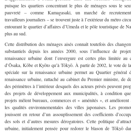
puisque les quartiers concentrant le plus de ménages sous le seu
pauvreté – comme Kamagasaki, un marché de recrutemen
travailleurs journaliers – se trouvent juste à l’extérieur du métro circu
entourant le quartier d’affaires d’Umeda et le pôle touristique de 
plus au sud.
Cette distribution des ménages aisés connaît toutefois des change
substantiels depuis les années 2000, sous l’influence de proje
renaissance urbaine dont l’envergure est certes plus limitée au
d’Ōsaka, Kōbe et Kyōto qu’à Tōkyō. À partir de 2002, le vote de l
spéciale sur la renaissance urbaine permet au Quartier général 
renaissance urbaine, rattaché au cabinet du Premier ministre, de dé
des périmètres à l’intérieur desquels des acteurs privés peuvent pro
des projets de développement aux municipalités, à condition qu
projets mêlent bureaux, commerces et « aménités », et améliorent 
les qualités environnementales des villes japonaises. Les promo
jouissent en retour d’un assouplissement des coefficients d’occup
des sols et d’autres mesures dérogatoires. Cette politique d’attract
urbaine, initialement pensée pour redorer le blason de Tōkyō da