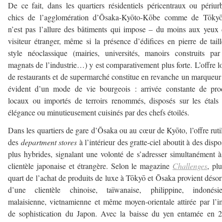
De ce fait, dans les quartiers résidentiels péricentraux ou périur
chics de l’agglomération d’Ōsaka-Kyōto-Kōbe comme de Tōkyō
n’est pas l’allure des bâtiments qui impose – du moins aux yeux
visiteur étranger, même si la présence d’édifices en pierre de tail
style néoclassique (mairies, universités, manoirs construits pa
magnats de l’industrie…) y est comparativement plus forte. L’offre l
de restaurants et de supermarché constitue en revanche un marqueur
évident d’un mode de vie bourgeois : arrivée constante de pro
locaux ou importés de terroirs renommés, disposés sur les étals
élégance ou minutieusement cuisinés par des chefs étoilés.
Dans les quartiers de gare d’Ōsaka ou au cœur de Kyōto, l’offre ruti
des
department stores
à l’intérieur des gratte-ciel aboutit à des dispos
plus hybrides, signalant une volonté de s’adresser simultanément 
clientèle japonaise et étrangère. Selon le magazine
Challenges
, pl
quart de l’achat de produits de luxe à Tōkyō et Ōsaka provient déso
d’une clientèle chinoise, taïwanaise, philippine, indonésie
malaisienne, vietnamienne et même moyen-orientale attirée par l’
de sophistication du Japon. Avec la baisse du yen entamée en 