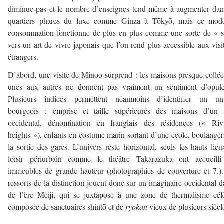
diminue pas et le nombre d’enseignes tend même à augmenter dan
quartiers phares du luxe comme Ginza à Tōkyō, mais ce mod
consommation fonctionne de plus en plus comme une sorte de « 
vers un art de vivre japonais que l’on rend plus accessible aux visi
étrangers.
D’abord, une visite de Minoo surprend : les maisons presque collée
unes aux autres ne donnent pas vraiment un sentiment d’opule
Plusieurs indices permettent néanmoins d’identifier un uni
bourgeois : emprise et taille supérieures des maisons d’un s
occidental, dénomination en franglais des résidences (« Rivi
heights »), enfants en costume marin sortant d’une école, boulanger
la sortie des gares. L’univers reste horizontal, seuls les hauts lie
loisir périurbain comme le théâtre Takarazuka ont accueilli
immeubles de grande hauteur (photographies de couverture et 7.)
ressorts de la distinction jouent donc sur un imaginaire occidental d
de l’ère Meiji, qui se juxtapose à une zone de thermalisme cél
composée de sanctuaires shintō et de
ryokan
vieux de plusieurs siècl