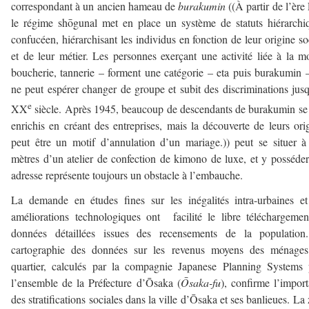
correspondant à un ancien hameau de
burakumin
((À partir de l’ère
le régime shōgunal met en place un système de statuts hiérarchi
confucéen, hiérarchisant les individus en fonction de leur origine so
et de leur métier. Les personnes exerçant une activité liée à la m
boucherie, tannerie – forment une catégorie – eta puis burakumin 
ne peut espérer changer de groupe et subit des discriminations jus
e
XX
siècle. Après 1945, beaucoup de descendants de burakumin se
enrichis en créant des entreprises, mais la découverte de leurs ori
peut être un motif d’annulation d’un mariage.)) peut se situer 
mètres d’un atelier de confection de kimono de luxe, et y posséde
adresse représente toujours un obstacle à l’embauche.
La demande en études fines sur les inégalités intra-urbaines e
améliorations technologiques ont facilité le libre téléchargeme
données détaillées issues des recensements de la population
cartographie des données sur les revenus moyens des ménages
quartier, calculés par la compagnie Japanese Planning Systems
l’ensemble de la Préfecture d’Ōsaka (
Ōsaka-fu
), confirme l’impor
des stratifications sociales dans la ville d’Ōsaka et ses banlieues. La