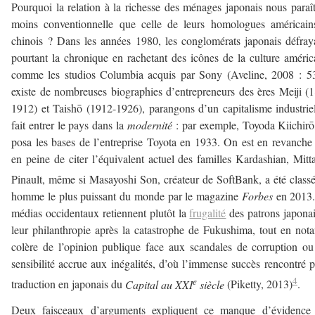
Pourquoi la relation à la richesse des ménages japonais nous paraît
moins conventionnelle que celle de leurs homologues américain
chinois ? Dans les années 1980, les conglomérats japonais défray
pourtant la chronique en rachetant des icônes de la culture améric
comme les studios Columbia acquis par Sony (Aveline, 2008 : 53
existe de nombreuses biographies d’entrepreneurs des ères Meiji (
1912) et Taishō (1912-1926), parangons d’un capitalisme industrie
fait entrer le pays dans la
modernité
: par exemple, Toyoda Kiichirō
posa les bases de l’entreprise Toyota en 1933. On est en revanche
en peine de citer l’équivalent actuel des familles Kardashian, Mitt
Pinault, même si Masayoshi Son, créateur de SoftBank, a été class
homme le plus puissant du monde par le magazine
Forbes
en 2013.
médias occidentaux retiennent plutôt la
frugalité
des patrons japona
leur philanthropie après la catastrophe de Fukushima, tout en nota
colère de l’opinion publique face aux scandales de corruption o
sensibilité accrue aux inégalités, d’où l’immense succès rencontré p
e
4
traduction en japonais du
Capital au XXI
siècle
(Piketty, 2013)
.
Deux faisceaux d’arguments expliquent ce manque d’évidence 