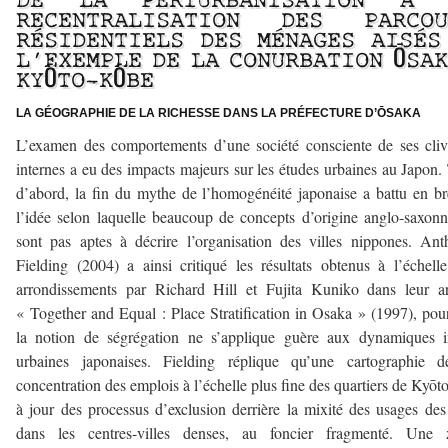
DE LA PÉRIURBANISATION À 
RECENTRALISATION DES PARCOU
RÉSIDENTIELS DES MÉNAGES AISÉS
L’EXEMPLE DE LA CONURBATION ŌSA
KYŌTO-KŌBE
LA GÉOGRAPHIE DE LA RICHESSE DANS LA PRÉFECTURE D’ŌSAKA
L’examen des comportements d’une société consciente de ses cli
internes a eu des impacts majeurs sur les études urbaines au Japon.
d’abord, la fin du mythe de l’homogénéité japonaise a battu en b
l’idée selon laquelle beaucoup de concepts d’origine anglo-saxon
sont pas aptes à décrire l’organisation des villes nippones. An
Fielding (2004) a ainsi critiqué les résultats obtenus à l’échell
arrondissements par Richard Hill et Fujita Kuniko dans leur ar
« Together and Equal : Place Stratification in Osaka » (1997), pou
la notion de ségrégation ne s’applique guère aux dynamiques i
urbaines japonaises. Fielding réplique qu’une cartographie d
concentration des emplois à l’échelle plus fine des quartiers de Kyōt
à jour des processus d’exclusion derrière la mixité des usages des
dans les centres-villes denses, au foncier fragmenté. Une 