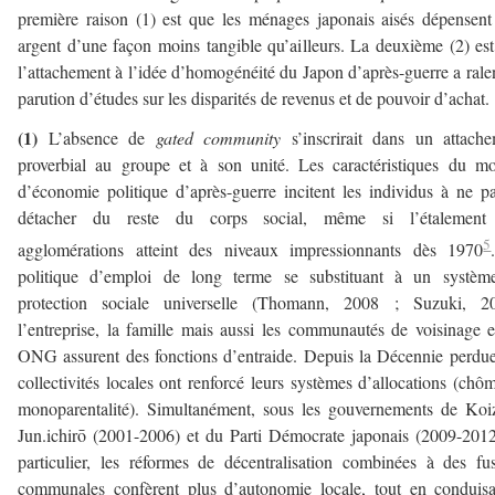
première raison (1) est que les ménages japonais aisés dépensent
argent d’une façon moins tangible qu’ailleurs. La deuxième (2) es
l’attachement à l’idée d’homogénéité du Japon d’après-guerre a ralen
parution d’études sur les disparités de revenus et de pouvoir d’achat.
(1)
L’absence de
gated community
s’inscrirait dans un attach
proverbial au groupe et à son unité. Les caractéristiques du m
d’économie politique d’après-guerre incitent les individus à ne p
détacher du reste du corps social, même si l’étalement
5
agglomérations atteint des niveaux impressionnants dès 1970
politique d’emploi de long terme se substituant à un systèm
protection sociale universelle (Thomann, 2008 ; Suzuki, 20
l’entreprise, la famille mais aussi les communautés de voisinage e
ONG assurent des fonctions d’entraide. Depuis la Décennie perdue
collectivités locales ont renforcé leurs systèmes d’allocations (chô
monoparentalité). Simultanément, sous les gouvernements de Ko
Jun.ichirō (2001-2006) et du Parti Démocrate japonais (2009-201
particulier, les réformes de décentralisation combinées à des fu
communales confèrent plus d’autonomie locale, tout en conduis