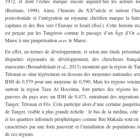
1972, et dont l’échec marque encore aujourd’hui les acteurs l
e
(Berriane, 1998). Ainsi, l’histoire du XX
siècle et surtout l’his
postcoloniale et l’intégration au royaume chérifien marque la fuit
capitaux et des flux vers l’Europe et Israël (
Ibid.
). Cette histoire ré
est perçue par les Tangérois comme le passage d’un Âge d’Or
s
Maroc à une paupérisation
avec
le Maroc.
En effet, en termes de développement, et selon une étude présentan
disparités régionales de développement, des chercheurs frança
marocains (Benaabdelaali et
al
., 2013) montrent que la région de Ta
Tétouan se situe légèrement en dessous des moyennes nationales av
IDH de 0,579 pour une moyenne de 0,590. Mais les régions voisine
surtout la région Taza Al Hoceima, font parties des régions les
pauvres du pays avec un IDH de 0,473, entraînant des migrations
Tanger, Tétouan et Fès. Cela participe alors d’une certaine paupéris
de Tanger, visible à plus grande échelle : le bas de la médina, côté 
et les quartiers informels périphériques comme Bni Makada sont en 
caractérisés par une forte pauvreté et l’installation de populations i
de ces régions.