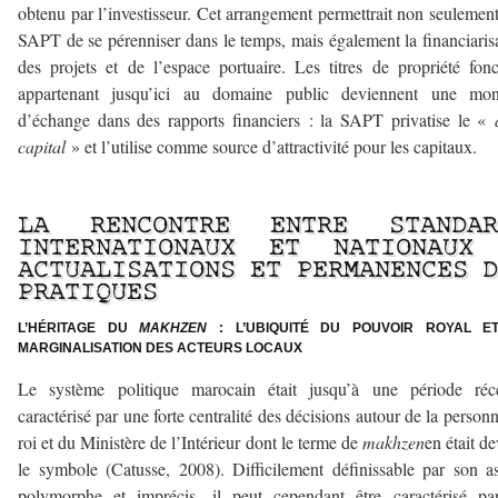
obtenu par l’investisseur. Cet arrangement permettrait non seulement
SAPT de se pérenniser dans le temps, mais également la financiaris
des projets et de l’espace portuaire. Les titres de propriété fonc
appartenant jusqu’ici au domaine public deviennent une mon
d’échange dans des rapports financiers : la SAPT privatise le «
capital
» et l’utilise comme source d’attractivité pour les capitaux.
–
LA RENCONTRE ENTRE STANDAR
INTERNATIONAUX ET NATIONAUX
ACTUALISATIONS ET PERMANENCES 
PRATIQUES
L’HÉRITAGE DU
MAKHZEN
: L’UBIQUITÉ DU POUVOIR ROYAL E
MARGINALISATION DES ACTEURS LOCAUX
Le système politique marocain était jusqu’à une période réce
caractérisé par une forte centralité des décisions autour de la person
roi et du Ministère de l’Intérieur dont le terme de
makhzen
en était d
le symbole (Catusse, 2008). Difficilement définissable par son a
polymorphe et imprécis, il peut cependant être caractérisé pa