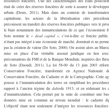
ressources foncières. Une des caractéristiques des États postcolo
était de créer des réserves foncières de sorte à assurer le développ
urbain (Denis, 2011). Mais dans un contexte de transformatio
capitalisme, les acteurs de la libéralisation cités précédem
préconisent un transfert des réserves foncières publiques vers le priv
le biais notamment des immatriculations de ce que l’économiste 
Soto nomme le «
dead capital »
, c’est-à-dire ce foncier public
n’étant pas intégré à une économie de marché, dormirait et ne permet
pas la création de valeur (De Soto, 2000). On assiste alors au Maroc
mise en place d’un véritable arsenal juridique en lien avec
préconisations du FMI et de la Banque Mondiale, inspirées des thès
de Soto (Daoudi, 2011). La loi 58-00 du 13 juin 2003 réform
Conservation Foncière, transformée en Agence Nationale d
Conservation Foncière, du Cadastre et de la Cartographie. Cette a
pousse à l’immatriculation des terres en simplifiant les procédure
rapport à l’ancien régime du
dahir
de 1913, et en réduisant les 
d’immatriculation. Cela permet par la suite de constituer une ba
données mise en commun au niveau mondial : le cadastre digi
L’objectif étant non seulement d’intégrer les ressources foncière