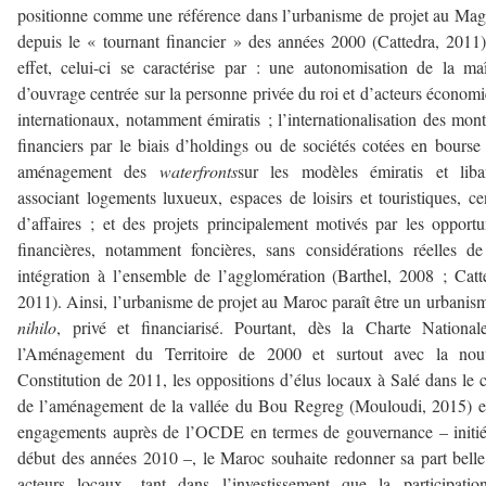
positionne comme une référence dans l’urbanisme de projet au Ma
depuis le « tournant financier » des années 2000 (Cattedra, 2011
effet, celui-ci se caractérise par : une autonomisation de la maî
d’ouvrage centrée sur la personne privée du roi et d’acteurs économ
internationaux, notamment émiratis ; l’internationalisation des mon
financiers par le biais d’holdings ou de sociétés cotées en bourse
aménagement des
waterfronts
sur les modèles émiratis et liba
associant logements luxueux, espaces de loisirs et touristiques, ce
d’affaires ; et des projets principalement motivés par les opportu
financières, notamment foncières, sans considérations réelles d
intégration à l’ensemble de l’agglomération (Barthel, 2008 ; Catt
2011). Ainsi, l’urbanisme de projet au Maroc paraît être un urbani
nihilo
, privé et financiarisé. Pourtant, dès la Charte Nationa
l’Aménagement du Territoire de 2000 et surtout avec la nouv
Constitution de 2011, les oppositions d’élus locaux à Salé dans le 
de l’aménagement de la vallée du Bou Regreg (Mouloudi, 2015) e
engagements auprès de l’OCDE en termes de gouvernance – initi
début des années 2010 –, le Maroc souhaite redonner sa part bell
acteurs locaux, tant dans l’investissement que la participati