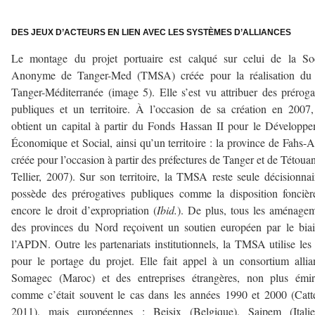
–
DES JEUX D’ACTEURS EN LIEN AVEC LES SYSTÈMES D’ALLIANCES
Le montage du projet portuaire est calqué sur celui de la Soc
Anonyme de Tanger-Med (TMSA) créée pour la réalisation du 
Tanger-Méditerranée (image 5). Elle s’est vu attribuer des préroga
publiques et un territoire. À l’occasion de sa création en 2007,
obtient un capital à partir du Fonds Hassan II pour le Développ
Économique et Social, ainsi qu’un territoire : la province de Fahs-A
créée pour l’occasion à partir des préfectures de Tanger et de Tétoua
Tellier, 2007). Sur son territoire, la TMSA reste seule décisionnai
possède des prérogatives publiques comme la disposition fonciè
encore le droit d’expropriation (
Ibid.
). De plus, tous les aménage
des provinces du Nord reçoivent un soutien européen par le bia
l’APDN. Outre les partenariats institutionnels, la TMSA utilise le
pour le portage du projet. Elle fait appel à un consortium allia
Somagec (Maroc) et des entreprises étrangères, non plus émira
comme c’était souvent le cas dans les années 1990 et 2000 (Catt
2011), mais européennes : Beisix (Belgique), Saipem (Italie