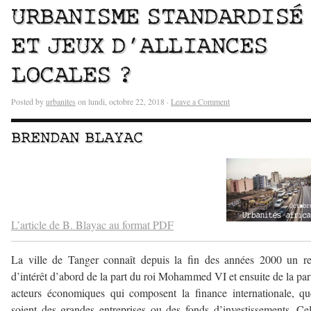
URBANISME STANDARDISÉ
ET JEUX D’ALLIANCES
LOCALES ?
Posted by
urbanites
on lundi, octobre 22, 2018 ·
Leave a Comment
BRENDAN BLAYAC
–
–
L’article de B. Blayac au format PDF
La ville de Tanger connaît depuis la fin des années 2000 un r
d’intérêt d’abord de la part du roi Mohammed VI et ensuite de la par
acteurs économiques qui composent la finance internationale, q
soient des grandes entreprises ou des fonds d’investissements. Ce