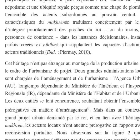
népotisme et une ubiquité royale perçus comme une chape de plom
l’ensemble des acteurs subordonnés au pouvoir central.
caractéristiques du
makhzen
se traduisent concrètement par le 
d’intégrer prioritairement des proches du roi – ou du moins,
personnes de confiance – dans les instances décisionnaires, inst
parfois créées
ex nihilo
et qui supplantent les capacités d’actio
acteurs traditionnels (
Ibid
. ; Piermay, 2010).
Cet héritage n’est pas étranger au montage de la production urbaine
le cadre de l’urbanisme de projet. Deux grandes administrations lo
sont chargées de l’aménagement et de l’urbanisme : l’Agence Ur
(AU), longtemps dépendante du Ministère de l’Intérieur, et l’Inspe
Régionale (IR), dépendante du Ministère de l’Habitat et de l’Urban
Les deux entités se font concurrence, souhaitant obtenir l’ensembl
6
prérogatives en matière d’aménagement
. Mais dans un context
grand projet urbain demandé par le roi, et en lien avec l’hérita
makhzen
, les acteurs locaux n’ont aucune prérogative en rapport av
reconversion portuaire. Nous observons sur la figure 2 qu
reconversion portuaire s’effectue par des organes sous contrôle dire