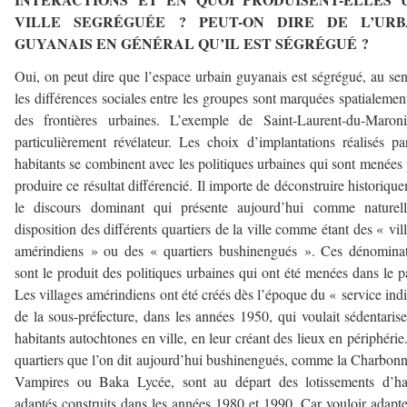
VILLE SEGRÉGUÉE ? PEUT-ON DIRE DE L’URB
GUYANAIS EN GÉNÉRAL QU’IL EST SÉGRÉGUÉ ?
Oui, on peut dire que l’espace urbain guyanais est ségrégué, au se
les différences sociales entre les groupes sont marquées spatialemen
des frontières urbaines. L’exemple de Saint-Laurent-du-Maroni
particulièrement révélateur. Les choix d’implantations réalisés pa
habitants se combinent avec les politiques urbaines qui sont menées
produire ce résultat différencié. Il importe de déconstruire historiqu
le discours dominant qui présente aujourd’hui comme naturell
disposition des différents quartiers de la ville comme étant des « vil
amérindiens » ou des « quartiers bushinengués ». Ces dénomina
sont le produit des politiques urbaines qui ont été menées dans le p
Les villages amérindiens ont été créés dès l’époque du « service ind
de la sous-préfecture, dans les années 1950, qui voulait sédentarise
habitants autochtones en ville, en leur créant des lieux en périphérie
quartiers que l’on dit aujourd’hui bushinengués, comme la Charbonn
Vampires ou Baka Lycée, sont au départ des lotissements d’hab
adaptés construits dans les années 1980 et 1990. Car vouloir adapte