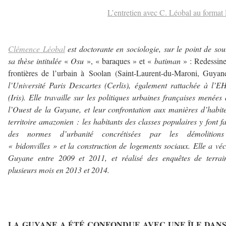
L’entretien avec C. Léobal au forma
–
Clémence Léobal
est doctorante en sociologie, sur le point de sou
sa thèse intitulée
«
Osu
», « baraques » et «
batiman
» : Redessine
frontières de l’urbain à Soolan (Saint-Laurent-du-Maroni, Guyane
l’Université Paris Descartes (Cerlis), également rattachée à l’
(Iris). Elle travaille sur les politiques urbaines françaises menées
l’Ouest de la Guyane, et leur confrontation aux
manières d’habit
territoire amazonien : les habitants des classes populaires y font f
des normes d’urbanité concrétisées par les démolition
« bidonvilles » et la construction de logements sociaux. Elle a vé
Guyane entre 2009 et 2011, et réalisé des enquêtes de terrai
plusieurs mois en 2013 et 2014.
–
LA GUYANE A ÉTÉ CONFONDUE AVEC UNE ÎLE DANS