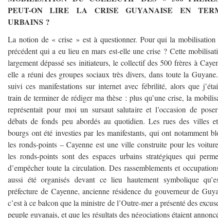
PEUT-ON LIRE LA CRISE GUYANAISE EN TER
URBAINS ?
La notion de « crise » est à questionner. Pour qui la mobilisation
précédent qui a eu lieu en mars est-elle une crise ? Cette mobilisat
largement dépassé ses initiateurs, le collectif des 500 frères à Caye
elle a réuni des groupes sociaux très divers, dans toute la Guyane.
suivi ces manifestations sur internet avec fébrilité, alors que j’éta
train de terminer de rédiger ma thèse : plus qu’une crise, la mobilis
représentait pour moi un sursaut salutaire et l’occasion de pose
débats de fonds peu abordés au quotidien. Les rues des villes e
bourgs ont été investies par les manifestants, qui ont notamment b
les ronds-points – Cayenne est une ville construite pour les voiture
les ronds-points sont des espaces urbains stratégiques qui perme
d’empêcher toute la circulation. Des rassemblements et occupation
aussi été organisés devant ce lieu hautement symbolique qu’es
préfecture de Cayenne, ancienne résidence du gouverneur de Guy
c’est à ce balcon que la ministre de l’Outre-mer a présenté des excus
peuple guyanais, et que les résultats des négociations étaient annonc