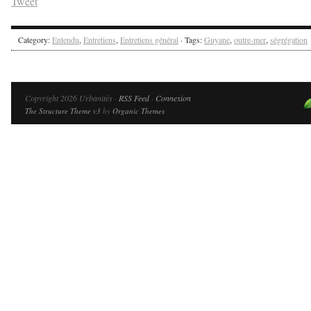
Tweet
Category:
Entendu
,
Entretiens
,
Entretiens général
· Tags:
Guyane
,
outre-mer
,
ségrégation
Copyright 2026 Urbanités ·
RSS Feed
·
Connexion
The Structure Theme v3
by
Organic Themes