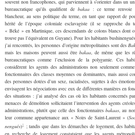
souvent non francophones, qui parviennent à s’orienter dans un un
bureaucratique qu’ils qualifient de
bakaa
: ce terme renvoie 
blancheur, au sens politique du terme, en tant que rapport de po
hérité de l’époque coloniale esclavagiste (il se rapproche du 
« Béké » en Martinique, ces descendants de colons blancs dont 
trouve pas l’équivalent en Guyane). Pour les habitants bushinengué
j’ai rencontrés, les personnes d’origine métropolitaines sont des
Ba
mais les maisons peuvent aussi être
bakaa
, de même que les rè
bureaucratiques comme l’exclusion de la polygamie. Ces habit
considèrent les agents des administrations non seulement comm
fonctionnaires des classes moyennes ou dominantes, mais aussi 
des personnes dotées d’un sexe, racialisées, sujettes à des émotions
envisagent les négociations avec eux de différentes manières en fon
des situations : j’ai analysé des cas où les habitants concernés pa
menaces de démolition sollicitaient l’intervention des agents créole
administrations, plutôt que celle des fonctionnaires
bakaas
, au no
leur commune appartenance aux « Noirs de Saint-Laurent » (
Soo
1
nengués
)
; tandis que dans les démarches de logement, des habit
en recherche de logement constataient que les agents métropoli