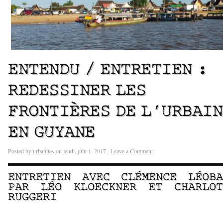
ENTENDU / ENTRETIEN :
REDESSINER LES
FRONTIÈRES DE L’URBAIN
EN GUYANE
Posted by
urbanites
on jeudi, juin 1, 2017 ·
Leave a Comment
ENTRETIEN AVEC
CLÉMENCE LÉOBA
PAR
LÉO KLOECKNER
ET
CHARLOT
RUGGERI
–