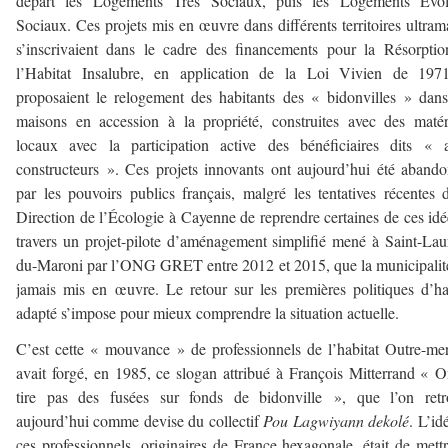
départ les Logements Très Sociaux, puis les Logements Évolu
Sociaux. Ces projets mis en œuvre dans différents territoires ultram
s’inscrivaient dans le cadre des financements pour la Résorpti
l’Habitat Insalubre, en application de la Loi Vivien de 1971
proposaient le relogement des habitants des « bidonvilles » dan
maisons en accession à la propriété, construites avec des maté
locaux avec la participation active des bénéficiaires dits « 
constructeurs ». Ces projets innovants ont aujourd’hui été aband
par les pouvoirs publics français, malgré les tentatives récentes 
Direction de l’Écologie à Cayenne de reprendre certaines de ces idé
travers un projet-pilote d’aménagement simplifié mené à Saint-Lau
du-Maroni par l’ONG GRET entre 2012 et 2015, que la municipalit
jamais mis en œuvre. Le retour sur les premières politiques d’ha
adapté s’impose pour mieux comprendre la situation actuelle.
C’est cette « mouvance » de professionnels de l’habitat Outre-me
avait forgé, en 1985, ce slogan attribué à François Mitterrand « 
tire pas des fusées sur fonds de bidonville », que l’on retr
aujourd’hui comme devise du collectif
Pou Lagwiyann dekolé
. L’id
ces professionnels, originaires de France hexagonale, était de mett