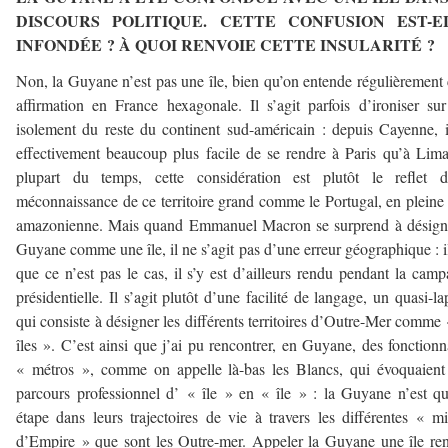
DISCOURS POLITIQUE. CETTE CONFUSION EST-E
INFONDÉE ? À QUOI RENVOIE CETTE INSULARITÉ ?
Non, la Guyane n’est pas une île, bien qu’on entende régulièrement 
affirmation en France hexagonale. Il s’agit parfois d’ironiser su
isolement du reste du continent sud-américain : depuis Cayenne, i
effectivement beaucoup plus facile de se rendre à Paris qu’à Lim
plupart du temps, cette considération est plutôt le reflet d
méconnaissance de ce territoire grand comme le Portugal, en pleine 
amazonienne. Mais quand Emmanuel Macron se surprend à désigne
Guyane comme une île, il ne s’agit pas d’une erreur géographique : il
que ce n’est pas le cas, il s’y est d’ailleurs rendu pendant la cam
présidentielle. Il s’agit plutôt d’une facilité de langage, un quasi-la
qui consiste à désigner les différents territoires d’Outre-Mer comme 
îles ». C’est ainsi que j’ai pu rencontrer, en Guyane, des fonctionn
« métros », comme on appelle là-bas les Blancs, qui évoquaient
parcours professionnel d’ « île » en « île » : la Guyane n’est q
étape dans leurs trajectoires de vie à travers les différentes « mi
d’Empire » que sont les Outre-mer. Appeler la Guyane une île re