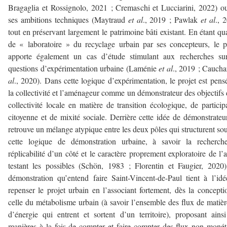
Bragaglia et Rossignolo, 2021 ; Cremaschi et Lucciarini, 2022) o
ses ambitions techniques (Maytraud
et al
., 2019 ; Pawlak
et al
., 
tout en préservant largement le patrimoine bâti existant. En étant qua
de « laboratoire » du recyclage urbain par ses concepteurs, le p
apporte également un cas d’étude stimulant aux recherches sur
questions d’expérimentation urbaine (Laménie
et al
., 2019 ; Cauch
al
., 2020). Dans cette logique d’expérimentation, le projet est pens
la collectivité et l’aménageur comme un démonstrateur des objectifs 
collectivité locale en matière de transition écologique, de particip
citoyenne et de mixité sociale. Derrière cette idée de démonstrateu
retrouve un mélange atypique entre les deux pôles qui structurent so
cette logique de démonstration urbaine, à savoir la recherch
réplicabilité d’un côté et le caractère proprement exploratoire de l’a
testant les possibles (Schön, 1983 ; Florentin et Faugier, 2020
démonstration qu’entend faire Saint-Vincent-de-Paul tient à l’id
repenser le projet urbain en l’associant fortement, dès la concepti
celle du métabolisme urbain (à savoir l’ensemble des flux de matièr
d’énergie qui entrent et sortent d’un territoire), proposant ains
manières à la fois de compter et faire compter des flux non monét