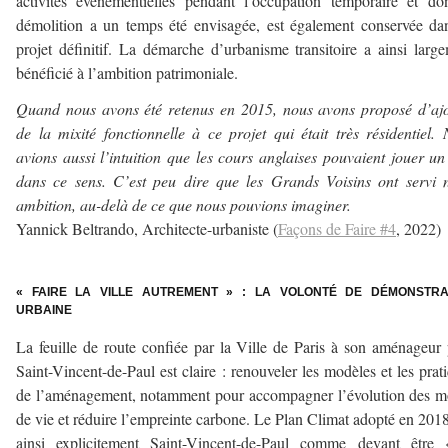
activités événementielles pendant l’occupation temporaire et do
démolition a un temps été envisagée, est également conservée da
projet définitif. La démarche d’urbanisme transitoire a ainsi larg
bénéficié à l’ambition patrimoniale.
Quand nous avons été retenus en 2015, nous avons proposé d’aj
de la mixité fonctionnelle à ce projet qui était très résidentiel.
avions aussi l’intuition que les cours anglaises pouvaient jouer un 
dans ce sens. C’est peu dire que les Grands Voisins ont servi 
ambition, au-delà de ce que nous pouvions imaginer.
Yannick Beltrando, Architecte-urbaniste (
Façons de Faire #4
, 2022)
–
« FAIRE LA VILLE AUTREMENT » : LA VOLONTÉ DE DÉMONSTRA
URBAINE
La feuille de route confiée par la Ville de Paris à son aménageur
Saint-Vincent-de-Paul est claire : renouveler les modèles et les prat
de l’aménagement, notamment pour accompagner l’évolution des 
de vie et réduire l’empreinte carbone. Le Plan Climat adopté en 2018
ainsi explicitement Saint-Vincent-de-Paul comme devant être 