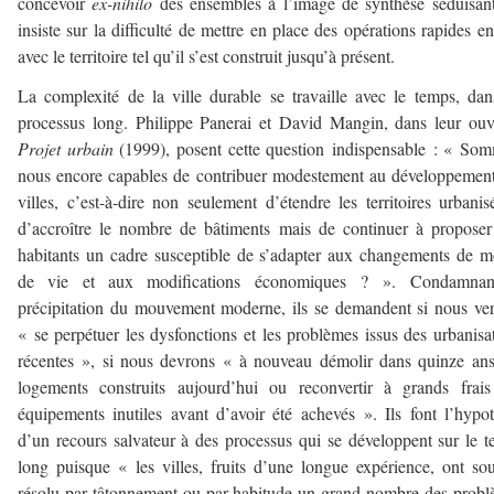
concevoir
ex-nihilo
des ensembles à l’image de synthèse séduisant
insiste sur la difficulté de mettre en place des opérations rapides en
avec le territoire tel qu’il s’est construit jusqu’à présent.
La complexité de la ville durable se travaille avec le temps, da
processus long. Philippe Panerai et David Mangin, dans leur ou
Projet urbain
(1999), posent cette question indispensable : « So
nous encore capables de contribuer modestement au développemen
villes, c’est-à-dire non seulement d’étendre les territoires urbanis
d’accroître le nombre de bâtiments mais de continuer à propose
habitants un cadre susceptible de s’adapter aux changements de 
de vie et aux modifications économiques ? ». Condamnan
précipitation du mouvement moderne, ils se demandent si nous ve
« se perpétuer les dysfonctions et les problèmes issus des urbanisa
récentes », si nous devrons « à nouveau démolir dans quinze an
logements construits aujourd’hui ou reconvertir à grands frai
équipements inutiles avant d’avoir été achevés ». Ils font l’hypo
d’un recours salvateur à des processus qui se développent sur le 
long puisque « les villes, fruits d’une longue expérience, ont so
résolu par tâtonnement ou par habitude un grand nombre des prob