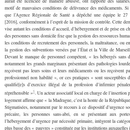
aurait été licenciée de manière abusive, ont rapporté des salariés
motif de mauvaises conditions de délivrance des médicaments. Si
que l’Agence Régionale de Santé a dépêché une équipe le 27 a
[2016], conformément à l’esprit de la mission de contrôle. Cette der
vise autant les conditions d’accueil, d’hébergement et de prise en c
des personnes sans domicile fixe que la gestion des ressources huma
les conditions de recrutement des personnels, la maltraitance, ou e
la gestion des subventions versées par l’État et la Ville de Marseil
Devant le manque de personnel compétent, « les hébergés sans d
notamment les grands marginaux présentant des pathologies lourd
reçoivent pas leurs soins et leurs médicaments ou les reçoivent p
professionnel non habilité », or ces pratiques « sont susceptibles d
qualifié[e]s d’exercice illégal de la profession d’infirmier pénal
5
répréhensible »
. Un acteur associatif local en charge de l’insertion p
logement affirme que « la Madrague, c’est la honte de la République
Stigmatisées, notamment par le recours à ce dispositif d’urgence so
précaire, les personnes sans-abri, en se présentant aux porte
l’hébergement d’urgence par nécessité primaire, intègrent la catégor
plus basse des « pauvres » constituée par les institutions auxquelles i