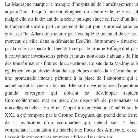
La Madrague marque le manque d’hospitalité de l’aménagement u
aujourd’hui. Jusqu’à présent éloignée du centre-ville, elle est p
malgré elle sur le devant de la scène puisque située en face d’un îlot
le traitement s’avère particulièrement délicat pour Euroméditerrané
effet, cet îlot Allar doit montrer par l’exemple le potentiel de ce no
morceau de ville, dans la démarche EcoCité. Surnommé « Smartsei
par la ville, ce macro-lot bientôt livré par le groupe Eiffage doit par
à convaincre investisseurs privés et futurs nouveaux habitants de l’in
des transformations futures de ce territoire. Le site de la Madrague 
également ce qui deviendrait dans quelques années la « Corniche no
une promenade littorale piétonne à la place de l’autoroute qui 
actuellement la vue sur la mer. Elle se trouve entourée d’opératio
grande envergure qui doivent se développer rapidem
Euroméditerranée met en place des dispositifs de partenariats s
nouvelles échelles. En effet, l’appel à manifestation d’intérêt sur le
XXL a été remporté par le Groupe Bouygues, qui prend donc les r
de la réalisation d’un éco-quartier qui s’étend sur 14 hecta
comprenant la mutation du marché aux Puces des Arnavaux, et ce
l’espoir de voir sortir les premiers édifices dans cinq ans.