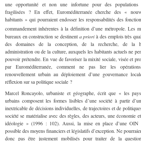
une opportunité et non une infortune pour des populations 
fragilisées ? En effet, Euroméditerranée cherche des « nouv
habitants » qui pourraient endosser les responsabilités des fonctio
commandement inhérentes à la définition d’une métropole. Les m
bureaux en construction se destinent
a priori
à des emplois très qual
des domaines de la conception, de la recherche, de la h
administration ou de la culture, auxquels les habitants actuels ne pe
pouvoir prétendre. En vue de favoriser la mixité sociale, visée et p
par Euroméditerranée, comment ne pas lier les opération
renouvellement urbain au déploiement d’une gouvernance local
réflexion sur sa politique sociale ?
Marcel Roncayolo, urbaniste et géographe, écrit que « les pay
urbains composent les formes lisibles d’une société à partir d’u
inextricable de décisions individuelles, de trajectoires et de politique
société se matérialise avec des règles, des acteurs, une économie e
idéologie » (1996 : 102). Aussi, la mise en place d’une OIN 
possible des moyens financiers et législatifs d’exception. Ne pourraien
donc pas être justement mobilisés pour traiter de la questio