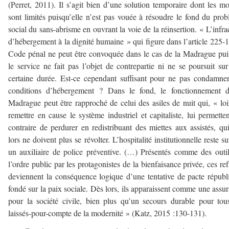
(Perret, 2011). Il s’agit bien d’une solution temporaire dont les m
sont limités puisqu’elle n’est pas vouée à résoudre le fond du pro
social du sans-abrisme en ouvrant la voie de la réinsertion. « L’infra
d’hébergement à la dignité humaine » qui figure dans l’article 225-
Code pénal ne peut être convoquée dans le cas de la Madrague pu
le service ne fait pas l’objet de contrepartie ni ne se poursuit su
certaine durée. Est-ce cependant suffisant pour ne pas condamne
conditions d’hébergement ? Dans le fond, le fonctionnement d
Madrague peut être rapproché de celui des asiles de nuit qui, « lo
remettre en cause le système industriel et capitaliste, lui permette
contraire de perdurer en redistribuant des miettes aux assistés, qu
lors ne doivent plus se révolter. L’hospitalité institutionnelle reste su
un auxiliaire de police préventive. (…) Présentés comme des outi
l’ordre public par les protagonistes de la bienfaisance privée, ces re
deviennent la conséquence logique d’une tentative de pacte républ
fondé sur la paix sociale. Dès lors, ils apparaissent comme une assu
pour la société civile, bien plus qu’un secours durable pour tou
laissés-pour-compte de la modernité » (Katz, 2015 :130-131).