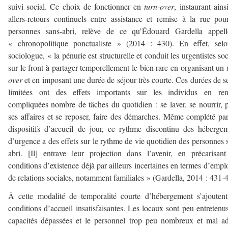
suivi social. Ce choix de fonctionner en
turn-over
, instaurant ains
allers-retours continuels entre assistance et remise à la rue pou
personnes sans-abri, relève de ce qu’Édouard Gardella appell
« chronopolitique ponctualiste » (2014 : 430). En effet, selo
sociologue, « la pénurie est structurelle et conduit les urgentistes so
sur le front à partager temporellement le bien rare en organisant un
over
et en imposant une durée de séjour très courte. Ces durées de s
limitées ont des effets importants sur les individus en ren
compliquées nombre de tâches du quotidien : se laver, se nourrir, 
ses affaires et se reposer, faire des démarches. Même complété pa
dispositifs d’accueil de jour, ce rythme discontinu des héberge
d’urgence a des effets sur le rythme de vie quotidien des personnes 
abri. [Il] entrave leur projection dans l’avenir, en précarisan
conditions d’existence déjà par ailleurs incertaines en termes d’empl
de relations sociales, notamment familiales » (Gardella, 2014 : 431-
À cette modalité de temporalité courte d’hébergement s’ajouten
conditions d’accueil insatisfaisantes. Les locaux sont peu entretenus
capacités dépassées et le personnel trop peu nombreux et mal a